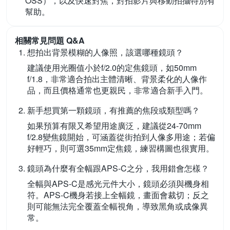
OSS），以及快速對焦，對拍影片與移動拍攝特別有
幫助。
相關常見問題 Q&A
想拍出背景模糊的人像照，該選哪種鏡頭？
建議使用光圈值小於f/2.0的定焦鏡頭，如50mm
f/1.8，非常適合拍出主體清晰、背景柔化的人像作
品，而且價格通常也更親民，非常適合新手入門。
新手想買第一顆鏡頭，有推薦的焦段或類型嗎？
如果預算有限又希望用途廣泛，建議從24-70mm
f/2.8變焦鏡開始，可涵蓋從街拍到人像多用途；若偏
好輕巧，則可選35mm定焦鏡，練習構圖也很實用。
鏡頭為什麼有全幅跟APS-C之分，我用錯會怎樣？
全幅與APS-C是感光元件大小，鏡頭必須與機身相
符。APS-C機身若接上全幅鏡，畫面會裁切；反之
則可能無法完全覆蓋全幅視角，導致黑角或成像異
常。