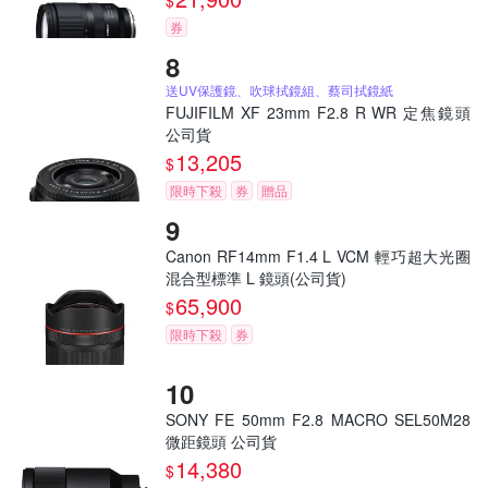
$
券
送UV保護鏡、吹球拭鏡組、蔡司拭鏡紙
FUJIFILM XF 23mm F2.8 R WR 定焦鏡頭
公司貨
13,205
$
限時下殺
券
贈品
Canon RF14mm F1.4 L VCM 輕巧超大光圈
混合型標準 L 鏡頭(公司貨)
65,900
$
限時下殺
券
SONY FE 50mm F2.8 MACRO SEL50M28
微距鏡頭 公司貨
14,380
$