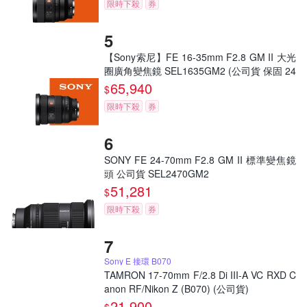
限時下殺
券
【Sony索尼】FE 16-35mm F2.8 GM II 大光
圈廣角變焦鏡 SEL1635GM2 (公司貨 保固 24
個月)
65,940
$
限時下殺
券
SONY FE 24-70mm F2.8 GM II 標準變焦鏡
頭 公司貨 SEL2470GM2
51,281
$
限時下殺
券
Sony E 接環 B070
TAMRON 17-70mm F/2.8 Di III-A VC RXD C
anon RF/Nikon Z (B070) (公司貨)
21,900