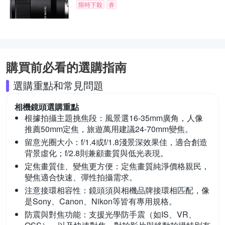
限時下殺
券
購買前必看的選購指南
選購重點和常見問題
相機鏡頭
選購重點
根據拍攝主題挑焦段：
風景選16-35mm廣角，人像
推薦50mm定焦，旅遊萬用建議24-70mm變焦。
留意光圈大小：
f/1.4或f/1.8淺景深效果佳，適合創造
背景虛化；f/2.8則兼顧畫質與低光表現。
定焦畫質佳、變焦更方便：
定焦畫質純淨價格親民，
變焦適合快速、彈性拍攝需求。
注意接環相容性：
鏡頭須與相機品牌接環相匹配，像
是Sony、Canon、Nikon等皆有專用規格。
防震與對焦功能：
支援光學防手震（如IS、VR、