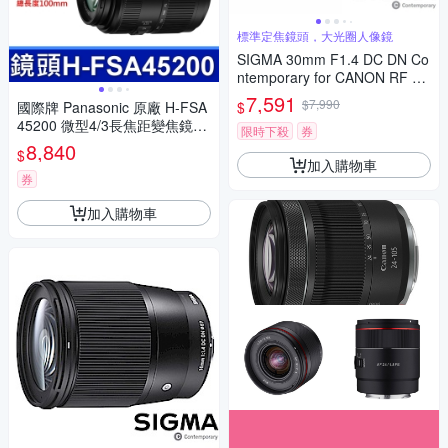
標準定焦鏡頭，大光圈人像鏡
SIGMA 30mm F1.4 DC DN Co
ntemporary for CANON RF 接
環 (公司貨) 標準大光圈定焦鏡
7,591
$7,990
$
國際牌 Panasonic 原廠 H-FSA
人像鏡 APS-C 無反微單眼專用
45200 微型4/3長焦距變焦鏡頭
鏡頭
限時下殺
券
LUMIX G X VARIO 45-200mm
8,840
$
單眼鏡頭 相機
加入購物車
券
加入購物車