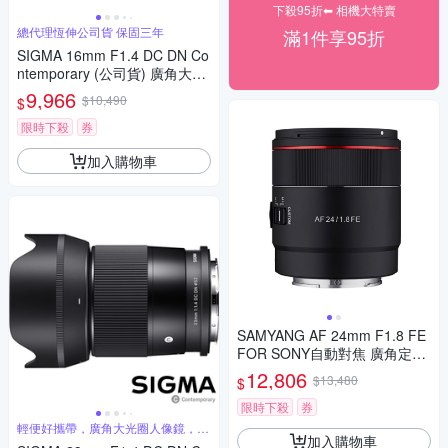
下殺95折⬅︎ 相機大特賣
總代理恆伸公司貨 保固三年
滿1件享95折
SIGMA 16mm F1.4 DC DN Co
ntemporary (公司貨) 廣角大光
圈定焦鏡 人像鏡 APS-C 無反微
9,966
$10,490
$
單眼專用鏡頭
限時下殺
券
加入購物車
SAMYANG AF 24mm F1.8 FE
FOR SONY自動對焦 廣角定焦
鏡頭 (公司貨)
12,806
$13,480
$
限時下殺
券
輕便好攜帶，廣角大光圈人像鏡，美
加入購物車
麗淺景深