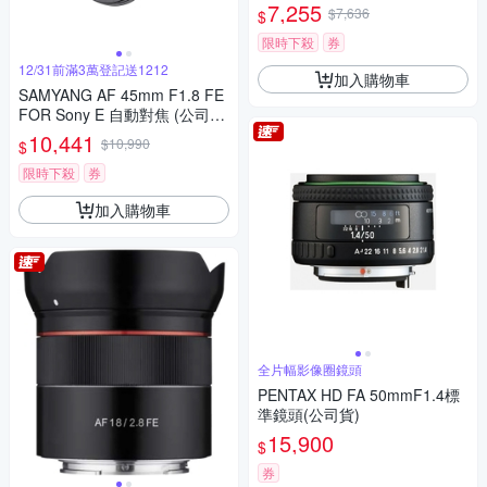
7,255
$7,636
$
限時下殺
券
12/31前滿3萬登記送1212
加入購物車
SAMYANG AF 45mm F1.8 FE
FOR Sony E 自動對焦 (公司
貨)
10,441
$10,990
$
限時下殺
券
加入購物車
全片幅影像圈鏡頭
PENTAX HD FA 50mmF1.4標
準鏡頭(公司貨)
15,900
$
券