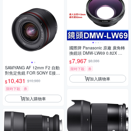
國際牌 Panasonic 原廠 廣角轉
換鏡頭 DMW-LW69 0.82X 相
機 DMC-LC1
7,967
$8,386
$
SAMYANG AF 12mm F2 自動
限時下殺
券
對焦定焦鏡 FOR SONY E接環
(公司貨)
加入購物車
10,431
$10,980
$
限時下殺
券
加入購物車