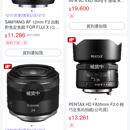
iIII-A VC VXD Sony E 接環 B06
1 (公司貨)
19,600
$
12/31前滿3萬登記送1212
券
SAMYANG AF 12mm F2 自動
貨到通知我
對焦定焦鏡 FOR FUJI X (公司
貨)
11,286
$11,880
$
限時下殺
券
貨到通知我
補貨中
補貨中
PENTAX HD FA35mm F2.0 輕
巧定焦街拍鏡(公司貨)
13,261
$
券
12/31前滿3萬登記送1212