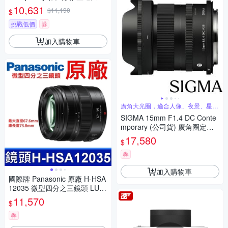
圈定焦鏡頭 人像鏡 APS-C 無反
10,631
$11,190
$
微單眼專用鏡頭
挑戰低價
券
加入購物車
廣角大光圈，適合人像、夜景、星空
攝影
SIGMA 15mm F1.4 DC Conte
mporary (公司貨) 廣角圈定焦
鏡 星空鏡 人像鏡 APS-C 無反
17,580
$
微單眼專用鏡頭
券
加入購物車
國際牌 Panasonic 原廠 H-HSA
12035 微型四分之三鏡頭 LUMI
X G X VARIO 12-35mm 相機
11,570
$
券