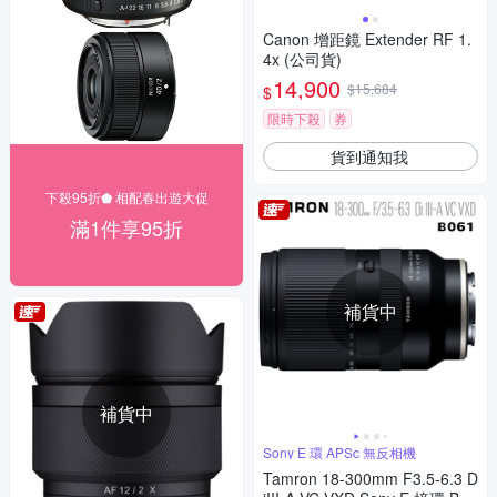
Canon 增距鏡 Extender RF 1.
4x (公司貨)
14,900
$15,684
$
限時下殺
券
貨到通知我
下殺95折⬟ 相配春出遊大促
滿1件享95折
補貨中
補貨中
Sony E 環 APSc 無反相機
Tamron 18-300mm F3.5-6.3 D