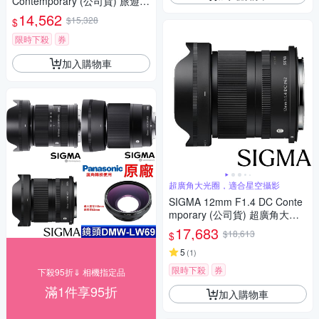
Contemporary (公司貨) 旅遊鏡
APS-C 無反微單眼專用鏡頭
14,562
$15,328
$
限時下殺
券
加入購物車
超廣角大光圈，適合星空攝影
SIGMA 12mm F1.4 DC Conte
mporary (公司貨) 超廣角大光
圈定焦鏡 星空鏡 APS-C 無反微
17,683
$18,613
$
單眼專用鏡頭
5
(
1
)
限時下殺
券
下殺95折⇓ 相機指定品
滿1件享95折
加入購物車