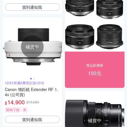
貨到通知我
補貨中
商品折價券
100元
12/31前滿3萬登記送1212
Canon 增距鏡 Extender RF 1.
4x (公司貨)
14,900
$15,684
$
限時下殺
券
貨到通知我
補貨中