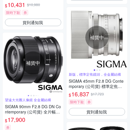
(公司貨)
10,431
$10,980
$
限時下殺
券
貨到通知我
補貨中
補貨中
新版，標準定焦鏡頭，全金屬結構
SIGMA 45mm F2.8 DG Conte
mporary (公司貨) 標準定焦鏡
頭 全片幅無反微單眼鏡頭 i系列
16,837
$17,723
$
望遠大光圈人像鏡 全金屬結構
限時下殺
券
SIGMA 90mm F2.8 DG DN Co
貨到通知我
ntemporary (公司貨) 全片幅微
單眼鏡頭 廣角大光圈人像鏡 i
17,900
$
系列
券