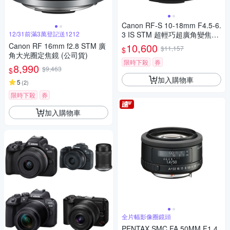
Canon RF-S 10-18mm F4.5-6.
12/31前滿3萬登記送1212
3 IS STM 超輕巧超廣角變焦鏡
頭 公司貨
Canon RF 16mm f2.8 STM 廣
10,600
$11,157
$
角大光圈定焦鏡 (公司貨)
限時下殺
券
8,990
$9,463
$
加入購物車
5
(
2
)
限時下殺
券
加入購物車
全片幅影像圈鏡頭
PENTAX SMC FA 50MM F1.4