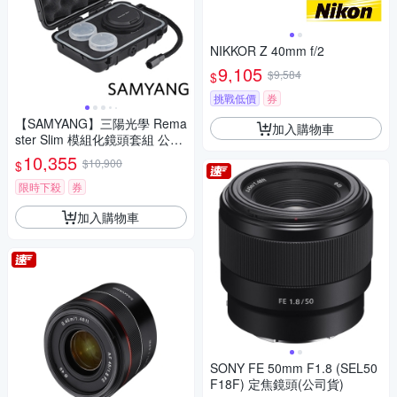
NIKKOR Z 40mm f/2
9,105
$9,584
$
挑戰低價
券
【SAMYANG】三陽光學 Rema
加入購物車
ster Slim 模組化鏡頭套組 公司
貨
10,355
$10,900
$
限時下殺
券
加入購物車
SONY FE 50mm F1.8 (SEL50
F18F) 定焦鏡頭(公司貨)