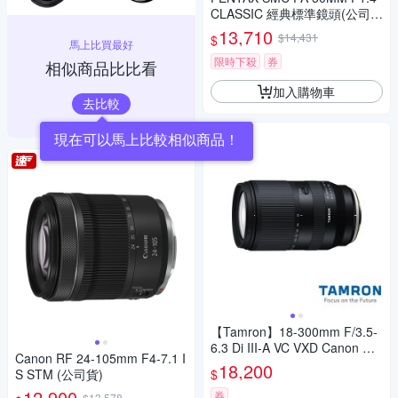
CLASSIC 經典標準鏡頭(公司
貨)
13,710
$14,431
$
馬上比買最好
限時下殺
券
相似商品比比看
加入購物車
去比較
現在可以馬上比較相似商品！
【Tamron】18-300mm F/3.5-
6.3 Di III-A VC VXD Canon RF
Canon RF 24-105mm F4-7.1 I
-S接環 B061(公司貨 3年保固)
18,200
$
S STM (公司貨)
12,900
券
$13,578