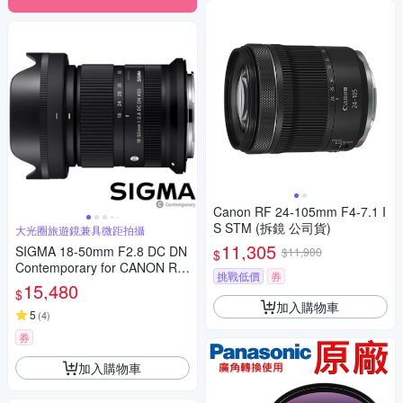
Canon RF 24-105mm F4-7.1 I
S STM (拆鏡 公司貨)
大光圈旅遊鏡兼具微距拍攝
11,305
SIGMA 18-50mm F2.8 DC DN
$11,900
$
Contemporary for CANON RF
挑戰低價
券
接環 (公司貨) 旅遊鏡 APS-C 無
15,480
$
反微單眼專用鏡頭
加入購物車
5
(
4
)
券
加入購物車