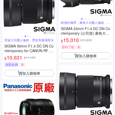
輕便好攜帶，廣角大光圈人像鏡，美
麗淺景深
SIGMA 23mm F1.4 DC DN Co
ntemporary (公司貨) 廣角大光
圈定焦鏡 人像鏡 APS-C 無反微
15,010
望遠大光圈人像鏡，營造美麗淺景深
$15,800
$
單眼專用鏡頭
SIGMA 56mm F1.4 DC DN Co
限時下殺
券
ntemporary for CANON RF 接
環 (公司貨) 望遠大光圈定焦鏡
加入購物車
10,631
$11,190
$
人像鏡 APS-C 無反微單眼專用
鏡頭
挑戰低價
券
加入購物車