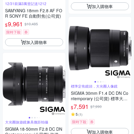
12/31前滿3萬登記送1212
加入購物車
SAMYANG 18mm F2.8 AF FO
R SONY FE 自動對焦(公司貨)
9,961
$10,485
$
限時下殺
券
加入購物車
標準定焦鏡頭，大光圈人像鏡
SIGMA 30mm F1.4 DC DN Co
ntemporary (公司貨) 標準大光
圈定焦鏡頭 人像鏡 APS-C 無反
7,591
$7,990
$
微單眼專用鏡頭
5
(
1
)
限時下殺
券
大光圈旅遊鏡兼具微距拍攝
SIGMA 18-50mm F2.8 DC DN
加入購物車