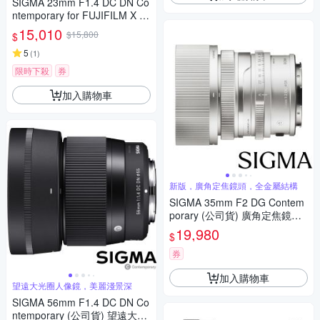
SIGMA 23mm F1.4 DC DN Co
ntemporary for FUJIFILM X 富
士接環 (公司貨) 廣角大光圈定
15,010
$15,800
$
焦鏡 人像鏡 APS-C 無反微單眼
專用鏡頭
5
(
1
)
限時下殺
券
加入購物車
新版，廣角定焦鏡頭，全金屬結構
SIGMA 35mm F2 DG Contem
porary (公司貨) 廣角定焦鏡頭
全片幅無反微單眼鏡頭 i系列
19,980
$
券
加入購物車
望遠大光圈人像鏡，美麗淺景深
SIGMA 56mm F1.4 DC DN Co
ntemporary (公司貨) 望遠大光