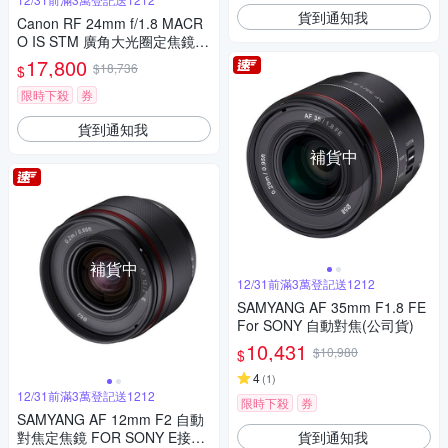
貨到通知我
Canon RF 24mm f/1.8 MACR
O IS STM 廣角大光圈定焦鏡
公司貨
17,800
$18,736
$
限時下殺
券
貨到通知我
補貨中
補貨中
12/31前滿3萬登記送1212
SAMYANG AF 35mm F1.8 FE
For SONY 自動對焦(公司貨)
10,431
$10,980
$
4
(
1
)
12/31前滿3萬登記送1212
限時下殺
券
SAMYANG AF 12mm F2 自動
貨到通知我
對焦定焦鏡 FOR SONY E接環