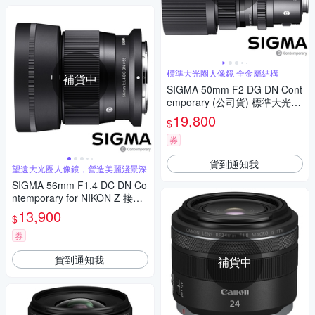
標準大光圈人像鏡 全金屬結構
補貨中
SIGMA 50mm F2 DG DN Cont
emporary (公司貨) 標準大光圈
定焦鏡 人像鏡 i 系列 全片幅微
19,800
$
單眼鏡頭
券
貨到通知我
望遠大光圈人像鏡，營造美麗淺景深
SIGMA 56mm F1.4 DC DN Co
ntemporary for NIKON Z 接環
(公司貨) 望遠大光圈定焦鏡 人
13,900
$
像鏡 APS-C 無反微單眼專用鏡
頭
券
貨到通知我
補貨中