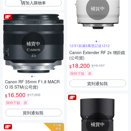
加入購物車
補貨中
補貨中
12/31前滿3萬登記送1212
Canon Extender RF 2x 增距鏡
(公司貨)
18,200
$19,157
$
限時下殺
券
Canon RF 35mm F1.8 MACR
貨到通知我
O IS STM(公司貨)
16,500
$17,368
$
限時下殺
券
貨到通知我
補貨中