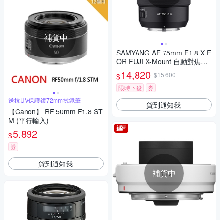
補貨中
SAMYANG AF 75mm F1.8 X F
OR FUJI X-Mount 自動對焦鏡
頭 公司貨
14,820
$15,600
$
限時下殺
券
送抗UV保護鏡72mm拭鏡筆
貨到通知我
【Canon】 RF 50mm F1.8 ST
M (平行輸入)
5,892
$
券
貨到通知我
補貨中