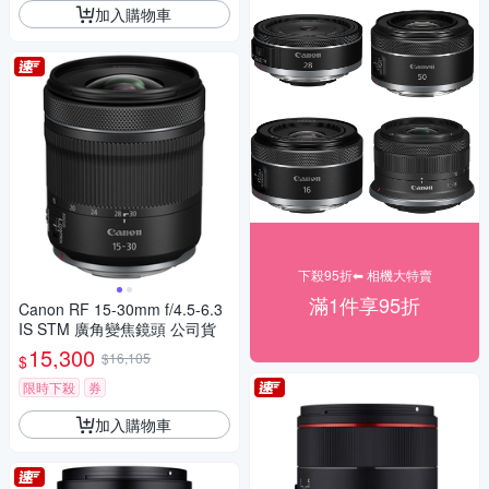
加入購物車
下殺95折⬅︎ 相機大特賣
滿1件享95折
Canon RF 15-30mm f/4.5-6.3
IS STM 廣角變焦鏡頭 公司貨
15,300
$16,105
$
限時下殺
券
加入購物車