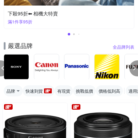
下殺95折⬅︎ 相機大特賣
滿1件享95折
嚴選品牌
全品牌列表
品牌
快速到貨
有現貨
挑戰低價
價格低到高
適用