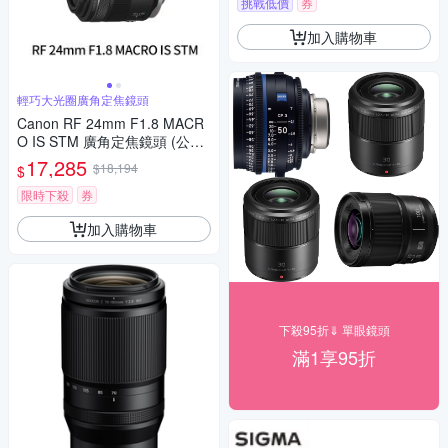
挑戰低價
券
加入購物車
輕巧大光圈廣角定焦鏡頭
Canon RF 24mm F1.8 MACR
O IS STM 廣角定焦鏡頭 (公司
貨)
17,285
$18,194
$
限時下殺
券
加入購物車
下殺95折⇓ 單眼鏡頭
滿1享95折