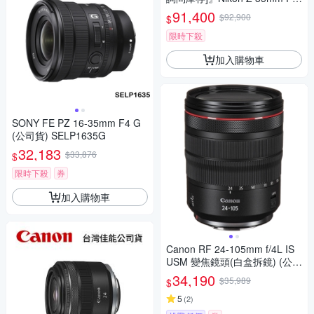
2 S 總代理公司貨 德寶光學 大
91,400
$92,900
$
光圈定焦
限時下殺
加入購物車
SONY FE PZ 16-35mm F4 G
(公司貨) SELP1635G
32,183
$33,876
$
限時下殺
券
加入購物車
Canon RF 24-105mm f/4L IS
USM 變焦鏡頭(白盒拆鏡) (公司
貨)
34,190
$35,989
$
5
(
2
)