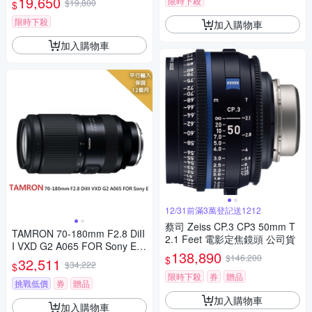
19,650
限時下殺
$19,800
$
NIKON Z
限時下殺
加入購物車
加入購物車
12/31前滿3萬登記送1212
蔡司 Zeiss CP.3 CP3 50mm T
TAMRON 70-180mm F2.8 DiII
2.1 Feet 電影定焦鏡頭 公司貨
I VXD G2 A065 FOR Sony E接
138,890
環
$146,200
$
32,511
$34,222
$
限時下殺
券
贈品
挑戰低價
券
贈品
加入購物車
加入購物車