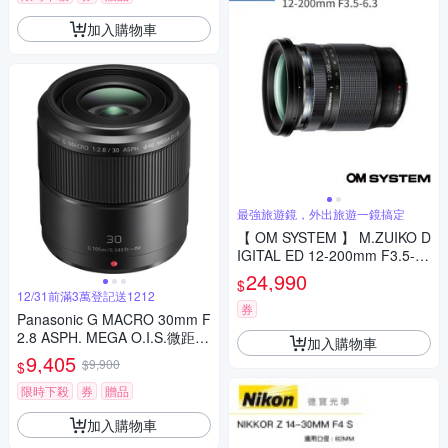
加入購物車
最強旅遊鏡，外出旅遊一鏡搞定
【 OM SYSTEM 】 M.ZUIKO D
IGITAL ED 12-200mm F3.5-6.
3 (公司貨)
24,990
$
12/31前滿3萬登記送1212
券
Panasonic G MACRO 30mm F
2.8 ASPH. MEGA O.I.S.微距鏡
加入購物車
頭 公司貨
9,405
$9,900
$
限時下殺
券
贈品
加入購物車