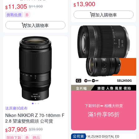
M43接環 恆伸公司貨 微單眼 人
13,900
$
11,305
$11,900
像街拍 德寶光學
$
加入購物車
挑戰低價
券
加入購物車
下殺95折⬅︎ 相機大特賣
送原廠拭鏡布
滿1件享95折
Nikon NIKKOR Z 70-180mm F
2.8 望遠變焦鏡頭 公司貨
37,905
$39,900
$
限時下殺
券
贈品