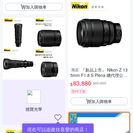
加入購物車
『新品上市』 Nikon Z 13
商店
5mm F1.8 S Plena 總代理公司
貨 大光圈人像鏡 定焦 飛羽 追
83,880
$85,880
$
星 棒球 必備
限時下殺
加入購物車
德寶光學
現在可以追蹤你喜愛的商店！