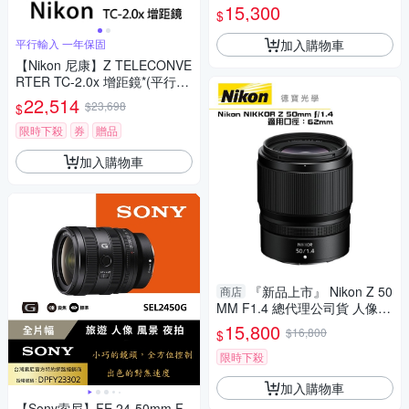
反系列鏡頭 台灣佳能公司貨 雲
15,300
$
海季
加入購物車
平行輸入 一年保固
【Nikon 尼康】Z TELECONVE
RTER TC-2.0x 增距鏡*(平行輸
入)
22,514
$23,698
$
限時下殺
券
贈品
加入購物車
『新品上市』 Nikon Z 50
商店
MM F1.4 總代理公司貨 人像
風景 德寶光學 大光圈定焦 德寶
15,800
$16,800
$
限時下殺
加入購物車
【Sony索尼】FE 24-50mm F