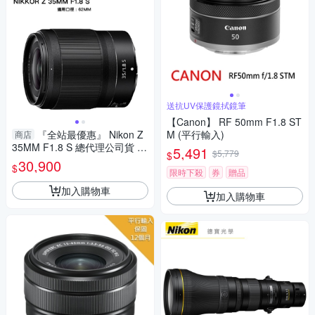
送抗UV保護鏡拭鏡筆
【Canon】 RF 50mm F1.8 ST
『全站最優惠』 Nikon Z
M (平行輸入)
商店
35MM F1.8 S 總代理公司貨 賣
5,491
$5,779
$
場優惠 人像 風景 德寶光學 大
30,900
$
光圈定焦 德寶
限時下殺
券
贈品
加入購物車
加入購物車