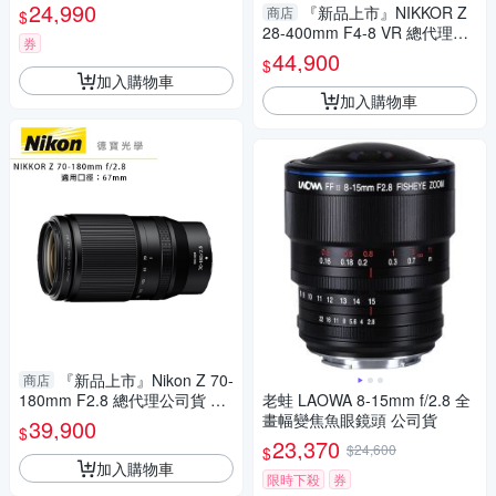
3 (公司貨)
24,990
『新品上市』NIKKOR Z
商店
$
28-400mm F4-8 VR 總代理國
券
祥公司貨 望遠 旅遊鏡 錄影 飛
44,900
$
羽 追星 棒球 必備
加入購物車
加入購物車
『新品上市』Nikon Z 70-
商店
180mm F2.8 總代理公司貨 望
老蛙 LAOWA 8-15mm f/2.8 全
遠追焦 飛羽攝影 追星必備
畫幅變焦魚眼鏡頭 公司貨
39,900
$
23,370
$24,600
$
加入購物車
限時下殺
券