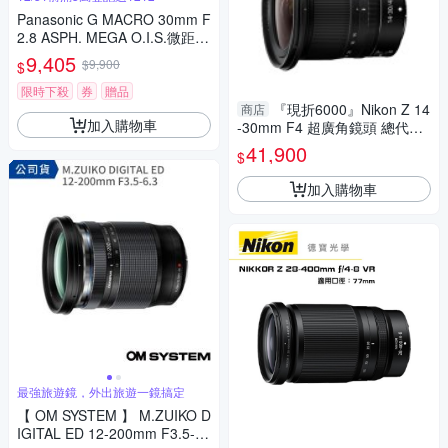
Panasonic G MACRO 30mm F
2.8 ASPH. MEGA O.I.S.微距鏡
頭 公司貨
9,405
$9,900
$
限時下殺
券
贈品
『現折6000』Nikon Z 14
商店
加入購物車
-30mm F4 超廣角鏡頭 總代理
公司貨 德寶光學 雲海季
41,900
$
加入購物車
最強旅遊鏡，外出旅遊一鏡搞定
【 OM SYSTEM 】 M.ZUIKO D
IGITAL ED 12-200mm F3.5-6.