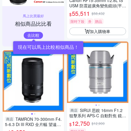
Canon RF15-35mm f/2.8L IS
USM 防震超廣角變焦鏡頭(平行
輸入)
55,511
$58,432
$
馬上比買最好
限時下殺
券
贈品
相似商品比比看
加入購物車
去比較
現在可以馬上比較相似商品！
SIRUI 思銳 16mm F1.2
商店
狙擊系列 APS-C 自動對焦 鏡頭
TAMRON 70-300mm F4.
商店
(16 F1.2,立福公司貨)鋁合銀
12,750
$12,900
$
5-6.3 Di III RXD 全片幅 望遠變
焦鏡(70-300，A047，公司貨)