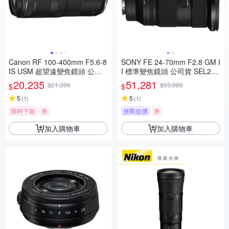
Canon RF 100-400mm F5.6-8
SONY FE 24-70mm F2.8 GM I
IS USM 超望遠變焦鏡頭 公司
I 標準變焦鏡頭 公司貨 SEL247
貨
0GM2
20,235
51,281
$21,300
$53,980
$
$
5
5
(
1
)
(
1
)
限時下殺
券
挑戰低價
券
加入購物車
加入購物車