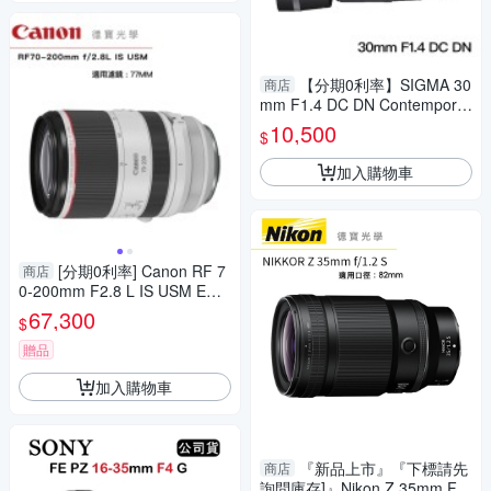
【分期0利率】SIGMA 30
商店
mm F1.4 DC DN Contemporar
y for Canon EF-M 恆伸公司貨
10,500
$
免運 德寶光學 大光圈 風景
加入購物車
[分期0利率] Canon RF 7
商店
0-200mm F2.8 L IS USM EOS
無反系列 台灣佳能公司貨 飛羽
67,300
$
追星 棒球 必備
贈品
加入購物車
『新品上市』『下標請先
商店
詢問庫存]』Nikon Z 35mm F1.