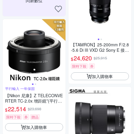
閃新數位
【TAMRON】25-200mm F/2.8
-5.6 Di III VXD G2 Sony E 接環
(A075) 公司貨
24,620
$25,915
$
限時下殺
券
加入購物車
平行輸入 一年保固
【Nikon 尼康】Z TELECONVE
RTER TC-2.0x 增距鏡*(平行輸
入)
22,514
$23,698
$
限時下殺
券
贈品
加入購物車