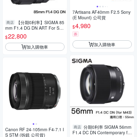
7Artisans AF40mm F2.5 Sony
(E Mount) 公司貨
【分期0利率】SIGMA 85
商店
4,980
$
mm F1.4 DG DN ART For Son
y E mount 恆伸公司貨 德寶光
券
22,800
$
學 定焦 大光圈 人像 風景
加入購物車
加入購物車
分期0利率 SIGMA 56mm
商店
Canon RF 24-105mm F4-7.1 I
F1.4 DC DN Contemporary for
S STM (拆鏡 公司貨)