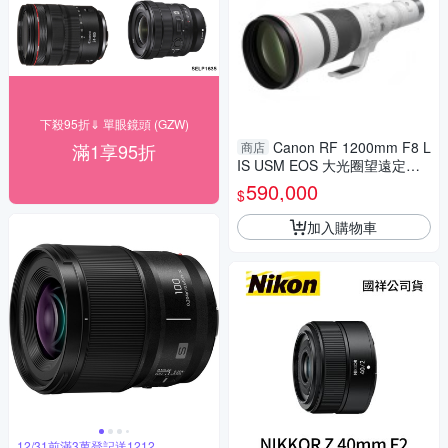
下殺95折⇓ 單眼鏡頭 (GZW)
Canon RF 1200mm F8 L
滿1享95折
商店
IS USM EOS 大光圈望遠定焦
鏡 台灣佳能公司貨 望遠 天文
590,000
$
飛羽 追星 棒球 必備
加入購物車
12/31前滿3萬登記送1212