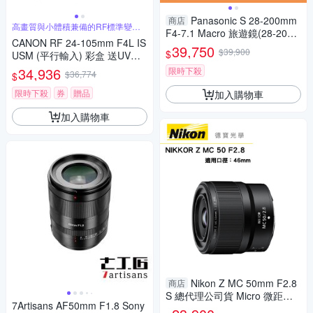
Panasonic S 28-200mm
商店
高畫質與小體積兼備的RF標準變焦
F4-7.1 Macro 旅遊鏡(28-20
鏡頭
CANON RF 24-105mm F4L IS
0，S-R28200GC，公司貨)L-m
39,750
$39,900
$
USM (平行輸入) 彩盒 送UV保
ount
護鏡+吹球清潔組
34,936
限時下殺
$36,774
$
限時下殺
券
贈品
加入購物車
加入購物車
Nikon Z MC 50mm F2.8
商店
S 總代理公司貨 Micro 微距鏡
7Artisans AF50mm F1.8 Sony
德寶光學 大光圈定焦微距