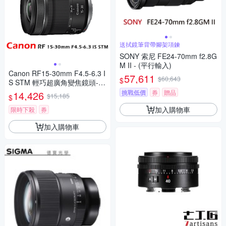
送拭鏡筆背帶腳架項鍊
SONY 索尼 FE24-70mm f2.8G
M II - (平行輸入)
Canon RF15-30mm F4.5-6.3 I
57,611
$60,643
$
S STM 輕巧超廣角變焦鏡頭-平
行輸入
挑戰低價
券
贈品
14,426
$15,185
$
加入購物車
限時下殺
券
加入購物車