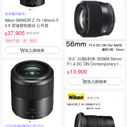
送原廠拭鏡布
Nikon NIKKOR Z 70-180mm F
2.8 望遠變焦鏡頭 公司貨
37,905
$39,900
$
限時下殺
券
贈品
加入購物車
分期0利率 SIGMA 56mm
商店
F1.4 DC DN Contemporary for
M43接環 恆伸公司貨 微單眼 人
13,900
$
像街拍 德寶光學
加入購物車
12/31前滿3萬登記送1212