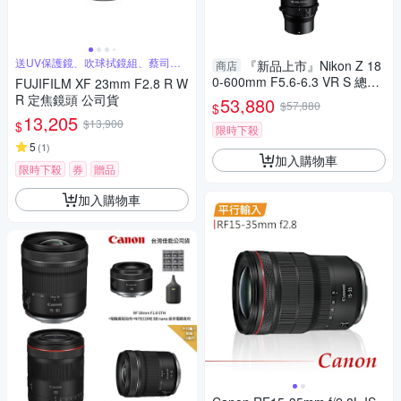
送UV保護鏡、吹球拭鏡組、蔡司拭
『新品上市』Nikon Z 18
商店
鏡紙
0-600mm F5.6-6.3 VR S 總代
FUJIFILM XF 23mm F2.8 R W
理公司貨 飛羽 追星 棒球 必備
R 定焦鏡頭 公司貨
53,880
$57,880
$
13,205
$13,900
$
限時下殺
5
(
1
)
加入購物車
限時下殺
券
贈品
加入購物車