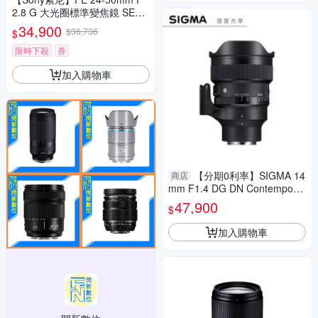
2.8 G 大光圈標準變焦鏡 SEL2
450G (公司貨 保固24個月)
34,900
$36,736
$
限時下殺
券
加入購物車
【分期0利率】SIGMA 14
商店
mm F1.4 DG DN Contemporar
y for Sony E mount 恆伸公司
47,900
$
貨 免運 德寶光學 定焦 大光圈
加入購物車