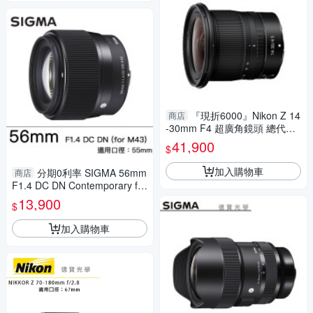
『現折6000』Nikon Z 14
商店
-30mm F4 超廣角鏡頭 總代理
公司貨 德寶光學 雲海季
41,900
$
加入購物車
分期0利率 SIGMA 56mm
商店
F1.4 DC DN Contemporary for
M43接環 恆伸公司貨 微單眼 人
13,900
$
像街拍 德寶光學
加入購物車