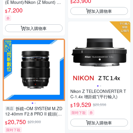
23,900
$
(E Mount)/Nikon (Z Mount) 公
司貨
7,200
加入購物車
$
券
加入購物車
Nikon Z TELECONVERTER T
C-1.4x 增距鏡*(平行輸入)
19,529
$20,556
$
拆鏡~OM SYSTEM M.ZD
商店
限時下殺
券
12-40mm F2.8 PRO II 鏡頭(12
-40 II,公司貨)Olympus
20,750
$20,900
加入購物車
$
限時下殺