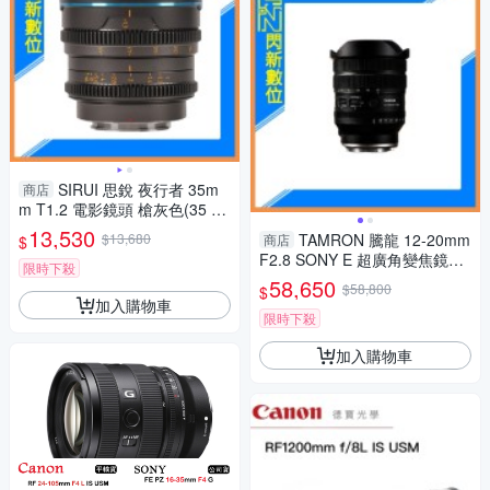
SIRUI 思銳 夜行者 35m
商店
m T1.2 電影鏡頭 槍灰色(35 T
1.2,公司貨)
13,530
$13,680
TAMRON 騰龍 12-20mm
商店
$
F2.8 SONY E 超廣角變焦鏡頭
限時下殺
(A084S,公司貨)
58,650
$58,800
$
加入購物車
限時下殺
加入購物車