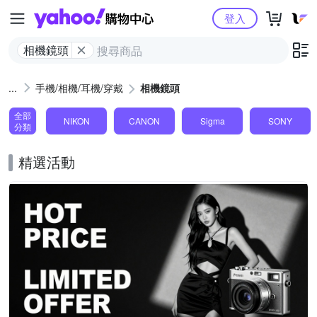
Yahoo購物中心
登入
相機鏡頭
手機/相機/耳機/穿戴
相機鏡頭
全部
NIKON
CANON
Sigma
SONY
分類
精選活動