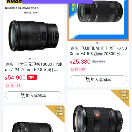
FUJIFILM 富士 XF 70-30
商店
0mm F4-5.6 鏡頭(70300,公司
貨)
25,330
$25,480
$
『大三元現折18000』Nik
商店
on Z 24-70mm F2.8 S 總代理
限時下殺
公司貨 零利率 德寶光學
54,900
76折
$
加入購物車
限時下殺
加入購物車