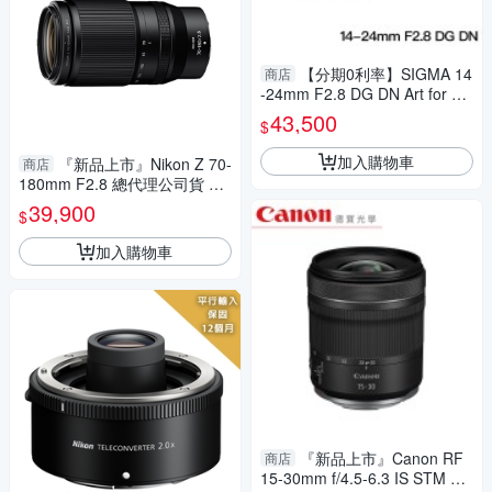
【分期0利率】SIGMA 14
商店
-24mm F2.8 DG DN Art for Pa
nasonic L mount 恆伸總代理公
43,500
$
司貨 超廣角 雲海季
加入購物車
『新品上市』Nikon Z 70-
商店
180mm F2.8 總代理公司貨 望
遠追焦 飛羽攝影 追星必備
39,900
$
加入購物車
『新品上市』Canon RF
商店
15-30mm f/4.5-6.3 IS STM 無