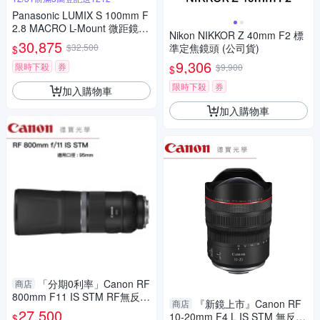
Panasonic LUMIX S 100mm F
2.8 MACRO L-Mount 微距鏡頭
Nikon NIKKOR Z 40mm F2 標
公司貨 S-E100
30,875
$32,500
準定焦鏡頭 (公司貨)
$
9,306
限時下殺
券
$9,900
$
限時下殺
券
加入購物車
加入購物車
「分期0利率」Canon RF
商店
800mm F11 IS STM RF無反專
『新鏡上市』Canon RF
商店
用鏡 台灣佳能總代理公司貨 飛
27,500
10-20mm F4 L IS STM 無反系
$