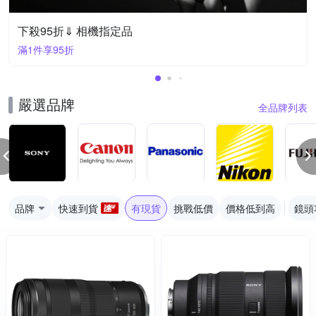
下殺95折⇓ 相機指定品
滿1件享95折
嚴選品牌
全品牌列表
品牌
快速到貨
有現貨
挑戰低價
價格低到高
鏡頭