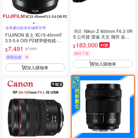
送專屬拭鏡筆和減壓背帶
Nikon Z 800mm F6.3 VR
商店
FUJINON 富士 XC15-45mmF
S 公司貨 望遠 天文 飛羽 追星
3.5-5.6 OIS PZ標準變焦鏡-拆
棒球 必備
183,000
84折
$
鏡*(平行輸入)
7,491
$7,885
$
限時下殺
挑戰低價
券
加入購物車
加入購物車