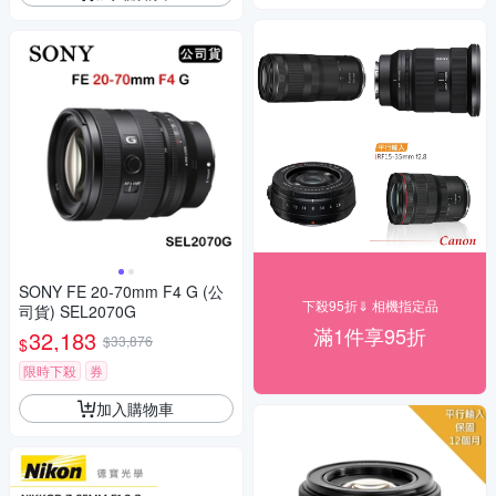
SONY FE 20-70mm F4 G (公
下殺95折⇓ 相機指定品
司貨) SEL2070G
滿1件享95折
32,183
$33,876
$
限時下殺
券
加入購物車