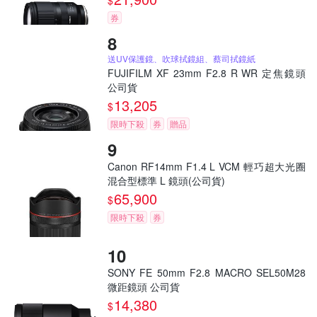
$
券
送UV保護鏡、吹球拭鏡組、蔡司拭鏡紙
FUJIFILM XF 23mm F2.8 R WR 定焦鏡頭
公司貨
13,205
$
限時下殺
券
贈品
Canon RF14mm F1.4 L VCM 輕巧超大光圈
混合型標準 L 鏡頭(公司貨)
65,900
$
限時下殺
券
SONY FE 50mm F2.8 MACRO SEL50M28
微距鏡頭 公司貨
14,380
$