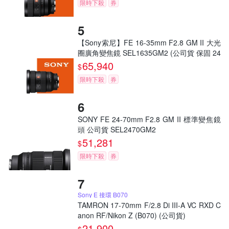
限時下殺
券
【Sony索尼】FE 16-35mm F2.8 GM II 大光
圈廣角變焦鏡 SEL1635GM2 (公司貨 保固 24
個月)
65,940
$
限時下殺
券
SONY FE 24-70mm F2.8 GM II 標準變焦鏡
頭 公司貨 SEL2470GM2
51,281
$
限時下殺
券
Sony E 接環 B070
TAMRON 17-70mm F/2.8 Di III-A VC RXD C
anon RF/Nikon Z (B070) (公司貨)
21,900