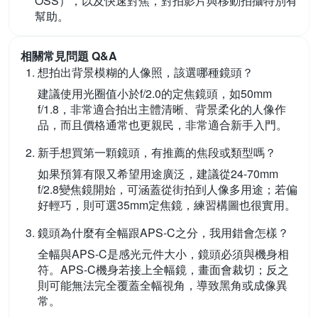
OSS），以及快速對焦，對拍影片與移動拍攝特別有
幫助。
相關常見問題 Q&A
想拍出背景模糊的人像照，該選哪種鏡頭？
建議使用光圈值小於f/2.0的定焦鏡頭，如50mm
f/1.8，非常適合拍出主體清晰、背景柔化的人像作
品，而且價格通常也更親民，非常適合新手入門。
新手想買第一顆鏡頭，有推薦的焦段或類型嗎？
如果預算有限又希望用途廣泛，建議從24-70mm
f/2.8變焦鏡開始，可涵蓋從街拍到人像多用途；若偏
好輕巧，則可選35mm定焦鏡，練習構圖也很實用。
鏡頭為什麼有全幅跟APS-C之分，我用錯會怎樣？
全幅與APS-C是感光元件大小，鏡頭必須與機身相
符。APS-C機身若接上全幅鏡，畫面會裁切；反之
則可能無法完全覆蓋全幅視角，導致黑角或成像異
常。