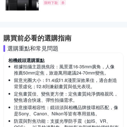
限時下殺
券
購買前必看的選購指南
選購重點和常見問題
相機鏡頭
選購重點
根據拍攝主題挑焦段：
風景選16-35mm廣角，人像
推薦50mm定焦，旅遊萬用建議24-70mm變焦。
留意光圈大小：
f/1.4或f/1.8淺景深效果佳，適合創造
背景虛化；f/2.8則兼顧畫質與低光表現。
定焦畫質佳、變焦更方便：
定焦畫質純淨價格親民，
變焦適合快速、彈性拍攝需求。
注意接環相容性：
鏡頭須與相機品牌接環相匹配，像
是Sony、Canon、Nikon等皆有專用規格。
防震與對焦功能：
支援光學防手震（如IS、VR、