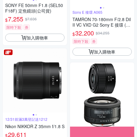
SONY FE 50mm F1.8 (SEL50
F18F) 定焦鏡頭(公司貨)
Sony E 接環 A065
7,255
$7,636
TAMRON 70-180mm F/2.8 DiI
$
II VC VXD G2 Sony E 接環 (A0
限時下殺
券
65)(平行輸入)
32,200
$34,255
$
加入購物車
限時下殺
券
加入購物車
12/31前滿3萬登記送1212
Nikon NIKKOR Z 35mm f/1.8 S
29,611
$