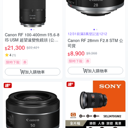
12/31前滿3萬登記送1212
Canon RF 100-400mm f/5.6-8
IS USM 超望遠變焦鏡頭 (公司
Canon RF 28mm F2.8 STM 公
貨)
司貨
21,300
$22,421
$
8,900
$9,368
$
4
(
1
)
限時下殺
券
限時下殺
券
加入購物車
加入購物車