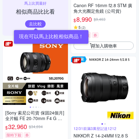
馬上比買最好
Canon RF 16mm f2.8 STM 廣
相似商品比比看
角大光圈定焦鏡 (公司貨)
8,990
$9,463
$
去比較
5
(
2
)
限時下殺
券
現在可以馬上比較相似商品！
加入購物車
[Sony 索尼公司貨 保固24個月]
全片幅 FE 20-70mm F4 G 超
廣角標準變焦鏡頭 SEL2070G
32,960
$34,694
$
12/31前滿3萬登記送1212
限時下殺
券
NIKKOR Z 14-24MM f/2.8 S