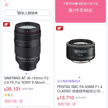
下殺95折⬟ 相配春出遊大促
券
滿1件享95折
加入購物車
SAMYANG AF 35-150mm F2-
全片幅影像圈鏡頭
2.8 FE For SONY E-Mount 自
動對焦鏡頭 公司貨
PENTAX SMC FA 50MM F1.4
35,131
$36,980
$
CLASSIC 經典標準鏡頭(公司
5
貨)
(
1
)
13,710
$14,431
$
限時下殺
券
限時下殺
券