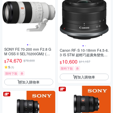
SONY FE 70-200 mm F2.8 G
Canon RF-S 10-18mm F4.5-6.
M OSS II SEL70200GM2 (公
3 IS STM 超輕巧超廣角變焦鏡
司貨)
74,670
頭 公司貨
10,600
$78,600
$
$11,157
$
5
(
1
)
限時下殺
券
限時下殺
券
加入購物車
加入購物車