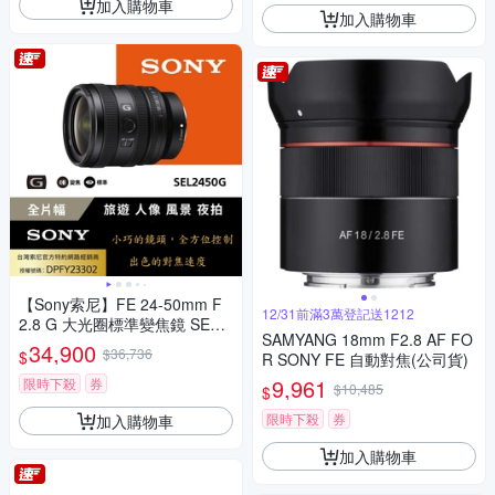
加入購物車
加入購物車
【Sony索尼】FE 24-50mm F
12/31前滿3萬登記送1212
2.8 G 大光圈標準變焦鏡 SEL2
SAMYANG 18mm F2.8 AF FO
450G (公司貨 保固24個月)
34,900
$36,736
$
R SONY FE 自動對焦(公司貨)
9,961
限時下殺
券
$10,485
$
限時下殺
券
加入購物車
加入購物車