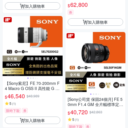
62,800
$
加入購物車
券
加入購物車
【Sony索尼】FE 70-200mm F
4 Macro G OSS II 高性能 G 系
列望遠變焦鏡頭 SEL70200G2
46,540
$48,989
$
(公司貨 保固24個月)
[Sony公司貨 保固24個月] FE 5
5
(
1
)
0mm F1.4 GM 全片幅標準定焦
鏡頭 SEL50F14GM
40,720
限時下殺
券
$42,863
$
5
(
1
)
加入購物車
限時下殺
券