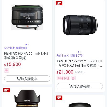
全片幅影像圈鏡頭
PENTAX HD FA 50mmF1.4標
Fujifilm X 接環 B070
準鏡頭(公司貨)
TAMRON 17-70mm F/2.8 Di II
15,900
$
I-A VC RXD Fujifilm X 接環 (B0
70) (平行輸入)
21,000
券
$22,340
$
限時下殺
券
加入購物車
加入購物車