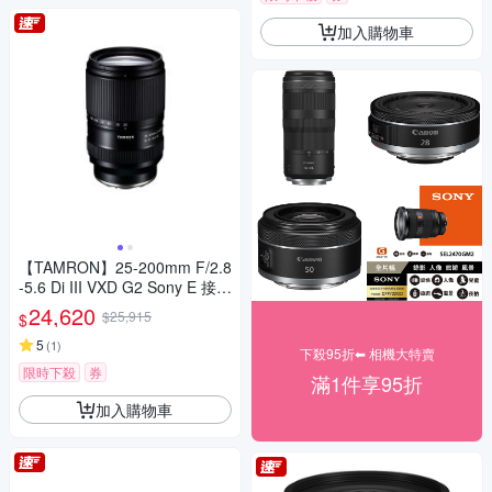
加入購物車
【TAMRON】25-200mm F/2.8
-5.6 Di III VXD G2 Sony E 接環
(A075) 公司貨
24,620
$25,915
$
5
(
1
)
下殺95折⬅︎ 相機大特賣
限時下殺
券
滿1件享95折
加入購物車