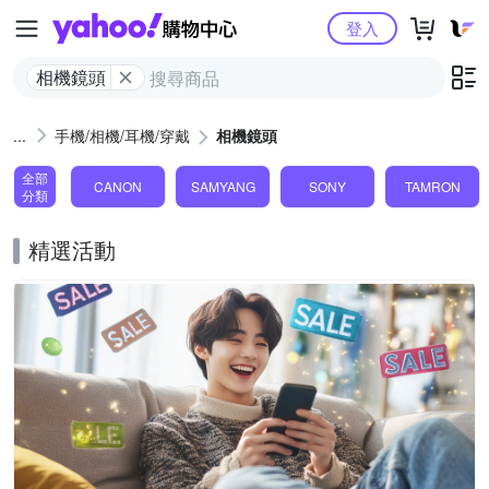
Yahoo購物中心
登入
相機鏡頭
手機/相機/耳機/穿戴
相機鏡頭
全部
CANON
SAMYANG
SONY
TAMRON
分類
精選活動