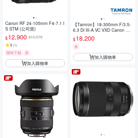
Canon RF 24-105mm F4-7.1 I
【Tamron】18-300mm F/3.5-
S STM (公司貨)
6.3 Di III-A VC VXD Canon RF
12,900
-S接環 B061(公司貨 3年保固)
18,200
$13,578
$
$
5
(
1
)
券
限時下殺
券
加入購物車
加入購物車