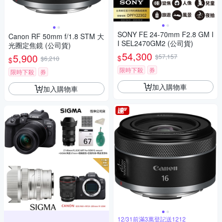
SONY FE 24-70mm F2.8 GM I
Canon RF 50mm f/1.8 STM 大
I SEL2470GM2 (公司貨)
光圈定焦鏡 (公司貨)
54,300
5,900
$57,157
$
$6,210
$
限時下殺
券
限時下殺
券
加入購物車
加入購物車
12/31前滿3萬登記送1212