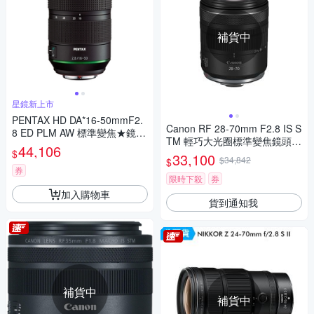
補貨中
星鏡新上市
PENTAX HD DA*16-50mmF2.
Canon RF 28-70mm F2.8 IS S
8 ED PLM AW 標準變焦★鏡頭
TM 輕巧大光圈標準變焦鏡頭
(公司貨)
44,106
$
公司貨
33,100
$34,842
$
券
限時下殺
券
加入購物車
貨到通知我
補貨中
補貨中