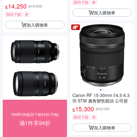
限時下殺
券
動對焦鏡頭 公司貨
14,250
$15,000
$
加入購物車
限時下殺
券
加入購物車
Canon RF 15-30mm f/4.5-6.3
IS STM 廣角變焦鏡頭 公司貨
15,300
$16,105
$
TAMRON鏡頭下殺94折(平輸)
限時下殺
券
滿1件享94折
加入購物車