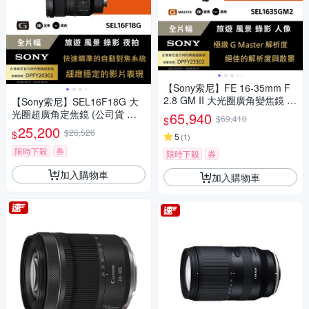
【Sony索尼】FE 16-35mm F
2.8 GM II 大光圈廣角變焦鏡 S
【Sony索尼】SEL16F18G 大
EL1635GM2 (公司貨 保固 24
光圈超廣角定焦鏡 (公司貨 保
65,940
$69,410
$
個月)
固24個月)
25,200
$26,526
$
5
(
1
)
限時下殺
券
限時下殺
券
加入購物車
加入購物車