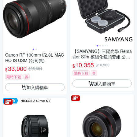
【SAMYANG】三陽光學 Rema
Canon RF 100mm f/2.8L MAC
ster Slim 模組化鏡頭套組 公司
RO IS USM (公司貨)
貨
10,355
$10,900
$
33,900
$35,684
$
限時下殺
券
限時下殺
券
加入購物車
加入購物車