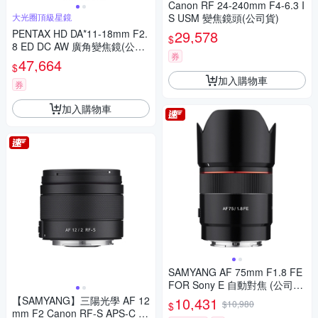
Canon RF 24-240mm F4-6.3 I
大光圈頂級星鏡
S USM 變焦鏡頭(公司貨)
PENTAX HD DA*11-18mm F2.
29,578
$
8 ED DC AW 廣角變焦鏡(公司
券
貨)
47,664
$
加入購物車
券
加入購物車
SAMYANG AF 75mm F1.8 FE
FOR Sony E 自動對焦 (公司
貨)
【SAMYANG】三陽光學 AF 12
10,431
$10,980
$
mm F2 Canon RF-S APS-C 自