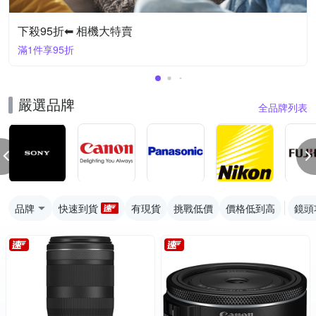
下殺95折⬅︎ 相機大特賣
滿1件享95折
嚴選品牌
全品牌列表
品牌
快速到貨
有現貨
挑戰低價
價格低到高
鏡頭