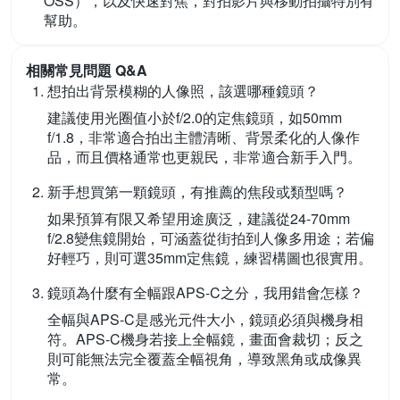
OSS），以及快速對焦，對拍影片與移動拍攝特別有
幫助。
相關常見問題 Q&A
想拍出背景模糊的人像照，該選哪種鏡頭？
建議使用光圈值小於f/2.0的定焦鏡頭，如50mm
f/1.8，非常適合拍出主體清晰、背景柔化的人像作
品，而且價格通常也更親民，非常適合新手入門。
新手想買第一顆鏡頭，有推薦的焦段或類型嗎？
如果預算有限又希望用途廣泛，建議從24-70mm
f/2.8變焦鏡開始，可涵蓋從街拍到人像多用途；若偏
好輕巧，則可選35mm定焦鏡，練習構圖也很實用。
鏡頭為什麼有全幅跟APS-C之分，我用錯會怎樣？
全幅與APS-C是感光元件大小，鏡頭必須與機身相
符。APS-C機身若接上全幅鏡，畫面會裁切；反之
則可能無法完全覆蓋全幅視角，導致黑角或成像異
常。