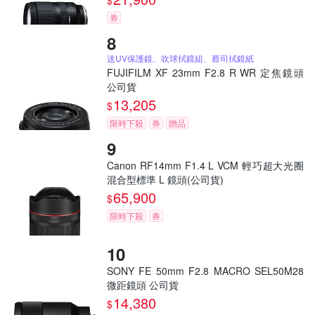
$
券
送UV保護鏡、吹球拭鏡組、蔡司拭鏡紙
FUJIFILM XF 23mm F2.8 R WR 定焦鏡頭
公司貨
13,205
$
限時下殺
券
贈品
Canon RF14mm F1.4 L VCM 輕巧超大光圈
混合型標準 L 鏡頭(公司貨)
65,900
$
限時下殺
券
SONY FE 50mm F2.8 MACRO SEL50M28
微距鏡頭 公司貨
14,380
$