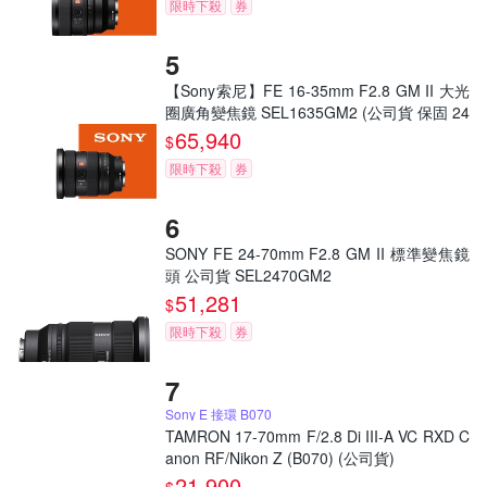
限時下殺
券
【Sony索尼】FE 16-35mm F2.8 GM II 大光
圈廣角變焦鏡 SEL1635GM2 (公司貨 保固 24
個月)
65,940
$
限時下殺
券
SONY FE 24-70mm F2.8 GM II 標準變焦鏡
頭 公司貨 SEL2470GM2
51,281
$
限時下殺
券
Sony E 接環 B070
TAMRON 17-70mm F/2.8 Di III-A VC RXD C
anon RF/Nikon Z (B070) (公司貨)
21,900