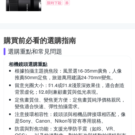
限時下殺
券
購買前必看的選購指南
選購重點和常見問題
相機鏡頭
選購重點
根據拍攝主題挑焦段：
風景選16-35mm廣角，人像
推薦50mm定焦，旅遊萬用建議24-70mm變焦。
留意光圈大小：
f/1.4或f/1.8淺景深效果佳，適合創造
背景虛化；f/2.8則兼顧畫質與低光表現。
定焦畫質佳、變焦更方便：
定焦畫質純淨價格親民，
變焦適合快速、彈性拍攝需求。
注意接環相容性：
鏡頭須與相機品牌接環相匹配，像
是Sony、Canon、Nikon等皆有專用規格。
防震與對焦功能：
支援光學防手震（如IS、VR、