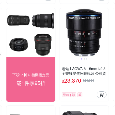
老蛙 LAOWA 8-15mm f/2.8
全畫幅變焦魚眼鏡頭 公司貨
下殺95折⇓ 相機指定品
23,370
$24,600
$
滿1件享95折
限時下殺
券