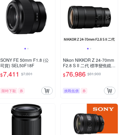
SONY FE 50mm F1.8 (公
Nikon NIKKOR Z 24-70mm
司貨) SEL50F18F
F2.8 S II 二代 標準變焦鏡頭
(公司貨)
7,411
76,986
$7,801
$81,900
$
$
限時下殺
券
挑戰低價
券