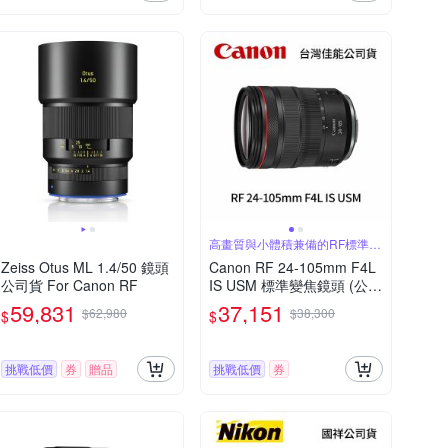
高畫質與小體積兼備的RF標準變
焦鏡頭
Zeiss Otus ML 1.4/50 鏡頭
Canon RF 24-105mm F4L
公司貨 For Canon RF
IS USM 標準變焦鏡頭 (公司
貨)
59,831
37,151
$62,980
$38,300
$
$
挑戰低價
券
贈品
挑戰低價
券