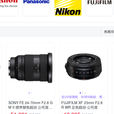
推薦排
送UV保護鏡、吹球拭鏡組、蔡司
拭鏡紙
SONY FE 24-70mm F2.8 G
FUJIFILM XF 23mm F2.8
M II 標準變焦鏡頭 公司貨 S
R WR 定焦鏡頭 公司貨
EL2470GM2