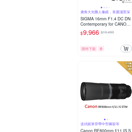
廣角大光圈人像鏡，美麗淺景深
SIGMA 16mm F1.4 DC DN
Contemporary for CANON
RF (公司貨) 廣角大光圈定
9,966
$10,490
$
焦鏡 人像鏡 APS-C 無反微
單眼專用鏡頭
限時下殺
券
送拭鏡筆背帶中型腳架等
Canon RF800mm f/11 IS S