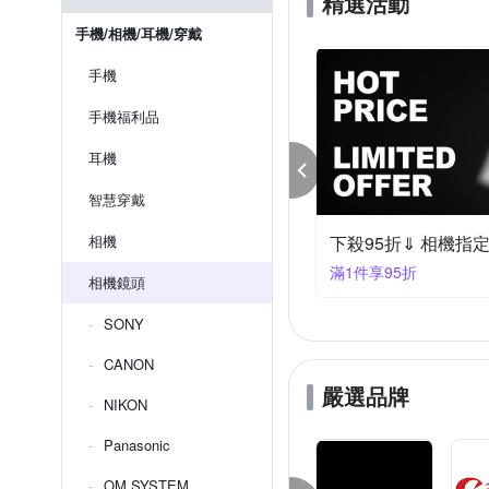
精選活動
手機/相機/耳機/穿戴
手機
手機福利品
耳機
智慧穿戴
95折⇓ 單眼鏡頭
相機
下殺97折⇓ 單眼鏡頭 
享95折
滿1享97折
相機鏡頭
SONY
CANON
嚴選品牌
NIKON
Panasonic
OM SYSTEM