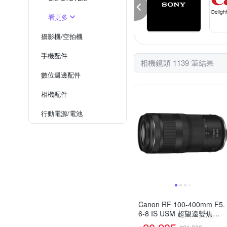
看更多
攝影機/空拍機
手機配件
相機鏡頭 1139 筆結果
數位週邊配件
相機配件
行動電源/電池
Canon RF 100-400mm F5.
6-8 IS USM 超望遠變焦鏡
頭 公司貨