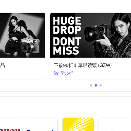
(ZG)
下殺94折⇓ 單眼鏡頭 (ZG)
滿1享94折