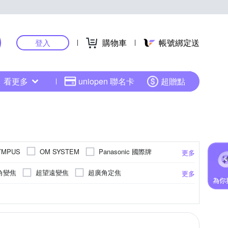
購物車
帳號綁定送
登入
看更多
uniopen 聯名卡
超贈點
Panasonic 國際牌
YMPUS
OM SYSTEM
更多
SS 蔡司
其他品牌
角變焦
超望遠變焦
超廣角定焦
更多
魚眼
轉接鏡
轉接環
7枚
Canon單眼
Nikon單眼
L
SIGMA
更多