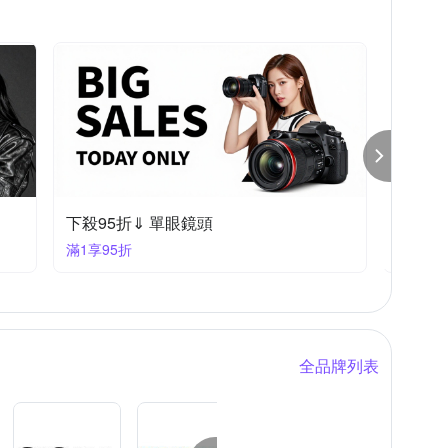
下殺95折⬅︎ 相機大特賣
下殺95
滿1件享95折
滿1享9
全品牌列表