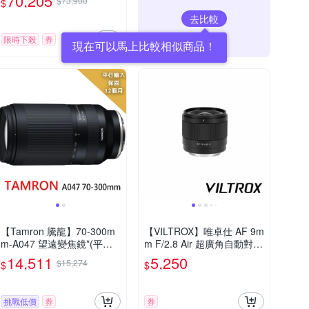
70,205
$73,900
$
去比較
限時下殺
券
現在可以馬上比較相似商品！
【Tamron 騰龍】70-300m
【VILTROX】唯卓仕 AF 9m
m-A047 望遠變焦鏡*(平行
m F/2.8 Air 超廣角自動對焦
輸入)for SONY E
鏡頭 公司貨
14,511
5,250
$15,274
$
$
挑戰低價
券
券