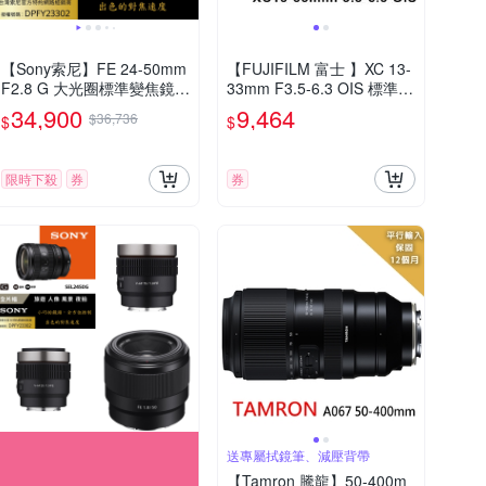
【Sony索尼】FE 24-50mm
【FUJIFILM 富士 】XC 13-
F2.8 G 大光圈標準變焦鏡 S
33mm F3.5-6.3 OIS 標準變
EL2450G (公司貨 保固24個
焦鏡頭 (平輸)
34,900
9,464
$36,736
$
$
月)
限時下殺
券
券
送專屬拭鏡筆、減壓背帶
【Tamron 騰龍】50-400m