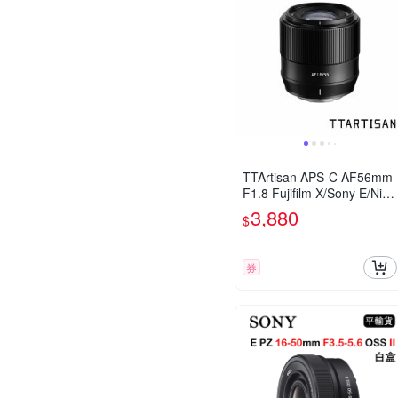
TTArtisan APS-C AF56mm
F1.8 Fujifilm X/Sony E/Niko
n Z (公司貨)
3,880
$
券