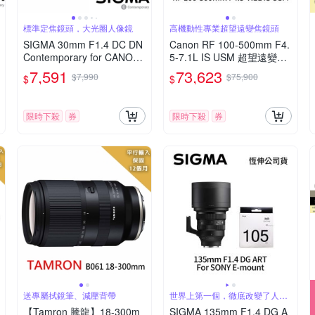
標準定焦鏡頭，大光圈人像鏡
高機動性專業超望遠變焦鏡頭
SIGMA 30mm F1.4 DC DN
Canon RF 100-500mm F4.
Contemporary for CANON
5-7.1L IS USM 超望遠變焦
RF 接環 (公司貨) 標準大光
鏡頭 (公司貨)
7,591
73,623
$7,990
$75,900
$
$
圈定焦鏡 人像鏡 APS-C 無
反微單眼專用鏡頭
限時下殺
券
限時下殺
券
送專屬拭鏡筆、減壓背帶
世界上第一個，徹底改變了人像
攝影
【Tamron 騰龍】18-300m
SIGMA 135mm F1.4 DG A