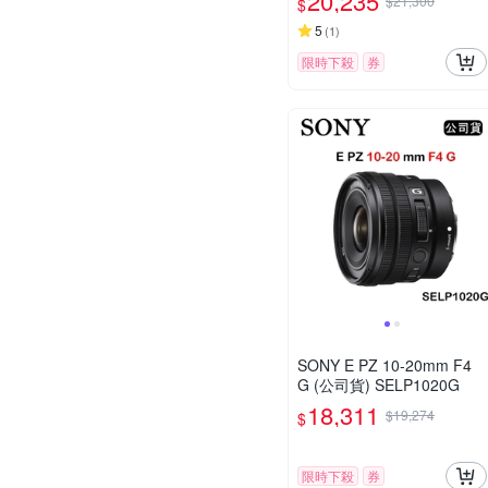
20,235
$21,300
$
5
(
1
)
限時下殺
券
SONY E PZ 10-20mm F4
G (公司貨) SELP1020G
18,311
$19,274
$
限時下殺
券