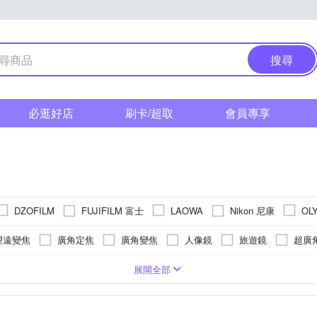
搜尋
必逛好店
刷卡/超取
會員專享
FUJIFILM 富士
Nikon 尼康
DZOFILM
LAOWA
OL
ONY 索尼
ZEI
SAMYANG
Sirui
Tamron
Tokina
望遠變焦
廣角定焦
廣角變焦
人像鏡
旅遊鏡
超廣
中望遠定焦
廣角望遠
超望遠定焦
電影鏡頭
增倍/增距鏡
系列
FUJIFILM 富士
8
Canon RF-Mount
14
5
10
12
16
6
Panasonic
13
15
Leica 
展開全部
其他
AX
Canon M-Mount
Leica M
SONY A-Mount