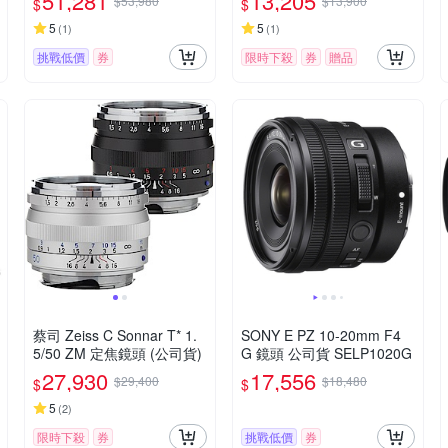
51,281
13,205
$53,980
$13,900
$
$
5
5
(
1
)
(
1
)
挑戰低價
券
限時下殺
券
贈品
蔡司 Zeiss C Sonnar T* 1.
SONY E PZ 10-20mm F4
5/50 ZM 定焦鏡頭 (公司貨)
G 鏡頭 公司貨 SELP1020G
27,930
17,556
$29,400
$18,480
$
$
5
(
2
)
限時下殺
券
挑戰低價
券