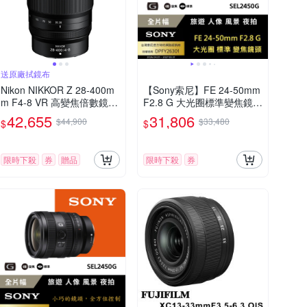
送原廠拭鏡布
Nikon NIKKOR Z 28-400m
【Sony索尼】FE 24-50mm
m F4-8 VR 高變焦倍數鏡頭
F2.8 G 大光圈標準變焦鏡 S
公司貨
EL2450G (公司貨 保固24個
42,655
31,806
$44,900
$33,480
$
$
月)
限時下殺
券
贈品
限時下殺
券