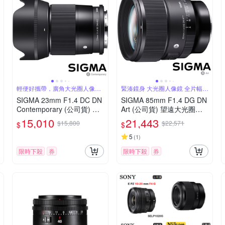
輕便好攜帶，廣角大光圈人像
緊湊鏡身 大光圈人像鏡 全片幅微
鏡，美麗淺景深
單眼鏡頭
SIGMA 23mm F1.4 DC DN
SIGMA 85mm F1.4 DG DN
Contemporary (公司貨) 廣
Art (公司貨) 望遠大光圈人
角大光圈定焦鏡 人像鏡 AP
像鏡 全片幅微單眼鏡頭
15,010
21,443
$15,800
$22,571
$
$
S-C 無反微單眼專用鏡頭
5
(
1
)
限時下殺
券
限時下殺
券