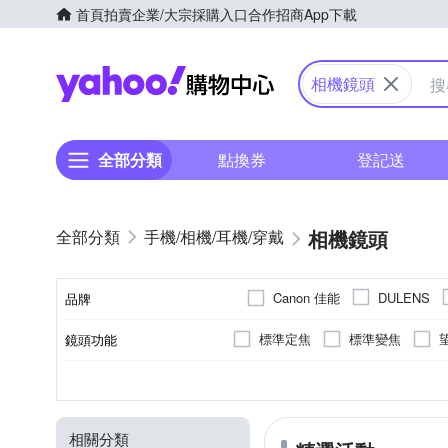
首頁
拍賣
企業/大宗採購入口
合作招商
App下載
Yahoo購物中心
相機鏡頭
全部分類
點換券
登記送
相機鏡頭
手機/相機/耳機/穿戴
Canon 佳能
DULENS
品牌
S
PENTAX
Sigma
標準定焦
標準變焦
鏡頭功能
品牌名稱
望遠定焦
微距鏡頭
恆定光圈
公司貨
平行輸入
非
Nikon-Z
無
SONY E-Mount
9
7
11
適用於
光圈葉片數
恆定光圈
來源
超廣角望遠
OLYMPUS
PL
PENT
相關分類