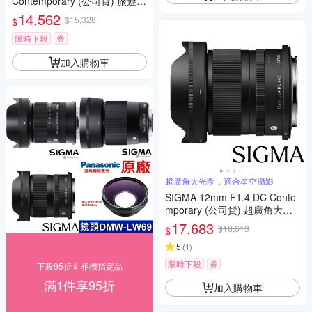
Contemporary (公司貨) 旅遊鏡
APS-C 無反微單眼專用鏡頭
14,562
$15,328
$
限時下殺
券
加入購物車
超廣角大光圈，適合星空攝影
SIGMA 12mm F1.4 DC Conte
mporary (公司貨) 超廣角大光
圈定焦鏡 星空鏡 APS-C 無反微
17,683
$18,613
$
單眼專用鏡頭
5
(
1
)
限時下殺
券
下殺95折⇓ 相機指定品
滿1件享95折
加入購物車