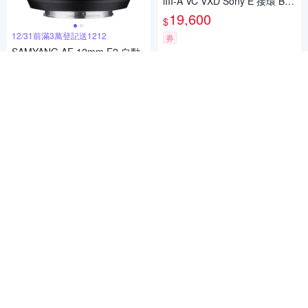
iIII-A VC VXD Sony E 接環 B06
1 (公司貨)
19,600
$
12/31前滿3萬登記送1212
券
SAMYANG AF 12mm F2 自動
貨到通知我
對焦定焦鏡 FOR FUJI X (公司
貨)
11,286
$11,880
$
限時下殺
券
貨到通知我
補貨中
補貨中
PENTAX HD FA35mm F2.0 輕
巧定焦街拍鏡(公司貨)
13,261
$
券
12/31前滿3萬登記送1212