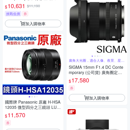
圈定焦鏡頭 人像鏡 APS-C 無反
10,631
$11,190
$
微單眼專用鏡頭
挑戰低價
券
加入購物車
廣角大光圈，適合人像、夜景、星空
攝影
SIGMA 15mm F1.4 DC Conte
mporary (公司貨) 廣角圈定焦
鏡 星空鏡 人像鏡 APS-C 無反
17,580
$
微單眼專用鏡頭
券
加入購物車
國際牌 Panasonic 原廠 H-HSA
12035 微型四分之三鏡頭 LUMI
X G X VARIO 12-35mm 相機
11,570
$
券