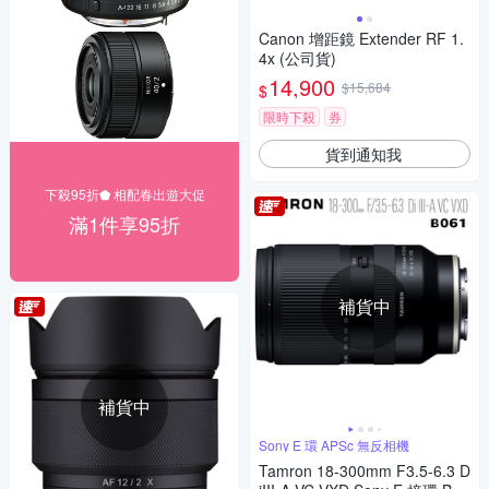
Canon 增距鏡 Extender RF 1.
4x (公司貨)
14,900
$15,684
$
限時下殺
券
貨到通知我
下殺95折⬟ 相配春出遊大促
滿1件享95折
補貨中
補貨中
Sony E 環 APSc 無反相機
Tamron 18-300mm F3.5-6.3 D