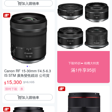
加入購物車
下殺95折⬅︎ 相機大特賣
滿1件享95折
Canon RF 15-30mm f/4.5-6.3
IS STM 廣角變焦鏡頭 公司貨
15,300
$16,105
$
限時下殺
券
加入購物車