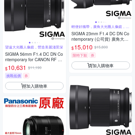
輕便好攜帶，廣角大光圈人像鏡，美
麗淺景深
SIGMA 23mm F1.4 DC DN Co
ntemporary (公司貨) 廣角大光
圈定焦鏡 人像鏡 APS-C 無反微
15,010
望遠大光圈人像鏡，營造美麗淺景深
$15,800
$
單眼專用鏡頭
SIGMA 56mm F1.4 DC DN Co
限時下殺
券
ntemporary for CANON RF 接
環 (公司貨) 望遠大光圈定焦鏡
加入購物車
10,631
$11,190
$
人像鏡 APS-C 無反微單眼專用
鏡頭
挑戰低價
券
加入購物車