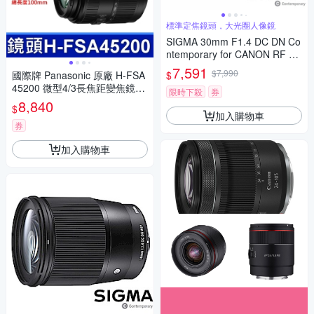
標準定焦鏡頭，大光圈人像鏡
SIGMA 30mm F1.4 DC DN Co
ntemporary for CANON RF 接
環 (公司貨) 標準大光圈定焦鏡
7,591
$7,990
$
國際牌 Panasonic 原廠 H-FSA
人像鏡 APS-C 無反微單眼專用
45200 微型4/3長焦距變焦鏡頭
鏡頭
限時下殺
券
LUMIX G X VARIO 45-200mm
8,840
$
單眼鏡頭 相機
加入購物車
券
加入購物車