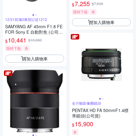
7,255
$7,636
$
限時下殺
券
12/31前滿3萬登記送1212
加入購物車
SAMYANG AF 45mm F1.8 FE
FOR Sony E 自動對焦 (公司
貨)
10,441
$10,990
$
限時下殺
券
加入購物車
全片幅影像圈鏡頭
PENTAX HD FA 50mmF1.4標
準鏡頭(公司貨)
15,900
$
券