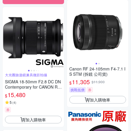
Canon RF 24-105mm F4-7.1 I
S STM (拆鏡 公司貨)
大光圈旅遊鏡兼具微距拍攝
11,305
SIGMA 18-50mm F2.8 DC DN
$11,900
$
Contemporary for CANON RF
挑戰低價
券
接環 (公司貨) 旅遊鏡 APS-C 無
15,480
$
反微單眼專用鏡頭
加入購物車
5
(
4
)
券
加入購物車