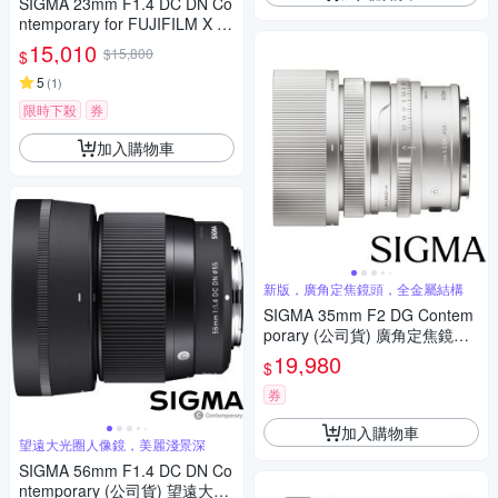
SIGMA 23mm F1.4 DC DN Co
ntemporary for FUJIFILM X 富
士接環 (公司貨) 廣角大光圈定
15,010
$15,800
$
焦鏡 人像鏡 APS-C 無反微單眼
專用鏡頭
5
(
1
)
限時下殺
券
加入購物車
新版，廣角定焦鏡頭，全金屬結構
SIGMA 35mm F2 DG Contem
porary (公司貨) 廣角定焦鏡頭
全片幅無反微單眼鏡頭 i系列
19,980
$
券
加入購物車
望遠大光圈人像鏡，美麗淺景深
SIGMA 56mm F1.4 DC DN Co
ntemporary (公司貨) 望遠大光