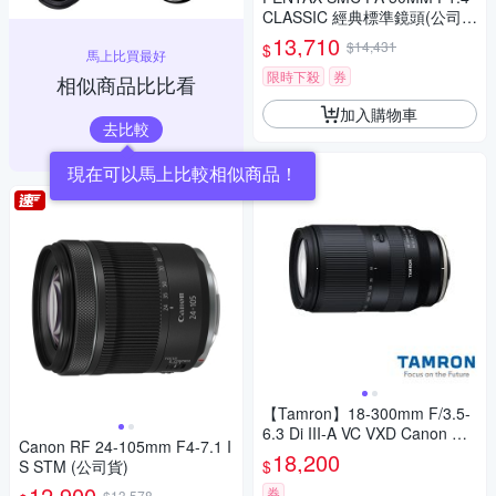
CLASSIC 經典標準鏡頭(公司
貨)
13,710
$14,431
$
馬上比買最好
限時下殺
券
相似商品比比看
加入購物車
去比較
現在可以馬上比較相似商品！
【Tamron】18-300mm F/3.5-
6.3 Di III-A VC VXD Canon RF
Canon RF 24-105mm F4-7.1 I
-S接環 B061(公司貨 3年保固)
18,200
$
S STM (公司貨)
12,900
券
$13,578