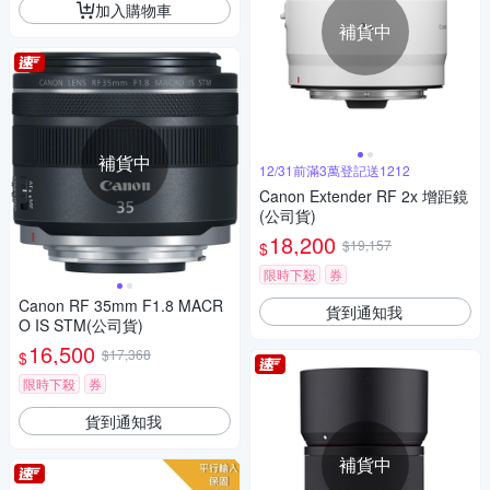
加入購物車
補貨中
補貨中
12/31前滿3萬登記送1212
Canon Extender RF 2x 增距鏡
(公司貨)
18,200
$19,157
$
限時下殺
券
Canon RF 35mm F1.8 MACR
貨到通知我
O IS STM(公司貨)
16,500
$17,368
$
限時下殺
券
貨到通知我
補貨中