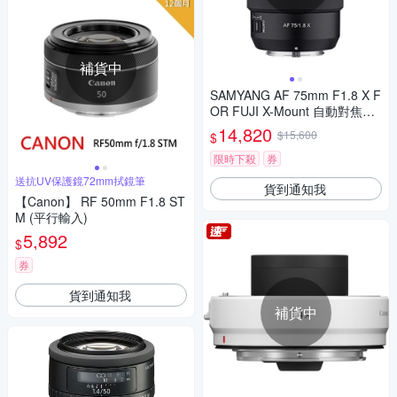
補貨中
SAMYANG AF 75mm F1.8 X F
OR FUJI X-Mount 自動對焦鏡
頭 公司貨
14,820
$15,600
$
限時下殺
券
送抗UV保護鏡72mm拭鏡筆
貨到通知我
【Canon】 RF 50mm F1.8 ST
M (平行輸入)
5,892
$
券
貨到通知我
補貨中