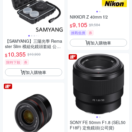
NIKKOR Z 40mm f/2
9,105
$9,584
$
挑戰低價
券
【SAMYANG】三陽光學 Rema
加入購物車
ster Slim 模組化鏡頭套組 公司
貨
10,355
$10,900
$
限時下殺
券
加入購物車
SONY FE 50mm F1.8 (SEL50
F18F) 定焦鏡頭(公司貨)