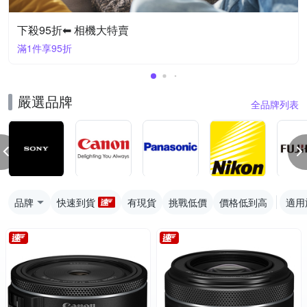
下殺95折⬅︎ 相機大特賣
滿1件享95折
嚴選品牌
全品牌列表
品牌
快速到貨
有現貨
挑戰低價
價格低到高
適用