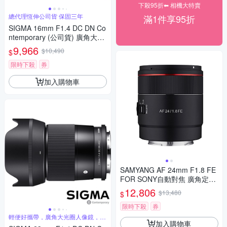
下殺95折⬅︎ 相機大特賣
總代理恆伸公司貨 保固三年
滿1件享95折
SIGMA 16mm F1.4 DC DN Co
ntemporary (公司貨) 廣角大光
圈定焦鏡 人像鏡 APS-C 無反微
9,966
$10,490
$
單眼專用鏡頭
限時下殺
券
加入購物車
SAMYANG AF 24mm F1.8 FE
FOR SONY自動對焦 廣角定焦
鏡頭 (公司貨)
12,806
$13,480
$
限時下殺
券
輕便好攜帶，廣角大光圈人像鏡，美
加入購物車
麗淺景深