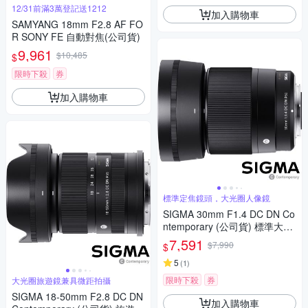
12/31前滿3萬登記送1212
加入購物車
SAMYANG 18mm F2.8 AF FO
R SONY FE 自動對焦(公司貨)
9,961
$10,485
$
限時下殺
券
加入購物車
標準定焦鏡頭，大光圈人像鏡
SIGMA 30mm F1.4 DC DN Co
ntemporary (公司貨) 標準大光
圈定焦鏡頭 人像鏡 APS-C 無反
7,591
$7,990
$
微單眼專用鏡頭
5
(
1
)
限時下殺
券
大光圈旅遊鏡兼具微距拍攝
SIGMA 18-50mm F2.8 DC DN
加入購物車