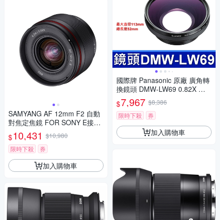
國際牌 Panasonic 原廠 廣角轉
換鏡頭 DMW-LW69 0.82X 相
機 DMC-LC1
7,967
$8,386
$
SAMYANG AF 12mm F2 自動
限時下殺
券
對焦定焦鏡 FOR SONY E接環
(公司貨)
加入購物車
10,431
$10,980
$
限時下殺
券
加入購物車