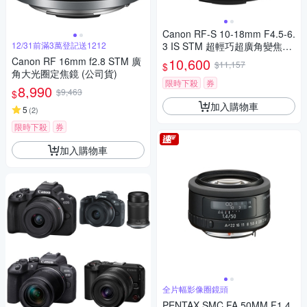
Canon RF-S 10-18mm F4.5-6.
12/31前滿3萬登記送1212
3 IS STM 超輕巧超廣角變焦鏡
頭 公司貨
Canon RF 16mm f2.8 STM 廣
10,600
$11,157
$
角大光圈定焦鏡 (公司貨)
限時下殺
券
8,990
$9,463
$
加入購物車
5
(
2
)
限時下殺
券
加入購物車
全片幅影像圈鏡頭
PENTAX SMC FA 50MM F1.4