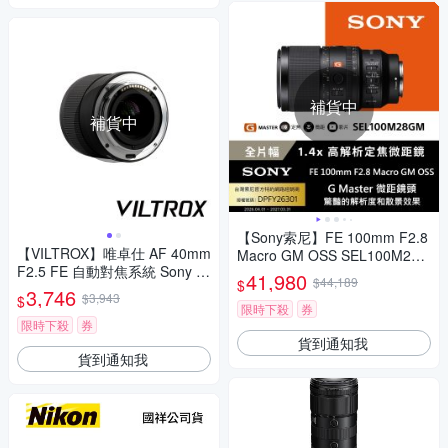
補貨中
補貨中
【Sony索尼】FE 100mm F2.8
【VILTROX】唯卓仕 AF 40mm
Macro GM OSS SEL100M28G
F2.5 FE 自動對焦系統 Sony E
M G Master 高解析定焦微距鏡
41,980
$44,189
$
接環 公司貨
(公司貨 保固24個月)
3,746
$3,943
$
限時下殺
券
限時下殺
券
貨到通知我
貨到通知我