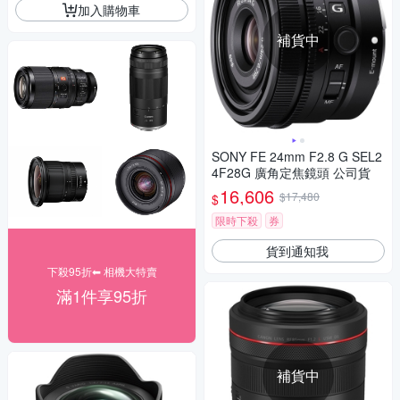
加入購物車
補貨中
SONY FE 24mm F2.8 G SEL2
4F28G 廣角定焦鏡頭 公司貨
16,606
$17,480
$
限時下殺
券
貨到通知我
下殺95折⬅︎ 相機大特賣
滿1件享95折
補貨中