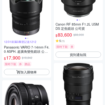
Canon RF 85mm F1.2L USM
DS 定焦鏡頭 公司貨
83,600
$88,000
$
5
(
1
)
12/31前滿3萬登記送1212
限時下殺
券
Panasonic VARIO 7-14mm F4.
0 ASPH. 超廣角變焦鏡頭 公司
貨到通知我
貨
17,900
$18,842
$
限時下殺
券
贈品
加入購物車