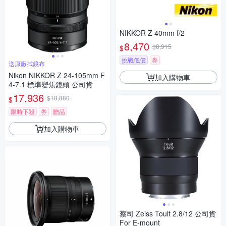
NIKKOR Z 40mm f/2
8,470
$8,915
$
挑戰低價
券
送原廠拭鏡布
Nikon NIKKOR Z 24-105mm F
加入購物車
4-7.1 標準變焦鏡頭 公司貨
17,936
$18,880
$
限時下殺
券
贈品
加入購物車
蔡司 Zeiss Touit 2.8/12 公司貨
For E-mount