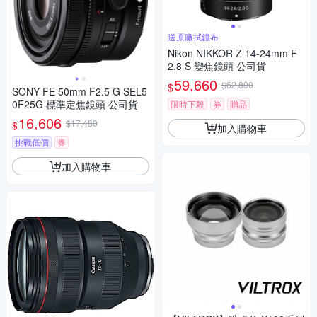
送原廠拭鏡布
Nikon NIKKOR Z 14-24mm F
2.8 S 變焦鏡頭 公司貨
59,660
$62,800
$
SONY FE 50mm F2.5 G SEL5
0F25G 標準定焦鏡頭 公司貨
限時下殺
券
贈品
16,606
$17,480
$
加入購物車
挑戰低價
券
加入購物車