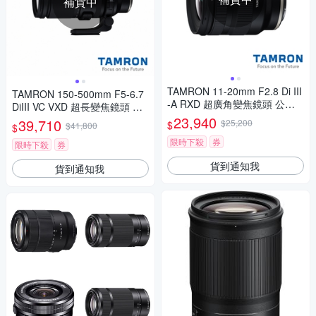
補貨中
TAMRON 11-20mm F2.8 Di III
TAMRON 150-500mm F5-6.7
-A RXD 超廣角變焦鏡頭 公司
DiIII VC VXD 超長變焦鏡頭 公
貨 FUJIFILM X 接環 (B060)
司貨 FUJIFILM X 接環 (A057)
23,940
39,710
$25,200
$
$41,800
$
限時下殺
券
限時下殺
券
貨到通知我
貨到通知我