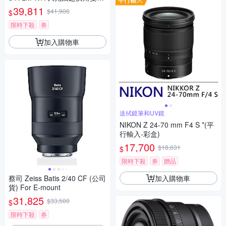
鏡頭 平行輸入
39,811
$41,906
$
限時下殺
券
加入購物車
送拭鏡筆和UV鏡
NIKON Z 24-70 mm F4 S *(平
行輸入-彩盒)
17,700
$18,631
$
限時下殺
券
贈品
加入購物車
蔡司 Zeiss Batis 2/40 CF (公司
貨) For E-mount
31,825
$33,500
$
限時下殺
券