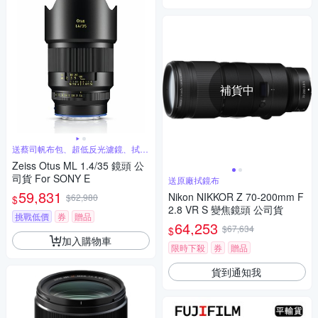
補貨中
送蔡司帆布包、超低反光濾鏡、拭鏡
筆
Zeiss Otus ML 1.4/35 鏡頭 公
司貨 For SONY E
送原廠拭鏡布
59,831
Nikon NIKKOR Z 70-200mm F
$62,980
$
2.8 VR S 變焦鏡頭 公司貨
挑戰低價
券
贈品
64,253
$67,634
$
加入購物車
限時下殺
券
贈品
貨到通知我