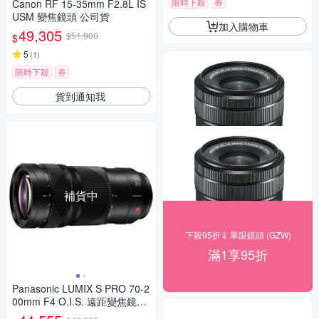
限時下殺
券
Canon RF 15-35mm F2.8L IS
USM 變焦鏡頭 公司貨
加入購物車
49,305
$51,900
$
5
(
1
)
限時下殺
券
貨到通知我
補貨中
下殺95折⇓ 單眼鏡頭 (GZW)
滿1享95折
Panasonic LUMIX S PRO 70-2
00mm F4 O.I.S. 遠距變焦鏡頭
公司貨 S-R70200