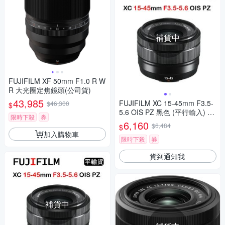
補貨中
FUJIFILM XF 50mm F1.0 R W
R 大光圈定焦鏡頭(公司貨)
43,985
FUJIFILM XC 15-45mm F3.5-
$46,300
$
5.6 OIS PZ 黑色 (平行輸入) 白
限時下殺
券
盒 送 UV保護鏡+吹球清潔組
6,160
$6,484
$
加入購物車
限時下殺
券
貨到通知我
補貨中