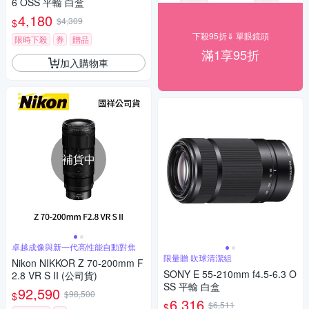
6 OSS 平輸 白盒
4,180
$4,309
$
下殺95折⇓ 單眼鏡頭
限時下殺
券
贈品
滿1享95折
加入購物車
補貨中
卓越成像與新一代高性能自動對焦
限量贈 吹球清潔組
Nikon NIKKOR Z 70-200mm F
SONY E 55-210mm f4.5-6.3 O
2.8 VR S II (公司貨)
SS 平輸 白盒
92,590
$98,500
$
6,316
$6,511
$