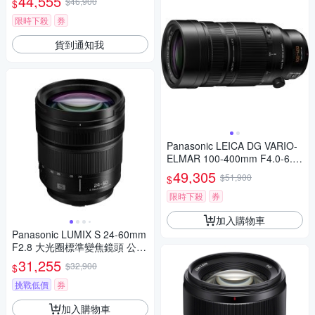
44,555
$46,900
$
限時下殺
券
貨到通知我
Panasonic LEICA DG VARIO-
ELMAR 100-400mm F4.0-6.3
II ASPH.POWER O.I.S. 超長焦
49,305
$51,900
$
變焦鏡頭 公司貨 H-RSA10040
0G
限時下殺
券
加入購物車
Panasonic LUMIX S 24-60mm
F2.8 大光圈標準變焦鏡頭 公司
貨 S-E2460GC
31,255
$32,900
$
挑戰低價
券
加入購物車