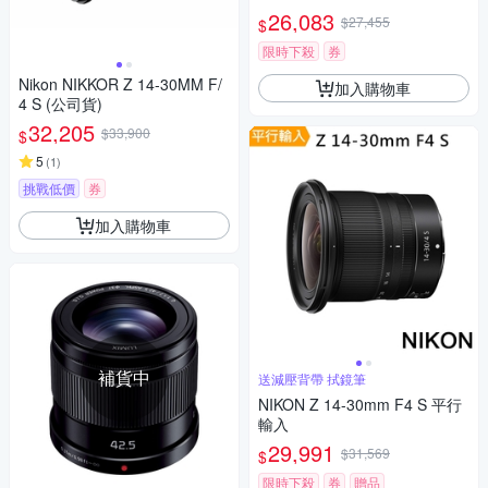
26,083
$27,455
$
限時下殺
券
Nikon NIKKOR Z 14-30MM F/
加入購物車
4 S (公司貨)
32,205
$33,900
$
5
(
1
)
挑戰低價
券
加入購物車
補貨中
送減壓背帶 拭鏡筆
NIKON Z 14-30mm F4 S 平行
輸入
29,991
$31,569
$
限時下殺
券
贈品