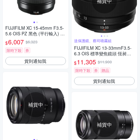
補貨中
FUJIFILM XC 15-45mm F3.5-
5.6 OIS PZ 黑色 (平行輸入) 白
盒
6,007
送保護鏡、蔡司噴霧組
$6,323
$
FUJIFILM XC 13-33mmF3.5-
限時下殺
券
6.3 OIS 標準變焦鏡頭 恆昶公
司貨
11,305
貨到通知我
$11,900
$
限時下殺
券
贈品
貨到通知我
補貨中
補貨中