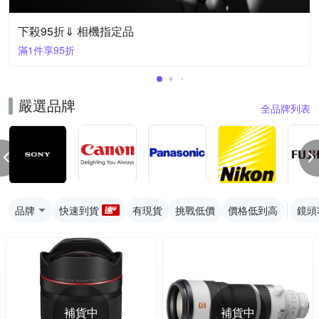
下殺95折⇓ 相機指定品
滿1件享95折
嚴選品牌
全品牌列表
品牌
快速到貨
有現貨
挑戰低價
價格低到高
鏡頭
補貨中
補貨中