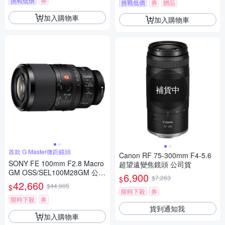
挑戰低價
券
挑戰低價
券
贈品
加入購物車
加入購物車
補貨中
首款 G Master微距鏡頭
Canon RF 75-300mm F4-5.6
SONY FE 100mm F2.8 Macro
超望遠變焦鏡頭 公司貨
GM OSS/SEL100M28GM 公司
6,900
$7,263
$
貨
42,660
$44,905
$
限時下殺
券
限時下殺
券
貨到通知我
加入購物車