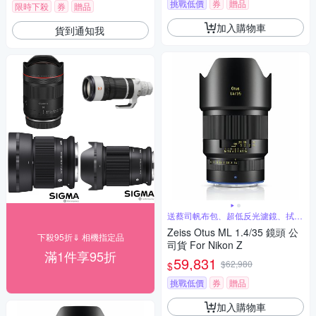
挑戰低價
券
贈品
限時下殺
券
贈品
加入購物車
貨到通知我
送蔡司帆布包、超低反光濾鏡、拭鏡
筆
Zeiss Otus ML 1.4/35 鏡頭 公
下殺95折⇓ 相機指定品
司貨 For Nikon Z
滿1件享95折
59,831
$62,980
$
挑戰低價
券
贈品
加入購物車