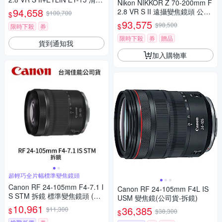
Nikon NIKKOR Z 70-200mm F
套裝+SunLight CT-3030 麂皮
94,658
2.8 VR S II 遠攝變焦鏡頭 公司
$100,700
$
布+SunLight CL-50 LN (公司
貨
93,575
$98,500
$
貨)
限時下殺
券
限時下殺
券
贈品
貨到通知我
加入購物車
超輕巧全片幅標準變焦鏡頭
Canon RF 24-105mm F4-7.1 I
Canon RF 24-105mm F4L IS
S STM 拆鏡 標準變焦鏡頭 (公
USM 變焦鏡(公司貨-拆鏡)
司貨)
10,961
36,385
$11,300
$
$38,300
$