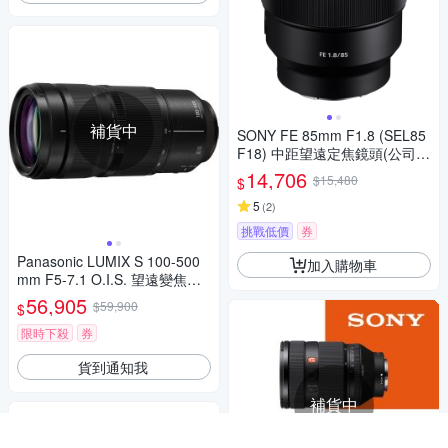
補貨中
SONY FE 85mm F1.8 (SEL85
F18) 中距望遠定焦鏡頭(公司
貨)
14,706
$15,480
$
5
(
2
)
挑戰低價
券
Panasonic LUMIX S 100-500
加入購物車
mm F5-7.1 O.I.S. 望遠變焦鏡
頭 公司貨 S-R100500
56,905
$59,900
$
限時下殺
券
貨到通知我
補貨中