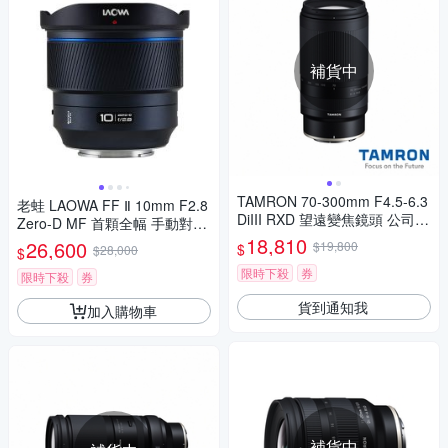
補貨中
TAMRON 70-300mm F4.5-6.3
老蛙 LAOWA FF Ⅱ 10mm F2.8
DiIII RXD 望遠變焦鏡頭 公司貨
Zero-D MF 首顆全幅 手動對焦
Nikon Z 接環 (A047)
超廣角鏡頭 公司貨
18,810
26,600
$19,800
$
$28,000
$
限時下殺
券
限時下殺
券
貨到通知我
加入購物車
補貨中