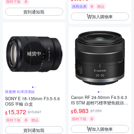
限時下殺
券
挑戰低價
券
贈品
貨到通知我
加入購物車
補貨中
限量贈 吹球清潔組
Canon RF 24-50mm F4.5-6.3
SONY E 18-135mm F3.5-5.6
IS STM 超輕巧標準變焦鏡頭
OSS 平輸 白盒
公司貨-拆鏡
6,983
15,372
$7,350
$
$15,847
$
限時下殺
券
限時下殺
券
贈品
加入購物車
貨到通知我