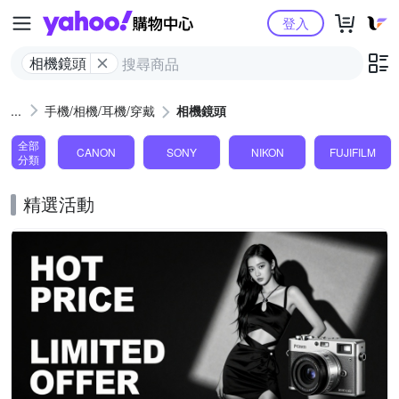
Yahoo購物中心
登入
相機鏡頭
手機/相機/耳機/穿戴
相機鏡頭
全部
CANON
SONY
NIKON
FUJIFILM
分類
精選活動