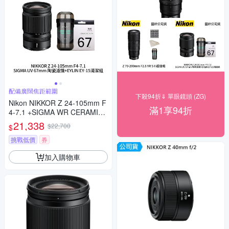
配備廣闊焦距範圍
下殺94折⇓ 單眼鏡頭 (ZG)
Nikon NIKKOR Z 24-105mm F
滿1享94折
4-7.1 +SIGMA WR CERAMIC
UV 67mm 陶瓷濾鏡 + EYLIN E
21,338
$22,700
$
Y-15 清潔組 (公司貨)
挑戰低價
券
加入購物車