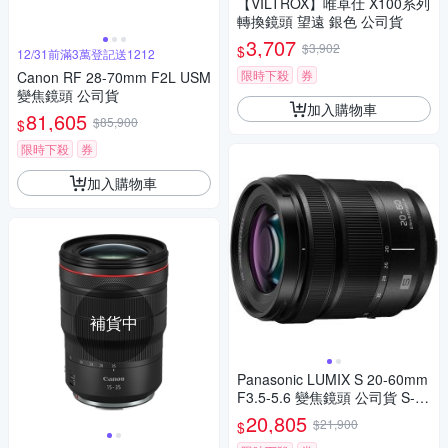
【VILTROX】唯卓仕 X100系列
轉換鏡頭 望遠 銀色 公司貨
3,707
$3,902
$
12/31前滿3萬登記送1212
限時下殺
券
Canon RF 28-70mm F2L USM
變焦鏡頭 公司貨
加入購物車
81,605
$85,900
$
限時下殺
券
加入購物車
補貨中
Panasonic LUMIX S 20-60mm
F3.5-5.6 變焦鏡頭 公司貨 S-R
2060
20,805
$21,900
$