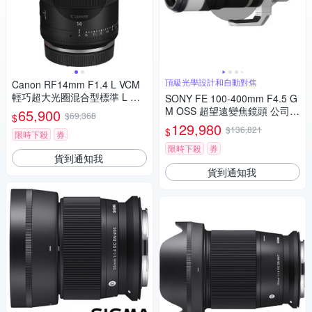
頂級光學設計和自動對焦
Canon RF14mm F1.4 L VCM
輕巧超大光圈混合型標準 L 鏡
SONY FE 100-400mm F4.5 G
頭(公司貨)
M OSS 超望遠變焦鏡頭 公司貨
65,900
$69,368
$
SEL100400MC
129,980
$136,821
$
限時下殺
券
限時下殺
券
貨到通知我
貨到通知我