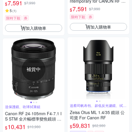
圈定焦鏡頭 人像鏡 APS-C 無反
ntemporary for CANON RF 接
7,591
$7,990
$
微單眼專用鏡頭
環 (公司貨) 標準大光圈定焦鏡
7,591
$7,990
$
5
(
1
)
人像鏡 APS-C 無反微單眼專用
鏡頭
限時下殺
券
限時下殺
券
加入購物車
加入購物車
補貨中
送蔡司帆布包、超低反光濾鏡、拭鏡
送保護鏡、吹球拭筆組
筆
Zeiss Otus ML 1.4/35 鏡頭 公
Canon RF 24-105mm F4-7.1 I
司貨 For Canon RF
S STM 全片幅標準變焦鏡頭 公
司貨-拆鏡白盒
59,831
10,431
$62,980
$
$10,980
$