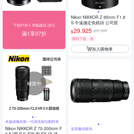
Nikon NIKKOR Z 85mm F1.8
S 中遠攝定焦鏡頭 公司貨
下殺97折⇓ 單眼鏡頭 (DC)
29,925
$31,500
$
滿1享97折
限時下殺
券
加入購物車
補貨中
卓越成像與新一代高性能自動對焦
Nikon NIKKOR Z 70-200mm F
送原廠拭鏡布
2.8 VR S II+EYLIN EY-15 清潔