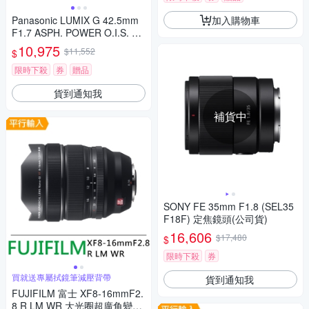
加入購物車
Panasonic LUMIX G 42.5mm
F1.7 ASPH. POWER O.I.S. 大
光圈 定焦鏡頭 公司貨
10,975
$11,552
$
限時下殺
券
贈品
貨到通知我
補貨中
SONY FE 35mm F1.8 (SEL35
F18F) 定焦鏡頭(公司貨)
16,606
$17,480
$
限時下殺
券
買就送專屬拭鏡筆減壓背帶
貨到通知我
FUJIFILM 富士 XF8-16mmF2.
8 R LM WR 大光圈超廣角變焦