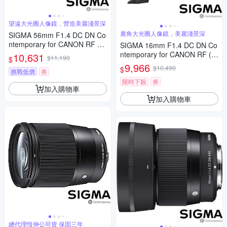
望遠大光圈人像鏡，營造美麗淺景深
廣角大光圈人像鏡，美麗淺景深
SIGMA 56mm F1.4 DC DN Co
ntemporary for CANON RF 接
SIGMA 16mm F1.4 DC DN Co
環 (公司貨) 望遠大光圈定焦鏡
ntemporary for CANON RF (公
10,631
$11,190
$
人像鏡 APS-C 無反微單眼專用
司貨) 廣角大光圈定焦鏡 人像
9,966
$10,490
$
鏡頭
挑戰低價
券
鏡 APS-C 無反微單眼專用鏡頭
限時下殺
券
加入購物車
加入購物車
總代理恆伸公司貨 保固三年