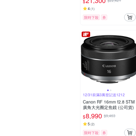
21,300
$22,421
$
4
(
1
)
限時下殺
券
12/31前滿3萬登記送1212
Canon RF 16mm f2.8 STM
廣角大光圈定焦鏡 (公司貨)
8,990
$9,463
$
5
(
2
)
限時下殺
券