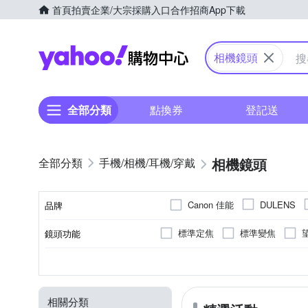
首頁
拍賣
企業/大宗採購入口
合作招商
App下載
Yahoo購物中心
相機鏡頭
全部分類
點換券
登記送
相機鏡頭
手機/相機/耳機/穿戴
Canon 佳能
DULENS
品牌
S
PENTAX
Sigma
標準定焦
標準變焦
鏡頭功能
品牌名稱
望遠定焦
微距鏡頭
恆定光圈
公司貨
平行輸入
非
無
SONY E-Mount
9
7
11
Canon RF
適用於
光圈葉片數
恆定光圈
來源
轉接鏡
OLYMPUS
PL
PENT
相關分類