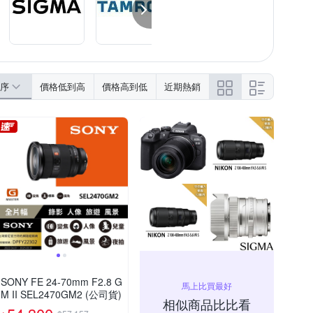
序
價格低到高
價格高到低
近期熱銷
SONY FE 24-70mm F2.8 G
馬上比買最好
M II SEL2470GM2 (公司貨)
相似商品比比看