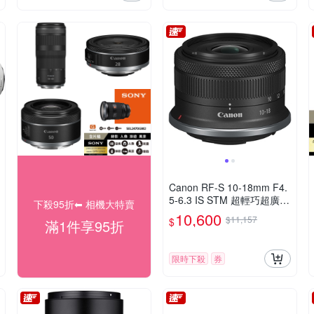
Canon RF-S 10-18mm F4.
5-6.3 IS STM 超輕巧超廣角
下殺95折⬅︎ 相機大特賣
變焦鏡頭 公司貨
10,600
$11,157
$
滿1件享95折
限時下殺
券