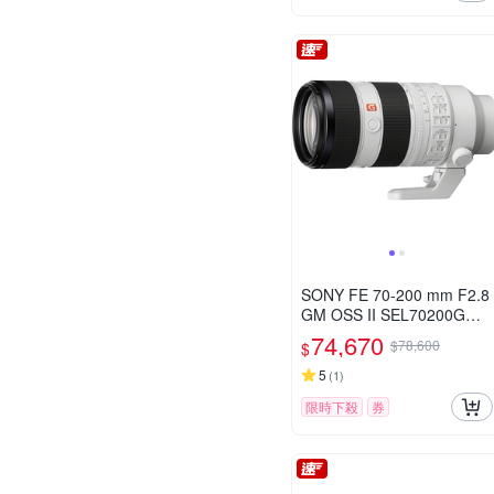
SONY FE 70-200 mm F2.8
GM OSS II SEL70200GM2
(公司貨)
74,670
$78,600
$
5
(
1
)
限時下殺
券