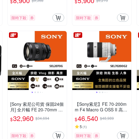
8,900
5,900
$9,368
$6,210
$
$
限時下殺
券
限時下殺
券
[Sony 索尼公司貨 保固24個
【Sony索尼】FE 70-200m
月] 全片幅 FE 20-70mm F4
m F4 Macro G OSS II 高性
G 超廣角標準變焦鏡頭 SEL
能 G 系列望遠變焦鏡頭 SE
32,960
46,540
$34,694
$48,989
$
$
2070G
L70200G2 (公司貨 保固24
個月)
5
(
1
)
限時下殺
券
限時下殺
券