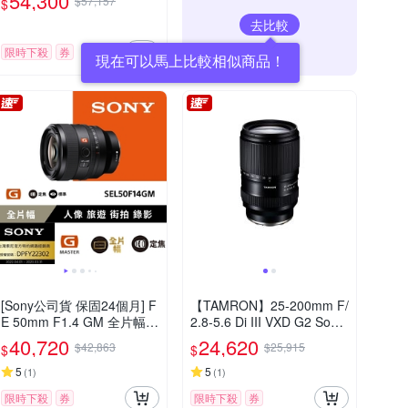
54,300
$57,157
$
去比較
限時下殺
券
現在可以馬上比較相似商品！
[Sony公司貨 保固24個月] F
【TAMRON】25-200mm F/
E 50mm F1.4 GM 全片幅標
2.8-5.6 Di III VXD G2 Sony
準定焦鏡頭 SEL50F14GM
E 接環 (A075) 公司貨
40,720
24,620
$42,863
$25,915
$
$
5
5
(
1
)
(
1
)
限時下殺
券
限時下殺
券