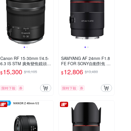
Canon RF 15-30mm f/4.5-
SAMYANG AF 24mm F1.8
6.3 IS STM 廣角變焦鏡頭
FE FOR SONY自動對焦 廣
公司貨
角定焦鏡頭 (公司貨)
15,300
12,806
$16,105
$13,480
$
$
限時下殺
券
限時下殺
券