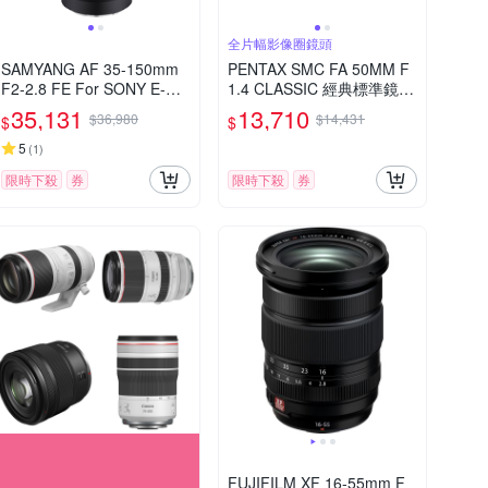
全片幅影像圈鏡頭
SAMYANG AF 35-150mm
PENTAX SMC FA 50MM F
F2-2.8 FE For SONY E-Mo
1.4 CLASSIC 經典標準鏡頭
unt 自動對焦鏡頭 公司貨
(公司貨)
35,131
13,710
$36,980
$14,431
$
$
5
(
1
)
限時下殺
券
限時下殺
券
FUJIFILM XF 16-55mm F