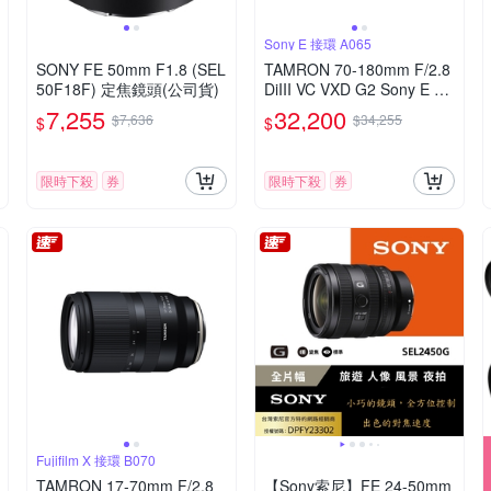
Sony E 接環 A065
SONY FE 50mm F1.8 (SEL
TAMRON 70-180mm F/2.8
50F18F) 定焦鏡頭(公司貨)
DiIII VC VXD G2 Sony E 接
環 (A065)(平行輸入)
7,255
32,200
$7,636
$34,255
$
$
限時下殺
券
限時下殺
券
Fujifilm X 接環 B070
TAMRON 17-70mm F/2.8
【Sony索尼】FE 24-50mm