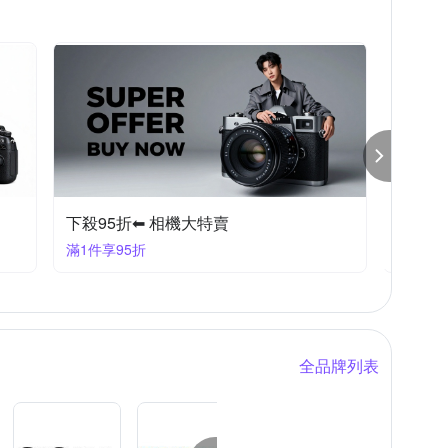
下殺95折⬅︎ 相機大特賣
下殺97
滿1件享95折
滿1享9
全品牌列表