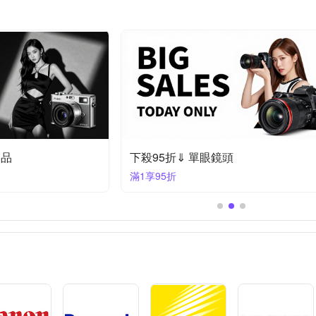
定品
下殺95折⇓ 單眼鏡頭
滿1享95折