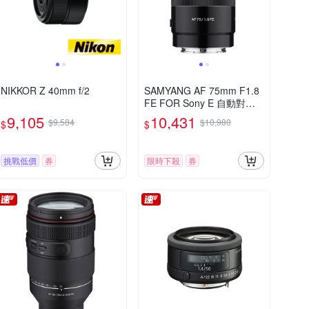
NIKKOR Z 40mm f/2
SAMYANG AF 75mm F1.8
FE FOR Sony E 自動對焦
(公司貨)
9,105
10,431
$9,584
$10,980
$
$
挑戰低價
券
限時下殺
券