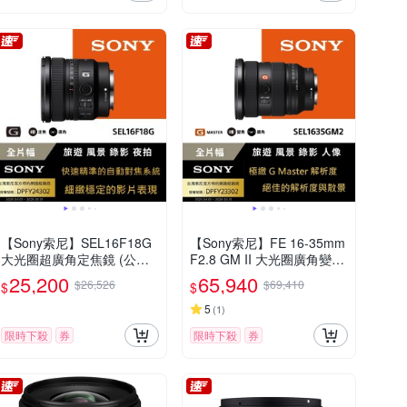
【Sony索尼】SEL16F18G
【Sony索尼】FE 16-35mm
大光圈超廣角定焦鏡 (公司
F2.8 GM II 大光圈廣角變焦
貨 保固24個月)
鏡 SEL1635GM2 (公司貨
25,200
65,940
$26,526
$69,410
$
$
保固 24個月)
5
(
1
)
限時下殺
券
限時下殺
券