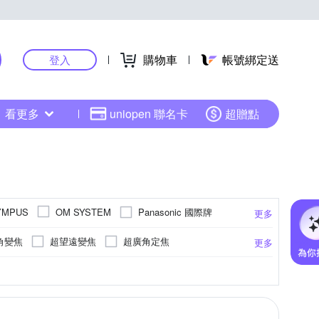
購物車
帳號綁定送
登入
看更多
uniopen 聯名卡
超贈點
Panasonic 國際牌
YMPUS
OM SYSTEM
更多
SS 蔡司
其他品牌
角變焦
超望遠變焦
超廣角定焦
更多
魚眼
轉接環
超廣角望遠
Canon單眼
Nikon單眼
L
SIGMA
更多