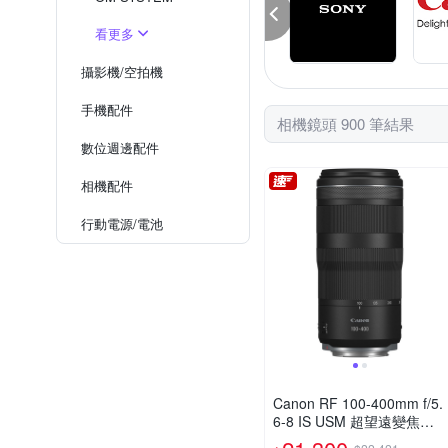
看更多
攝影機/空拍機
手機配件
相機鏡頭 900 筆結果
數位週邊配件
相機配件
行動電源/電池
Canon RF 100-400mm f/5.
6-8 IS USM 超望遠變焦鏡
頭 (公司貨)