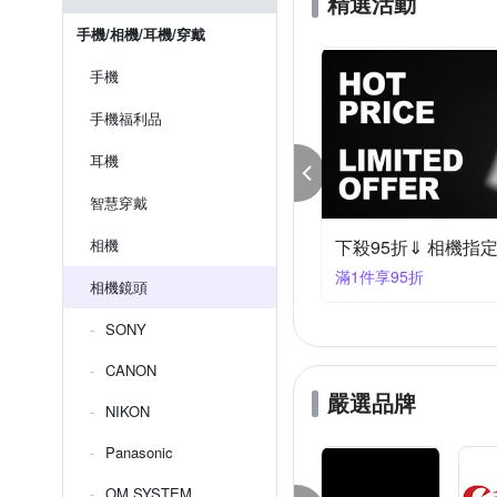
精選活動
手機/相機/耳機/穿戴
手機
手機福利品
耳機
智慧穿戴
MRON鏡頭下殺94折(平輸)
相機
下殺95折⇓ 相機指
件享94折
滿1件享95折
相機鏡頭
SONY
CANON
嚴選品牌
NIKON
Panasonic
OM SYSTEM