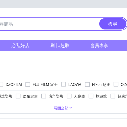
搜尋
必逛好店
刷卡/超取
會員專享
FUJIFILM 富士
Nikon 尼康
DZOFILM
LAOWA
OL
ONY 索尼
ZEI
SAMYANG
Sirui
Tamron
Tokina
望遠變焦
廣角定焦
廣角變焦
人像鏡
旅遊鏡
超廣
中望遠定焦
超望遠定焦
廣角望遠
電影鏡頭
增倍/增距鏡
Nikon-Z系列
FUJIFILM 富士
-Mount
8
14
16
12
13
10
6
Panasonic
5
15
Leica 
展開全部
其他
AX
Canon M-Mount
Leica M
SONY A-Mount