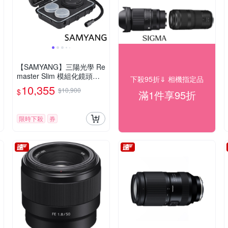
【SAMYANG】三陽光學 Re
master Slim 模組化鏡頭套
下殺95折⇓ 相機指定品
組 公司貨
10,355
$10,900
$
滿1件享95折
限時下殺
券