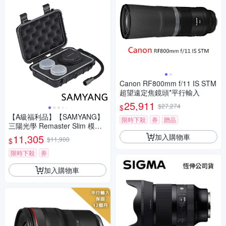
Canon RF800mm f/11 IS STM
超望遠定焦鏡頭*平行輸入
25,911
$27,274
$
【A級福利品】【SAMYANG】
限時下殺
券
贈品
三陽光學 Remaster Slim 模組
化鏡頭套組 公司貨
加入購物車
11,305
$11,900
$
限時下殺
券
加入購物車