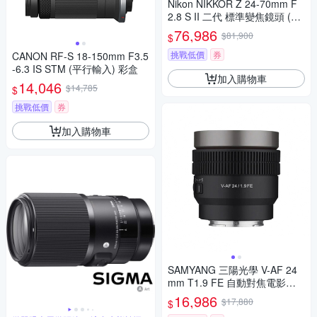
Nikon NIKKOR Z 24-70mm F
2.8 S II 二代 標準變焦鏡頭 (公
司貨)
76,986
$81,900
$
挑戰低價
券
CANON RF-S 18-150mm F3.5
-6.3 IS STM (平行輸入) 彩盒
加入購物車
14,046
$14,785
$
挑戰低價
券
加入購物車
SAMYANG 三陽光學 V-AF 24
mm T1.9 FE 自動對焦電影鏡 S
ony FE 公司貨
16,986
$17,880
$