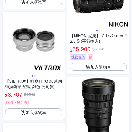
加入購物車
【NIKON 尼康】 Z 14-24mm F
2.8 S (平行輸入)
55,900
$58,842
$
挑戰低價
券
加入購物車
【VILTROX】唯卓仕 X100系列
轉換鏡頭 望遠 銀色 公司貨
3,707
$3,902
$
限時下殺
券
加入購物車