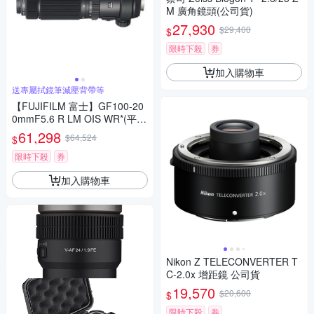
M 廣角鏡頭(公司貨)
27,930
$29,400
$
限時下殺
券
加入購物車
送專屬拭鏡筆減壓背帶等
【FUJIFILM 富士】GF100-20
0mmF5.6 R LM OIS WR*(平行
輸入)
61,298
$64,524
$
限時下殺
券
加入購物車
Nikon Z TELECONVERTER T
C-2.0x 增距鏡 公司貨
19,570
$20,600
$
限時下殺
券