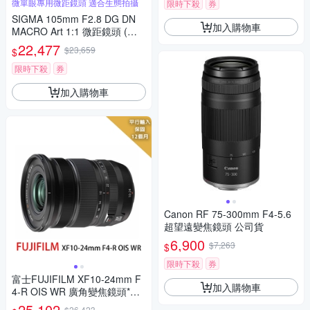
微單眼專用微距鏡頭 適合生態拍攝
限時下殺
券
SIGMA 105mm F2.8 DG DN
加入購物車
MACRO Art 1:1 微距鏡頭 (公
司貨) 望遠定焦鏡頭 全片幅無
22,477
$23,659
$
反微單眼鏡頭
限時下殺
券
加入購物車
Canon RF 75-300mm F4-5.6
超望遠變焦鏡頭 公司貨
6,900
$7,263
$
限時下殺
券
富士FUJIFILM XF10-24mm F
加入購物車
4-R OIS WR 廣角變焦鏡頭*平
行輸入
25,102
$26,423