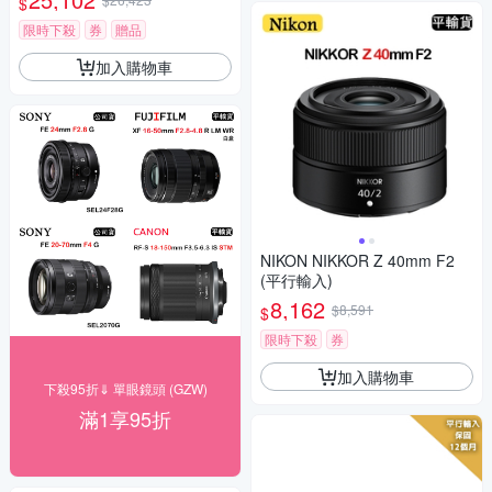
$
限時下殺
券
贈品
加入購物車
NIKON NIKKOR Z 40mm F2
(平行輸入)
8,162
$8,591
$
限時下殺
券
加入購物車
下殺95折⇓ 單眼鏡頭 (GZW)
滿1享95折