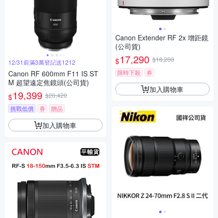
Canon Extender RF 2x 增距鏡
(公司貨)
17,290
$18,200
$
12/31前滿3萬登記送1212
限時下殺
券
Canon RF 600mm F11 IS ST
M 超望遠定焦鏡頭(公司貨)
加入購物車
19,399
$20,420
$
挑戰低價
券
贈品
加入購物車