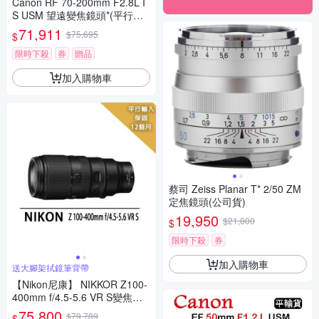
Canon RF 70-200mm F2.8L I
S USM 望遠變焦鏡頭*(平行輸
入)
71,911
$75,695
$
限時下殺
券
贈品
加入購物車
蔡司 Zeiss Planar T* 2/50 ZM
定焦鏡頭(公司貨)
19,950
$21,000
$
限時下殺
券
加入購物車
送大腳架拭鏡筆背帶
【Nikon尼康】 NIKKOR Z100-
400mm f/4.5-5.6 VR S變焦鏡*
(平行輸入)
75,800
$79,789
$