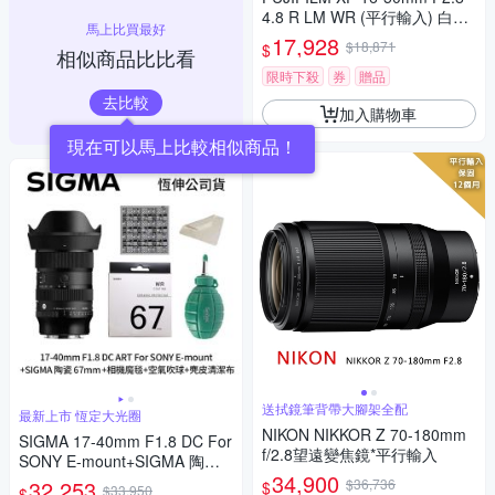
4.8 R LM WR (平行輸入) 白盒
馬上比買最好
送UV保護鏡+吹球清潔組
17,928
$18,871
$
相似商品比比看
限時下殺
券
贈品
去比較
加入購物車
現在可以馬上比較相似商品！
送拭鏡筆背帶大腳架全配
最新上市 恆定大光圈
NIKON NIKKOR Z 70-180mm
SIGMA 17-40mm F1.8 DC For
f/2.8望遠變焦鏡*平行輸入
SONY E-mount+SIGMA 陶瓷 6
34,900
7mm保護鏡+相機魔毯+BW-13
32,253
$36,736
$
$33,950
$