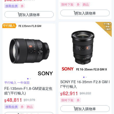
0吹球+3030麂皮清潔布 (公司
限時下殺
券
贈品
貨)
挑戰低價
券
加入購物車
加入購物車
SONY FE 16-35mm F2.8 GM I
平行輸入 一年保固
I*平行輸入
FE-135mm-F1.8-GM望遠定焦
62,911
鏡*(平行輸入)
$66,222
$
48,811
$51,379
限時下殺
券
$
挑戰低價
券
贈品
加入購物車