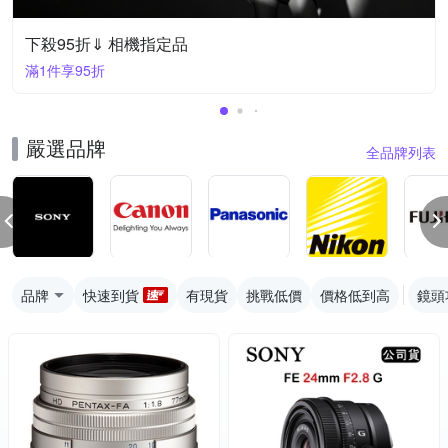
下殺95折⇓ 相機指定品
滿1件享95折
嚴選品牌
全品牌列表
品牌
快速到貨
有現貨
挑戰低價
價格低到高
鏡頭