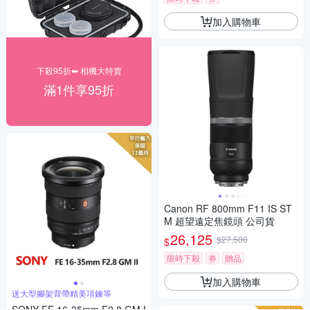
加入購物車
下殺95折⬅︎ 相機大特賣
滿1件享95折
Canon RF 800mm F11 IS ST
M 超望遠定焦鏡頭 公司貨
26,125
$27,500
$
限時下殺
券
贈品
加入購物車
送大型腳架背帶精美項鍊等
SONY FE 16-35mm F2.8 GM I