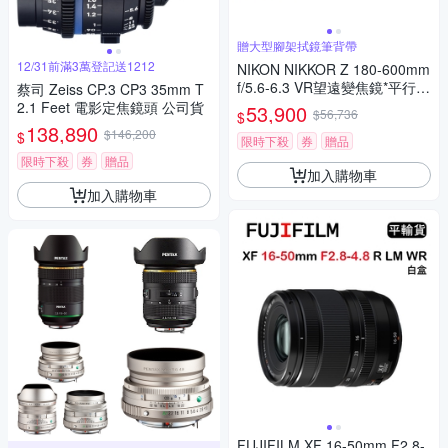
贈大型腳架拭鏡筆背帶
12/31前滿3萬登記送1212
NIKON NIKKOR Z 180-600mm
f/5.6-6.3 VR望遠變焦鏡*平行輸
蔡司 Zeiss CP.3 CP3 35mm T
入
2.1 Feet 電影定焦鏡頭 公司貨
53,900
$56,736
$
138,890
$146,200
$
限時下殺
券
贈品
限時下殺
券
贈品
加入購物車
加入購物車
FUJIFILM XF 16-50mm F2.8-