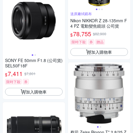
送原廠拭鏡布
Nikon NIKKOR Z 28-135mm F
4 PZ 電動變焦鏡頭 公司貨
78,755
$82,900
$
限時下殺
券
贈品
加入購物車
SONY FE 50mm F1.8 (公司貨)
SEL50F18F
7,411
$7,801
$
限時下殺
券
加入購物車
蔡司 Zeiss Biogon T* 2.8/25 Z