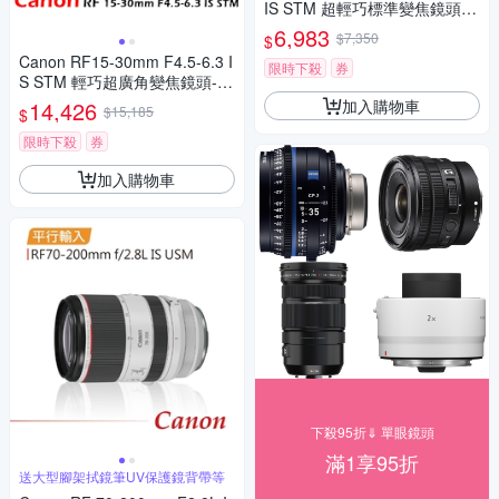
IS STM 超輕巧標準變焦鏡頭
公司貨-拆鏡
6,983
$7,350
$
Canon RF15-30mm F4.5-6.3 I
限時下殺
券
S STM 輕巧超廣角變焦鏡頭-平
行輸入
加入購物車
14,426
$15,185
$
限時下殺
券
加入購物車
下殺95折⇓ 單眼鏡頭
滿1享95折
送大型腳架拭鏡筆UV保護鏡背帶等