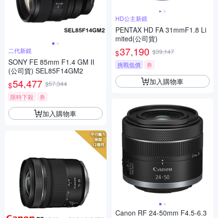
HD公主新鏡
PENTAX HD FA 31mmF1.8 Li
mited(公司貨)
37,190
二代新鏡
$39,147
$
SONY FE 85mm F1.4 GM II
挑戰低價
券
(公司貨) SEL85F14GM2
加入購物車
54,477
$57,344
$
限時下殺
券
加入購物車
Canon RF 24-50mm F4.5-6.3