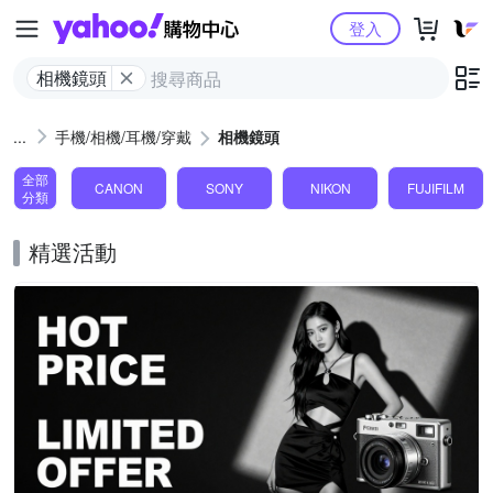
Yahoo購物中心
登入
相機鏡頭
手機/相機/耳機/穿戴
相機鏡頭
全部
CANON
SONY
NIKON
FUJIFILM
分類
精選活動