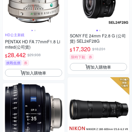
HD公主新鏡
SONY FE 24mm F2.8 G (公司
貨) SEL24F28G
PENTAX HD FA 77mmF1.8 Li
mited(公司貨)
17,320
$18,231
$
28,442
$29,938
$
限時下殺
券
挑戰低價
券
加入購物車
加入購物車