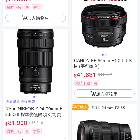
限時下殺
券
贈品
加入購物車
CANON EF 50mm F1.2 L US
M (平行輸入)
41,831
$44,032
$
限時下殺
券
加入購物車
送原廠金邊保護鏡
Nikon NIKKOR Z 24-70mm F
2.8 S II 標準變焦鏡頭 公司貨
81,900
$86,210
$
限時下殺
券
贈品