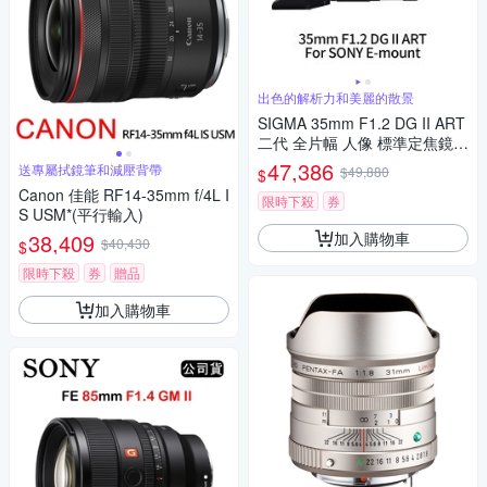
出色的解析力和美麗的散景
SIGMA 35mm F1.2 DG II ART
二代 全片幅 人像 標準定焦鏡頭
For SONY E-mount (公司貨)
47,386
送專屬拭鏡筆和減壓背帶
$49,880
$
Canon 佳能 RF14-35mm f/4L I
限時下殺
券
S USM*(平行輸入)
加入購物車
38,409
$40,430
$
限時下殺
券
贈品
加入購物車