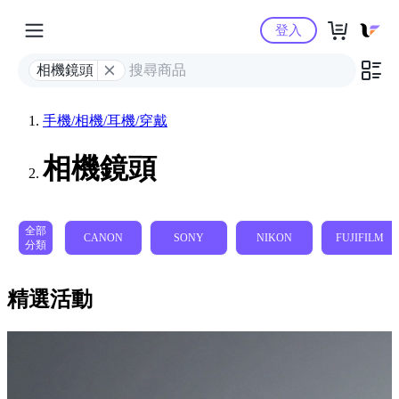
Yahoo購物中心
登入
相機鏡頭
手機/相機/耳機/穿戴
相機鏡頭
全部
CANON
SONY
NIKON
FUJIFILM
分類
精選活動