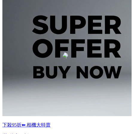
下殺95折⬅︎ 相機大特賣