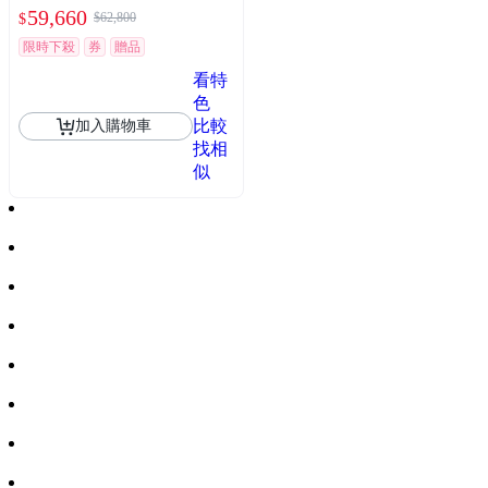
59,660
$62,800
$
限時下殺
券
贈品
看特
色
比較
加入購物車
找相
似