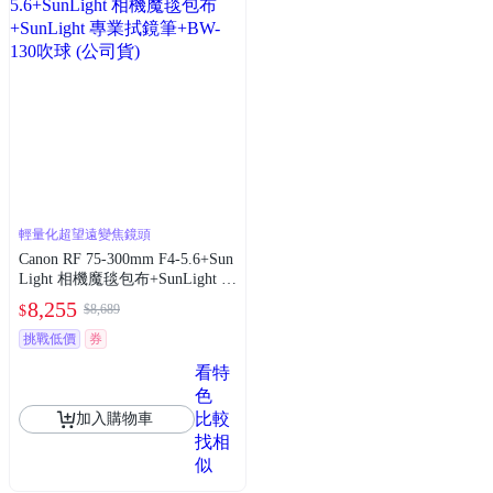
輕量化超望遠變焦鏡頭
Canon RF 75-300mm F4-5.6+Sun
Light 相機魔毯包布+SunLight 專
業拭鏡筆+BW-130吹球 (公司貨)
8,255
$8,689
$
挑戰低價
券
看特
色
比較
加入購物車
找相
似