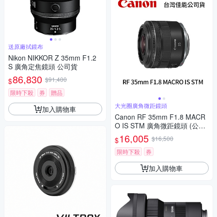
送原廠拭鏡布
Nikon NIKKOR Z 35mm F1.2
S 廣角定焦鏡頭 公司貨
86,830
$91,400
$
限時下殺
券
贈品
大光圈廣角微距鏡頭
加入購物車
Canon RF 35mm F1.8 MACR
O IS STM 廣角微距鏡頭 (公司
貨)
16,005
$16,500
$
限時下殺
券
加入購物車