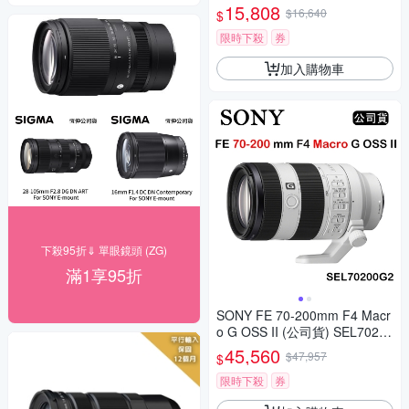
15,808
$16,640
$
限時下殺
券
加入購物車
下殺95折⇓ 單眼鏡頭 (ZG)
滿1享95折
SONY FE 70-200mm F4 Macr
o G OSS II (公司貨) SEL70200
G2
45,560
$47,957
$
限時下殺
券