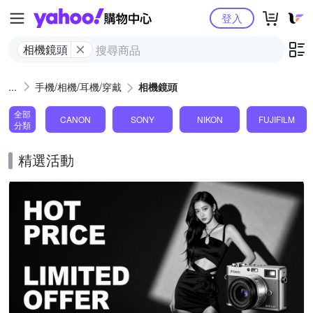
Yahoo購物中心
登入
相機鏡頭
手機/相機/耳機/穿戴
相機鏡頭
全部
CANON
SONY
NIKON
FUJIFILM
分類
精選活動