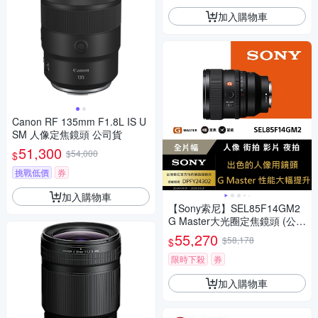
加入購物車
Canon RF 135mm F1.8L IS U
SM 人像定焦鏡頭 公司貨
51,300
$54,000
$
挑戰低價
券
加入購物車
【Sony索尼】SEL85F14GM2
G Master大光圈定焦鏡頭 (公司
貨 保固24個月)
55,270
$58,178
$
限時下殺
券
加入購物車