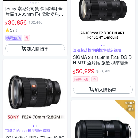
[Sony 索尼公司貨 保固2年] 全
片幅 16-35mm F4 電動變焦G
鏡頭 SELP1635G
30,856
$32,480
$
5
(
1
)
挑戰低價
券
加入購物車
遠遠超越標準的標準變焦鏡頭
SIGMA 28-105mm F2.8 DG D
N ART 全片幅 旅遊 標準變焦鏡
頭 For SONY E-mount (公司
50,929
$53,609
$
貨)
限時下殺
券
加入購物車
頂級G Master標準變焦鏡頭
SONY 索尼 FE24-70mm f2.8G