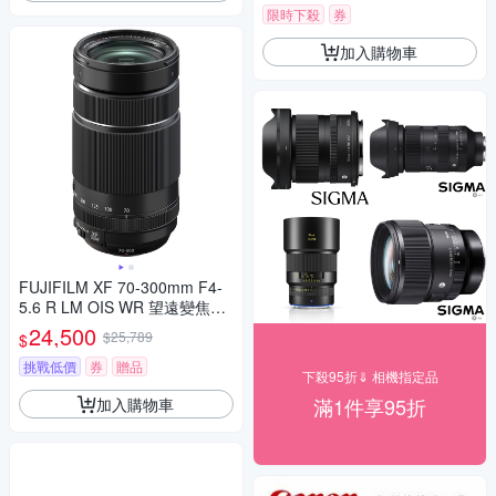
限時下殺
券
加入購物車
FUJIFILM XF 70-300mm F4-
5.6 R LM OIS WR 望遠變焦鏡
頭 公司貨
24,500
$25,789
$
挑戰低價
券
贈品
下殺95折⇓ 相機指定品
滿1件享95折
加入購物車