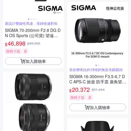
新設計雙線性馬達，安靜快速對焦
SIGMA 70-200mm F2.8 DG D
N OS Sports (公司貨) 望遠變
焦鏡頭 大三元 全片幅無反微單
46,898
$49,366
$
眼鏡頭
限時下殺
券
加入購物車
首款變焦比約19倍的無反光鏡鏡頭
SIGMA 16-300mm F3.5-6.7 D
C APS-C 旅遊 防手震 廣角望遠
鏡頭 For SONY E-mount (公司
20,372
$21,444
$
貨)
限時下殺
券
加入購物車