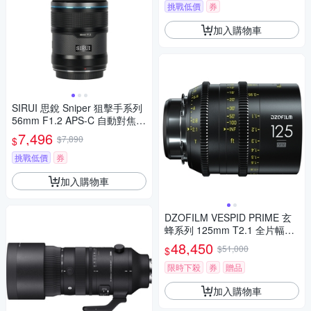
挑戰低價
券
加入購物車
SIRUI 思銳 Sniper 狙擊手系列
56mm F1.2 APS-C 自動對焦鏡
頭 佛提普拉斯公司貨兩年保固
7,496
$7,890
$
挑戰低價
券
加入購物車
DZOFILM VESPID PRIME 玄
蜂系列 125mm T2.1 全片幅定
焦專業電影鏡頭 PL-MOUNT
48,450
$51,000
$
限時下殺
券
贈品
加入購物車