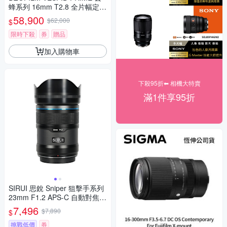
蜂系列 16mm T2.8 全片幅定焦
專業電影鏡頭 PL-MOUNT
58,900
$62,000
$
限時下殺
券
贈品
加入購物車
下殺95折⬅︎ 相機大特賣
滿1件享95折
SIRUI 思銳 Sniper 狙擊手系列
23mm F1.2 APS-C 自動對焦鏡
頭 佛提普拉斯公司貨兩年保固
7,496
$7,890
$
挑戰低價
券