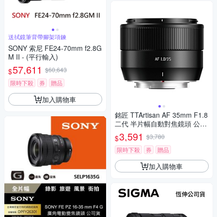
送拭鏡筆背帶腳架項鍊
SONY 索尼 FE24-70mm f2.8G
M II - (平行輸入)
57,611
$60,643
$
限時下殺
券
贈品
加入購物車
銘匠 TTArtisan AF 35mm F1.8
二代 半片幅自動對焦鏡頭 公司
貨 /黑色 For 富士 FUJIFILM
3,591
$3,780
$
限時下殺
券
贈品
加入購物車