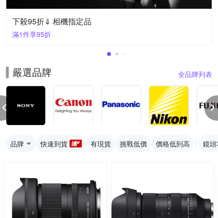
下殺95折⇓ 相機指定品
滿1件享95折
嚴選品牌
全品牌列表
品牌
快速到貨
有現貨
挑戰低價
價格低到高
鏡頭