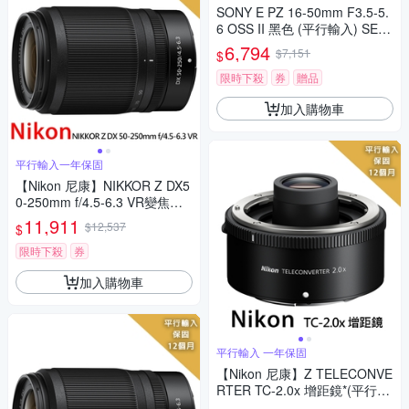
SONY E PZ 16-50mm F3.5-5.
6 OSS II 黑色 (平行輸入) SELP
16502 白盒 送UV保護鏡+吹球
6,794
$7,151
$
清潔組
限時下殺
券
贈品
加入購物車
平行輸入一年保固
【Nikon 尼康】NIKKOR Z DX5
0-250mm f/4.5-6.3 VR變焦鏡-
拆鏡*(平行輸入)
11,911
$12,537
$
限時下殺
券
加入購物車
平行輸入 一年保固
【Nikon 尼康】Z TELECONVE
RTER TC-2.0x 增距鏡*(平行輸
入)