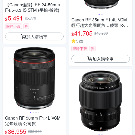
【Canon佳能】RF 24-50mm
F4.5-6.3 IS STM (平輸-拆鏡)
5,491
$5,779
$
Canon RF 35mm F1.4L VCM
輕巧超大光圈廣角 L 鏡頭 公司
限時下殺
券
貨
41,705
$43,900
$
加入購物車
5
(
2
)
限時下殺
券
加入購物車
Canon RF 50mm F1.4L VCM
定焦鏡頭 公司貨
36,955
$38,900
$