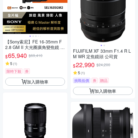
【Sony索尼】FE 16-35mm F
2.8 GM II 大光圈廣角變焦鏡 S
FUJIFILM XF 33mm F1.4 R L
EL1635GM2 (公司貨 保固 24
65,940
$69,410
$
M WR 定焦鏡頭 公司貨
個月)
22,990
5
(
1
)
$24,200
$
限時下殺
券
5
(
1
)
挑戰低價
券
贈品
加入購物車
加入購物車