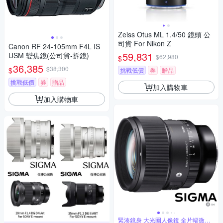
Zeiss Otus ML 1.4/50 鏡頭 公
司貨 For Nikon Z
Canon RF 24-105mm F4L IS
59,831
USM 變焦鏡(公司貨-拆鏡)
$62,980
$
36,385
$38,300
$
挑戰低價
券
贈品
挑戰低價
券
贈品
加入購物車
加入購物車
緊湊鏡身 大光圈人像鏡 全片幅微單