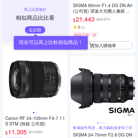
眼鏡頭
SIGMA 85mm F1.4 DG DN Art
馬上比買最好
(公司貨) 望遠大光圈人像鏡 全
相似商品比比看
片幅微單眼鏡頭
21,443
$22,571
$
5
(
1
)
去比較
限時下殺
券
現在可以馬上比較相似商品！
加入購物車
Canon RF 24-105mm F4-7.1 I
S STM (拆鏡 公司貨)
配備線性馬達，最大驅動速度快三倍
11,305
$11,900
$
SIGMA 24-70mm F2.8 DG DN