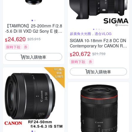
【TAMRON】25-200mm F/2.8
-5.6 Di III VXD G2 Sony E 接環
超廣角大光圈，適合VLOG
(A075) 公司貨
24,620
$25,915
$
SIGMA 10-18mm F2.8 DC DN
Contemporary for CANON RF
限時下殺
券
接環 (公司貨) 超廣角變焦鏡頭
20,672
$21,759
$
APS-C 無反微單眼鏡頭
加入購物車
限時下殺
券
加入購物車