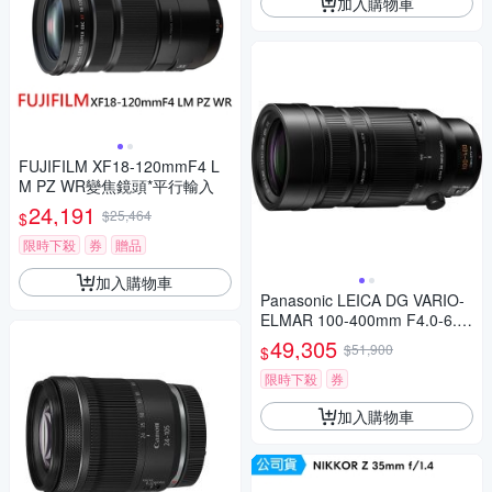
加入購物車
FUJIFILM XF18-120mmF4 L
M PZ WR變焦鏡頭*平行輸入
24,191
$25,464
$
限時下殺
券
贈品
加入購物車
Panasonic LEICA DG VARIO-
ELMAR 100-400mm F4.0-6.3
II ASPH.POWER O.I.S. 超長焦
49,305
$51,900
$
變焦鏡頭 公司貨 H-RSA10040
0G
限時下殺
券
加入購物車