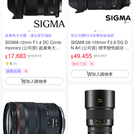
超廣角大光圈，適合星空攝影
恆定光圈F2.8高變焦旅遊鏡
SIGMA 12mm F1.4 DC Conte
SIGMA 28-105mm F2.8 DG D
mporary (公司貨) 超廣角大光
N Art (公司貨) 標準變焦鏡頭 全
圈定焦鏡 星空鏡 APS-C 無反微
片幅無反微單眼鏡頭 旅遊鏡
17,683
49,455
$18,613
$52,057
$
$
單眼專用鏡頭
5
(
1
)
限時下殺
券
挑戰低價
券
加入購物車
加入購物車