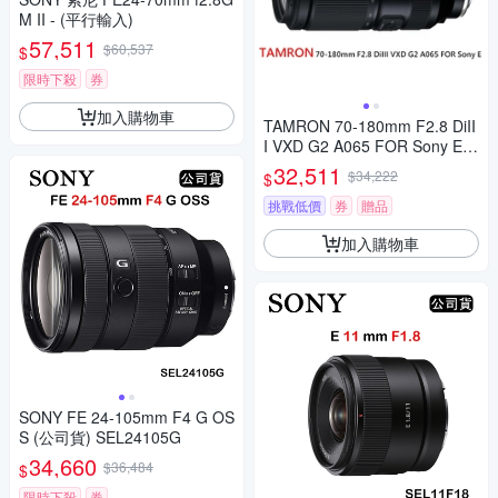
M II - (平行輸入)
57,511
$60,537
$
限時下殺
券
加入購物車
TAMRON 70-180mm F2.8 DiII
I VXD G2 A065 FOR Sony E接
環
32,511
$34,222
$
挑戰低價
券
贈品
加入購物車
SONY FE 24-105mm F4 G OS
S (公司貨) SEL24105G
34,660
$36,484
$
限時下殺
券