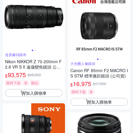
送原廠拭鏡布
Nikon NIKKOR Z 70-200mm F
大光圈人像鏡頭
2.8 VR S II 遠攝變焦鏡頭 公司
Canon RF 85mm F2 MACRO I
貨
93,575
$98,500
$
S STM 標準微距鏡頭 (公司貨)
16,975
限時下殺
券
贈品
$17,500
$
限時下殺
券
加入購物車
加入購物車