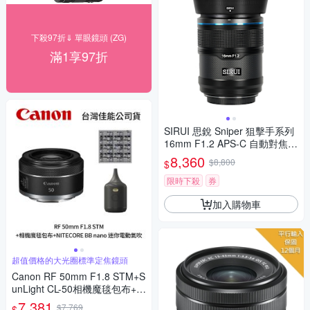
下殺97折⇓ 單眼鏡頭 (ZG)
滿1享97折
SIRUI 思銳 Sniper 狙擊手系列
16mm F1.2 APS-C 自動對焦鏡
頭 佛提普拉斯公司貨兩年保固
8,360
$8,800
$
限時下殺
券
加入購物車
超值價格的大光圈標準定焦鏡頭
Canon RF 50mm F1.8 STM+S
unLight CL-50相機魔毯包布+NI
TECORE BB nano 迷你電動氣
7,381
$7,769
$