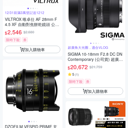
12/31前滿3萬登記送1212
VILTROX 唯卓仕 AF 28mm F
4.5 XF 自動對焦餅乾鏡頭 公司
貨 For FUJIFILM X 接環
2,546
$2,680
$
限時下殺
券
超廣角大光圈，適合VLOG
加入購物車
SIGMA 10-18mm F2.8 DC DN
Contemporary (公司貨) 超廣角
變焦鏡頭 APS-C 無反微單眼鏡
20,672
$21,759
$
頭
5
(
1
)
限時下殺
券
加入購物車
DZOFILM VESPID PRIME 玄