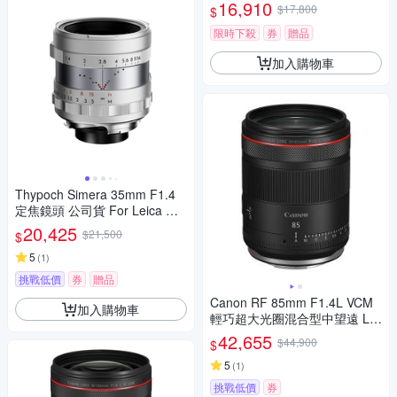
F 接環
16,910
$17,800
$
限時下殺
券
贈品
加入購物車
Thypoch Simera 35mm F1.4
定焦鏡頭 公司貨 For Leica M
接環
20,425
$21,500
$
5
(
1
)
挑戰低價
券
贈品
Canon RF 85mm F1.4L VCM
加入購物車
輕巧超大光圈混合型中望遠 L
鏡頭 公司貨
42,655
$44,900
$
5
(
1
)
挑戰低價
券