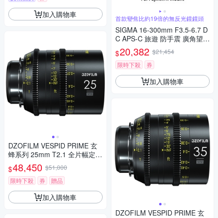
加入購物車
首款變焦比約19倍的無反光鏡鏡頭
SIGMA 16-300mm F3.5-6.7 D
C APS-C 旅遊 防手震 廣角望遠
鏡頭 For Fujifilm X-mount (公
20,382
$21,454
$
司貨)
限時下殺
券
加入購物車
DZOFILM VESPID PRIME 玄
蜂系列 25mm T2.1 全片幅定焦
專業電影鏡頭 PL-MOUNT
48,450
$51,000
$
限時下殺
券
贈品
加入購物車
DZOFILM VESPID PRIME 玄