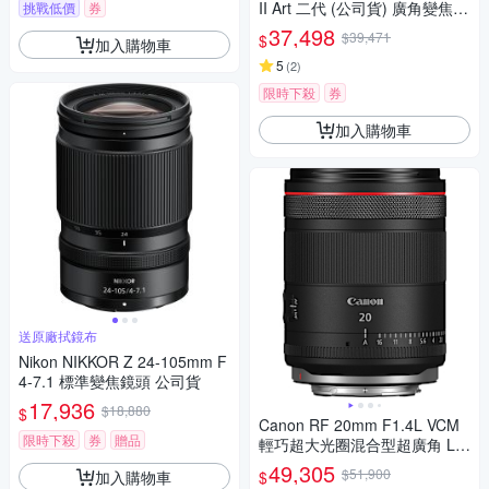
II Art 二代 (公司貨) 廣角變焦鏡
挑戰低價
券
頭 全片幅無反微單眼鏡頭 旅遊
37,498
$39,471
$
加入購物車
鏡 大三元
5
(
2
)
限時下殺
券
加入購物車
送原廠拭鏡布
Nikon NIKKOR Z 24-105mm F
4-7.1 標準變焦鏡頭 公司貨
17,936
$18,880
$
Canon RF 20mm F1.4L VCM
限時下殺
券
贈品
輕巧超大光圈混合型超廣角 L
鏡頭 公司貨
49,305
$51,900
加入購物車
$