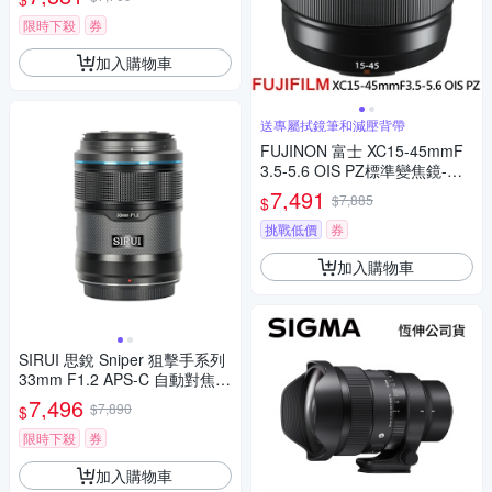
吹(公司貨)
限時下殺
券
加入購物車
送專屬拭鏡筆和減壓背帶
FUJINON 富士 XC15-45mmF
3.5-5.6 OIS PZ標準變焦鏡-拆
鏡*(平行輸入)
7,491
$7,885
$
挑戰低價
券
加入購物車
SIRUI 思銳 Sniper 狙擊手系列
33mm F1.2 APS-C 自動對焦鏡
頭 佛提普拉斯公司貨兩年保固
7,496
$7,890
$
限時下殺
券
加入購物車