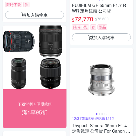
限時下殺
券
FUJIFILM GF 55mm F1.7 R
WR 定焦鏡頭 公司貨
加入購物車
72,770
$76,600
$
限時下殺
券
贈品
加入購物車
下殺95折⇓ 單眼鏡頭
滿1享95折
12/31前滿3萬登記送1212
Thypoch Simera 35mm F1.4
定焦鏡頭 公司貨 For Canon R