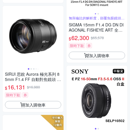
無與倫比的解析度，顛覆魚眼鏡頭的
傳統觀念
SIGMA 15mm F1.4 DG DN DI
AGONAL FISHEYE ART 全片
幅 魚眼定焦鏡頭 For SONY E-
62,300
$65,578
$
mount (公司貨)
限時下殺
券
加入購物車
SIRUI 思銳 Aurora 極光系列 8
5mm F1.4 FF 自動對焦鏡頭 佛
提普拉斯公司貨兩年保固
16,131
$16,980
$
限時下殺
券
加入購物車