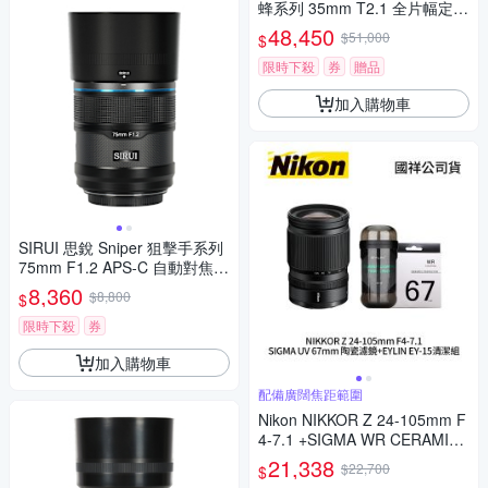
蜂系列 35mm T2.1 全片幅定焦
專業電影鏡頭 PL-MOUNT
48,450
$51,000
$
限時下殺
券
贈品
加入購物車
SIRUI 思銳 Sniper 狙擊手系列
75mm F1.2 APS-C 自動對焦鏡
頭 佛提普拉斯公司貨兩年保固
8,360
$8,800
$
限時下殺
券
加入購物車
配備廣闊焦距範圍
Nikon NIKKOR Z 24-105mm F
4-7.1 +SIGMA WR CERAMIC
UV 67mm 陶瓷濾鏡 + EYLIN E
21,338
$22,700
$
Y-15 清潔組 (公司貨)