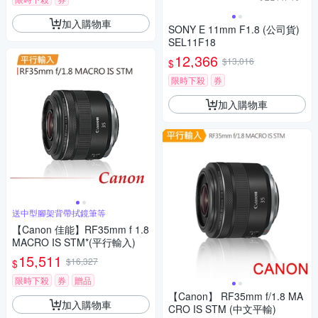
加入購物車
SONY E 11mm F1.8 (公司貨)
SEL11F18
12,366
$13,016
$
限時下殺
券
加入購物車
送中型腳架背帶拭鏡筆等
【Canon 佳能】RF35mm f 1.8
MACRO IS STM*(平行輸入)
15,511
$16,327
$
限時下殺
券
贈品
【Canon】 RF35mm f/1.8 MA
加入購物車
CRO IS STM (中文平輸)