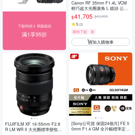
Canon RF 35mm F1.4L VCM
輕巧超大光圈廣角 L 鏡頭 公司
貨
41,705
$43,900
$
5
(
2
)
下殺95折⇓ 單眼鏡頭
限時下殺
券
滿1享95折
加入購物車
[Sony公司貨 保固24個月] FE 5
FUJIFILM XF 16-55mm F2.8
0mm F1.4 GM 全片幅標準定焦
R LM WR II 大光圈標準變焦鏡
鏡頭 SEL50F14GM
頭 恆昶公司貨