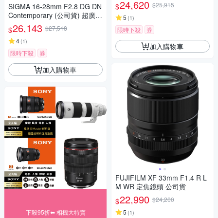
(A075) 公司貨
錄製
24,620
$25,915
$
SIGMA 16-28mm F2.8 DG DN
Contemporary (公司貨) 超廣角
5
(
1
)
大光圈變焦鏡 全片幅微單眼鏡
26,143
$27,518
$
限時下殺
券
頭
4
(
1
)
加入購物車
限時下殺
券
加入購物車
FUJIFILM XF 33mm F1.4 R L
M WR 定焦鏡頭 公司貨
22,990
$24,200
$
下殺95折⬅︎ 相機大特賣
5
(
1
)