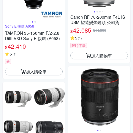
Canon RF 70-200mm F4L IS
USM 望遠變焦鏡頭 公司貨
Sony E 接環 A058
42,085
$44,300
$
TAMRON 35-150mm F/2-2.8
DiIII VXD Sony E 接環 (A058)
5
(
1
)
42,410
限時下殺
$
5
(
1
)
加入購物車
券
加入購物車