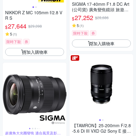
深
SIGMA 17-40mm F1.8 DC Art
(公司貨) 廣角變焦鏡頭 旅遊鏡
NIKKOR Z MC 105mm f/2.8 V
APS-C 無反微單眼鏡頭
27,252
R S
$28,686
$
27,644
5
(
1
)
$29,098
$
限時下殺
券
5
(
1
)
限時下殺
券
加入購物車
加入購物車
【TAMRON】25-200mm F/2.8
-5.6 Di III VXD G2 Sony E 接環
超廣角大光圈變焦 適合風景及影片