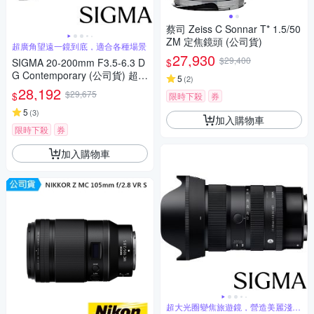
蔡司 Zeiss C Sonnar T* 1.5/50
ZM 定焦鏡頭 (公司貨)
超廣角望遠一鏡到底，適合各種場景
27,930
$29,400
$
SIGMA 20-200mm F3.5-6.3 D
G Contemporary (公司貨) 超廣
5
(
2
)
角變焦鏡頭 旅遊鏡 全片幅無反
28,192
$29,675
$
限時下殺
券
微單眼鏡頭
5
(
3
)
加入購物車
限時下殺
券
加入購物車
超大光圈變焦旅遊鏡，營造美麗淺景