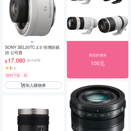
SONY SEL20TC 2.0 倍增距鏡
頭 公司貨
商品折價券
17,080
$17,978
$
100元
5
(
1
)
限時下殺
券
加入購物車