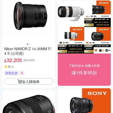
Nikon NIKKOR Z 14-30MM F/
4 S (公司貨)
32,205
$33,900
$
下殺95折⬅︎ 相機大特賣
5
(
1
)
滿1件享95折
挑戰低價
券
加入購物車