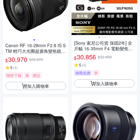
[Sony 索尼公司貨 保固2年] 全
Canon RF 16-28mm F2.8 IS S
片幅 16-35mm F4 電動變焦G
TM 輕巧大光圈超廣角變焦鏡頭
鏡頭 SELP1635G
30,856
公司貨
$32,480
$
30,970
$32,600
$
5
(
1
)
5
(
1
)
挑戰低價
券
限時下殺
券
贈品
加入購物車
加入購物車