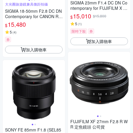
SIGMA 23mm F1.4 DC DN Co
大光圈旅遊鏡兼具微距拍攝
ntemporary for FUJIFILM X 富
SIGMA 18-50mm F2.8 DC DN
士接環 (公司貨) 廣角大光圈定
15,010
Contemporary for CANON RF
$15,800
$
焦鏡 人像鏡 APS-C 無反微單眼
接環 (公司貨) 旅遊鏡 APS-C 無
15,480
專用鏡頭
5
(
1
)
$
反微單眼專用鏡頭
限時下殺
券
5
(
4
)
券
加入購物車
加入購物車
FUJIFILM XF 27mm F2.8 R W
R 定焦鏡頭 公司貨
SONY FE 85mm F1.8 (SEL85