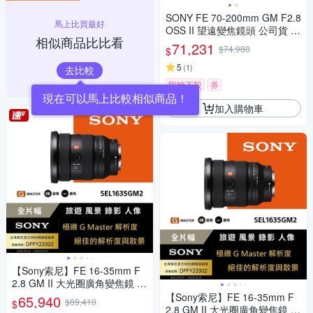
SONY FE 70-200mm GM F2.8
馬上比買最好
OSS II 望遠變焦鏡頭 公司貨 S
相似商品比比看
EL70200GM2
71,231
$74,980
$
5
(
1
)
去比較
限時下殺
券
現在可以馬上比較相似商品！
加入購物車
【Sony索尼】FE 16-35mm F
2.8 GM II 大光圈廣角變焦鏡 S
EL1635GM2 (公司貨 保固 24
【Sony索尼】FE 16-35mm F
65,940
$69,410
$
個月)
2.8 GM II 大光圈廣角變焦鏡 S