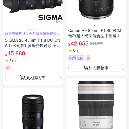
Canon RF 85mm F1.4L VCM
首支光圈F1.8，全片幅微單眼變焦鏡
輕巧超大光圈混合型中望遠 L
頭
SIGMA 28-45mm F1.8 DG DN
鏡頭 公司貨
42,655
$44,900
$
Art (公司貨) 廣角變焦鏡頭 全片
幅無反微單眼鏡頭 旅遊鏡
5
(
1
)
45,880
$
挑戰低價
券
5
(
1
)
加入購物車
券
加入購物車