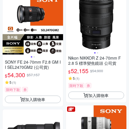
Nikon NIKKOR Z 24-70mm F
SONY FE 24-70mm F2.8 GM I
2.8 S 標準變焦鏡頭 公司貨
I SEL2470GM2 (公司貨)
52,155
$54,900
$
54,300
$57,157
$
5
(
1
)
5
(
1
)
限時下殺
券
限時下殺
券
加入購物車
加入購物車