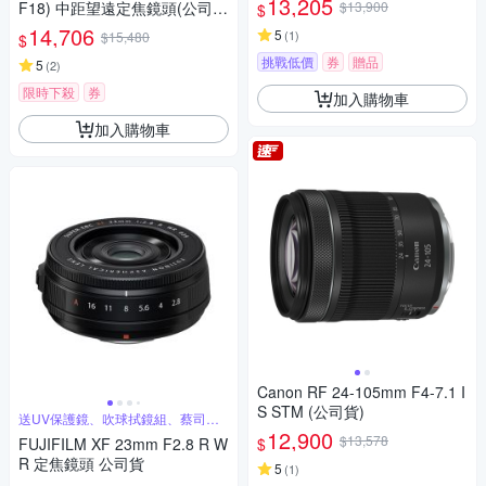
13,205
F18) 中距望遠定焦鏡頭(公司
$13,900
$
貨)
14,706
5
(
1
)
$15,480
$
挑戰低價
券
贈品
5
(
2
)
限時下殺
券
加入購物車
加入購物車
Canon RF 24-105mm F4-7.1 I
S STM (公司貨)
送UV保護鏡、吹球拭鏡組、蔡司拭
鏡紙
12,900
$13,578
$
FUJIFILM XF 23mm F2.8 R W
R 定焦鏡頭 公司貨
5
(
1
)