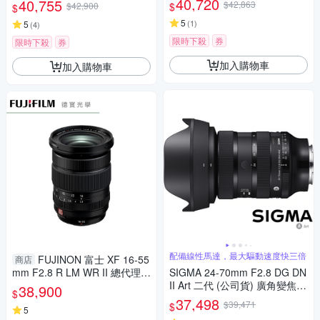
40,720
40,755
$42,863
$
$42,900
$
5
(
1
)
5
(
4
)
限時下殺
券
限時下殺
券
加入購物車
加入購物車
配備線性馬達，最大驅動速度快三倍
FUJINON 富士 XF 16-55
商店
mm F2.8 R LM WR II 總代理恆
SIGMA 24-70mm F2.8 DG DN
昶公司貨
II Art 二代 (公司貨) 廣角變焦鏡
38,900
$
頭 全片幅無反微單眼鏡頭 旅遊
37,498
$39,471
$
5
鏡 大三元