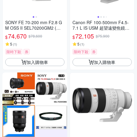
SONY FE 70-200 mm F2.8 G
Canon RF 100-500mm F4.5-
M OSS II SEL70200GM2 (公
7.1 L IS USM 超望遠變焦鏡頭
司貨)
公司貨
74,670
72,105
$78,600
$75,900
$
$
5
5
(
1
)
(
1
)
限時下殺
券
限時下殺
券
加入購物車
加入購物車