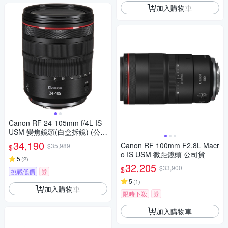
加入購物車
Canon RF 24-105mm f/4L IS
USM 變焦鏡頭(白盒拆鏡) (公司
貨)
34,190
Canon RF 100mm F2.8L Macr
$35,989
$
o IS USM 微距鏡頭 公司貨
5
(
2
)
32,205
$33,900
$
挑戰低價
券
5
(
1
)
加入購物車
限時下殺
券
加入購物車