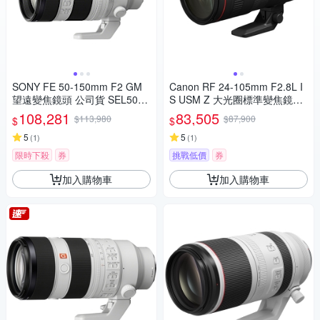
SONY FE 50-150mm F2 GM
Canon RF 24-105mm F2.8L I
望遠變焦鏡頭 公司貨 SEL5015
S USM Z 大光圈標準變焦鏡頭
0GM
公司貨
108,281
83,505
$113,980
$87,900
$
$
5
5
(
1
)
(
1
)
限時下殺
券
挑戰低價
券
加入購物車
加入購物車