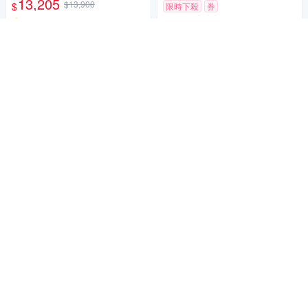
13,205
$13,900
$
限時下殺
券
5
(
1
)
加入購物車
限時下殺
券
贈品
加入購物車
Canon RF 45mm F1.2 STM 輕
巧超大光圈標準定焦鏡頭 公司
貨
12,900
$13,578
$
商品折價券
5
(
1
)
50元
限時下殺
券
加入購物車