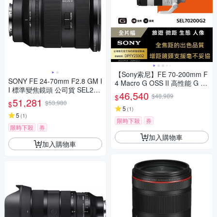
【Sony索尼】FE 70-200mm F
SONY FE 24-70mm F2.8 GM I
4 Macro G OSS II 高性能 G 系
I 標準變焦鏡頭 公司貨 SEL247
列望遠變焦鏡頭 SEL70200G2
46,540
$48,989
$
0GM2
51,281
(公司貨 保固24個月)
$53,980
$
5
(
1
)
5
(
1
)
限時下殺
券
限時下殺
券
加入購物車
加入購物車