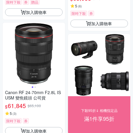
限時下殺
券
贈品
5
(
6
)
加入購物車
限時下殺
券
加入購物車
Canon RF 24-70mm F2.8L IS
USM 變焦鏡頭 公司貨
61,845
$65,100
$
下殺95折⇓ 相機指定品
5
(
3
)
滿1件享95折
限時下殺
券
加入購物車