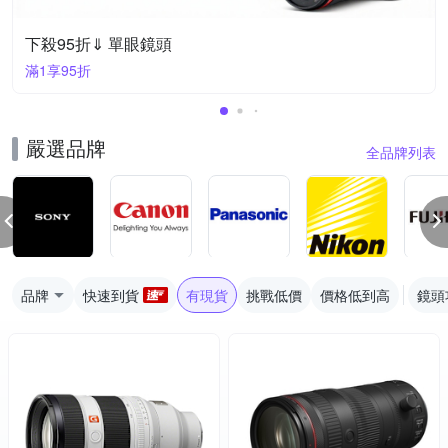
下殺95折⇓ 單眼鏡頭
滿1享95折
嚴選品牌
全品牌列表
品牌
快速到貨
有現貨
挑戰低價
價格低到高
鏡頭