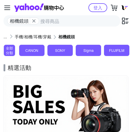
Yahoo購物中心
登入
相機鏡頭
手機/相機/耳機/穿戴
相機鏡頭
全部
CANON
SONY
Sigma
FUJIFILM
分類
精選活動