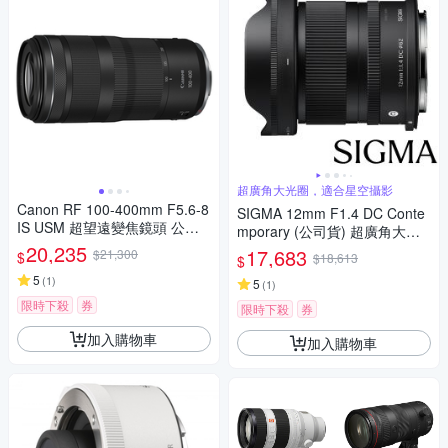
超廣角大光圈，適合星空攝影
Canon RF 100-400mm F5.6-8
SIGMA 12mm F1.4 DC Conte
IS USM 超望遠變焦鏡頭 公司
mporary (公司貨) 超廣角大光
貨
20,235
圈定焦鏡 星空鏡 APS-C 無反微
17,683
$21,300
$
$18,613
$
單眼專用鏡頭
5
(
1
)
5
(
1
)
限時下殺
券
限時下殺
券
加入購物車
加入購物車