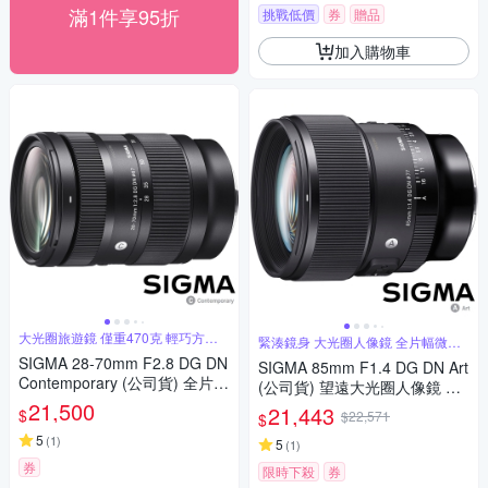
滿1件享95折
挑戰低價
券
贈品
加入購物車
大光圈旅遊鏡 僅重470克 輕巧方便
緊湊鏡身 大光圈人像鏡 全片幅微單
攜帶
眼鏡頭
SIGMA 28-70mm F2.8 DG DN
SIGMA 85mm F1.4 DG DN Art
Contemporary (公司貨) 全片幅
(公司貨) 望遠大光圈人像鏡 全
微單眼鏡頭 旅遊鏡
21,500
片幅微單眼鏡頭
21,443
$
$22,571
$
5
(
1
)
5
(
1
)
券
限時下殺
券