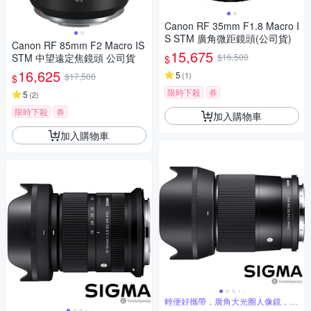
Canon RF 35mm F1.8 Macro I
S STM 廣角微距鏡頭(公司貨)
Canon RF 85mm F2 Macro IS
15,675
STM 中望遠定焦鏡頭 公司貨
$16,500
$
16,625
5
(
1
)
$17,500
$
限時下殺
券
5
(
2
)
限時下殺
券
加入購物車
加入購物車
輕便好攜帶，廣角大光圈人像鏡，美
麗淺景深