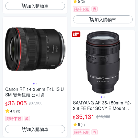
5
(
2
)
加入購物車
限時下殺
券
加入購物車
Canon RF 14-35mm F4L IS U
SM 變焦鏡頭 公司貨
36,005
SAMYANG AF 35-150mm F2-
$37,900
$
2.8 FE For SONY E-Mount 自
4.3
(
3
)
動對焦鏡頭 公司貨
35,131
$36,980
$
限時下殺
券
5
(
1
)
加入購物車
限時下殺
券