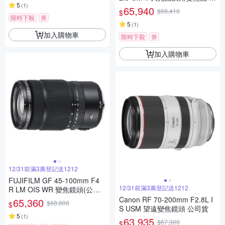
5
(
1
)
EL1635GM2 (公司貨 保固 24
65,940
$69,410
$
個月)
限時下殺
券
5
(
1
)
加入購物車
限時下殺
券
加入購物車
12/31前滿3萬登記送1212
FUJIFILM GF 45-100mm F4
12/31前滿3萬登記送1212
R LM OIS WR 變焦鏡頭(公司
貨)
Canon RF 70-200mm F2.8L I
65,360
$68,800
$
S USM 望遠變焦鏡頭 公司貨
5
(
1
)
63,935
$67,300
$