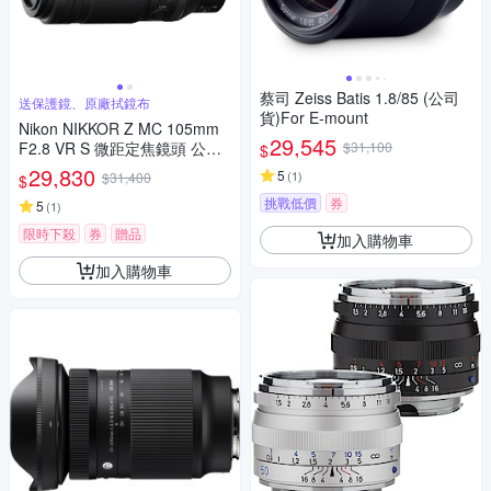
蔡司 Zeiss Batis 1.8/85 (公司
送保護鏡、原廠拭鏡布
貨)For E-mount
Nikon NIKKOR Z MC 105mm
29,545
F2.8 VR S 微距定焦鏡頭 公司
$31,100
$
貨
29,830
5
(
1
)
$31,400
$
挑戰低價
券
5
(
1
)
限時下殺
券
贈品
加入購物車
加入購物車