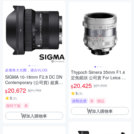
超廣角大光圈，適合VLOG
Thypoch Simera 35mm F1.4
SIGMA 10-18mm F2.8 DC DN
定焦鏡頭 公司貨 For Leica M
Contemporary (公司貨) 超廣角
接環
20,425
$21,500
$
變焦鏡頭 APS-C 無反微單眼鏡
20,672
$21,759
$
頭
5
(
1
)
5
(
1
)
挑戰低價
券
贈品
限時下殺
券
加入購物車
加入購物車