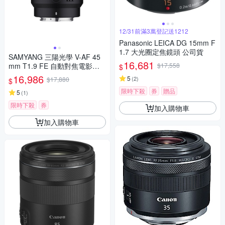
12/31前滿3萬登記送1212
Panasonic LEICA DG 15mm F
1.7 大光圈定焦鏡頭 公司貨
SAMYANG 三陽光學 V-AF 45
16,681
mm T1.9 FE 自動對焦電影鏡 S
$17,558
$
ony FE 公司貨
16,986
5
(
2
)
$17,880
$
限時下殺
券
贈品
5
(
1
)
限時下殺
券
加入購物車
加入購物車