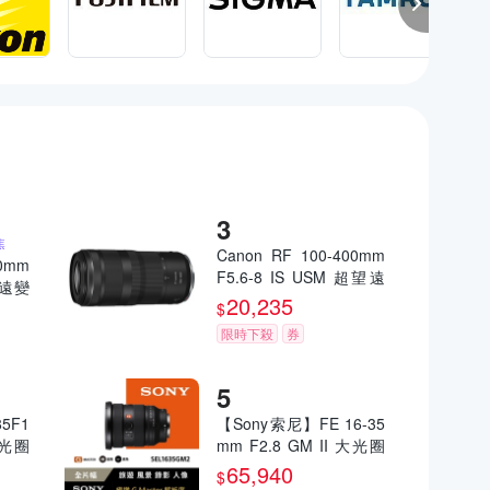
焦
Canon RF 100-400mm
0mm
F5.6-8 IS USM 超望遠
望遠變
變焦鏡頭 公司貨
20,235
004
$
限時下殺
券
5F1
【Sony索尼】FE 16-35
大光圈
mm F2.8 GM II 大光圈
保固2
廣角變焦鏡 SEL1635G
65,940
$
M2 (公司貨 保固 24個