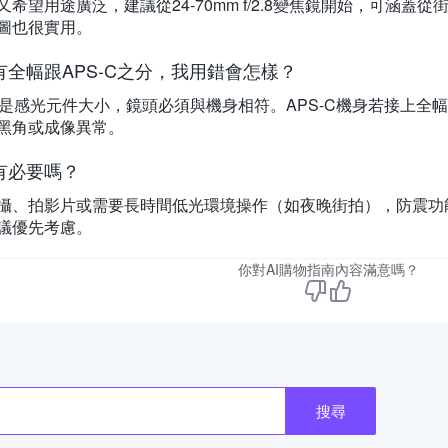
希望用途廣泛，建議從24-70mm f/2.8變焦鏡開始，可涵蓋
圖也很實用。
全幅跟APS-C之分，我用錯會怎樣？
-C是感光元件大小，鏡頭必須與機身相符。APS-C機身若接上
黑角或成像異常。
有必要嗎？
攝、拍影片或需要長時間低光環境操作（如夜晚街拍），防震功
議優先考慮。
你對AI購物指南內容滿意嗎？
搜尋