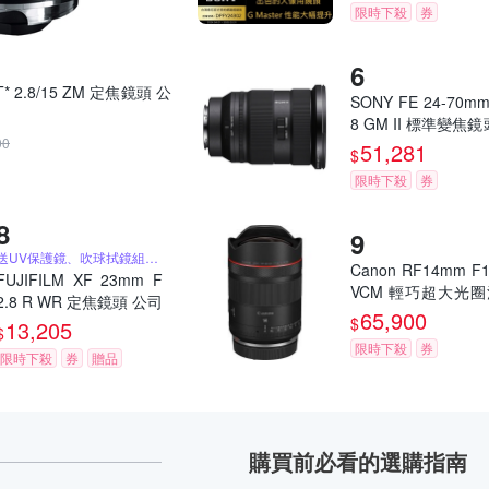
限時下殺
券
 T* 2.8/15 ZM 定焦鏡頭 公
SONY FE 24-70mm
8 GM II 標準變焦鏡
00
司貨 SEL2470GM2
51,281
$
限時下殺
券
送UV保護鏡、吹球拭鏡組、蔡司拭鏡紙
Canon RF14mm F1
FUJIFILM XF 23mm F
VCM 輕巧超大光
2.8 R WR 定焦鏡頭 公司
型標準 L 鏡頭(公司
65,900
貨
$
13,205
$
限時下殺
券
限時下殺
券
贈品
購買前必看的選購指南