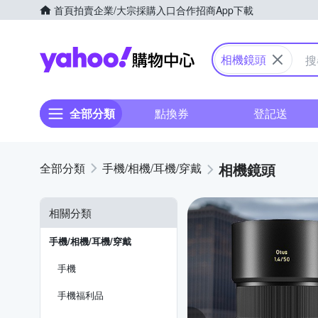
首頁
拍賣
企業/大宗採購入口
合作招商
App下載
Yahoo購物中心
相機鏡頭
全部分類
點換券
登記送
相機鏡頭
手機/相機/耳機/穿戴
相關分類
手機/相機/耳機/穿戴
手機
手機福利品