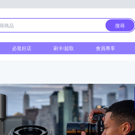
搜尋
必逛好店
刷卡/超取
會員專享