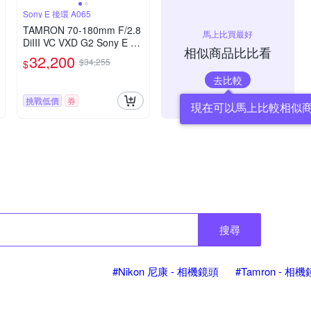
Sony E 接環 A065
TAMRON 70-180mm F/2.8
馬上比買最好
DiIII VC VXD G2 Sony E 接
相似商品比比看
環 (A065)(平行輸入)
32,200
$34,255
$
去比較
挑戰低價
券
現在可以馬上比較相似
搜尋
#Nikon 尼康 - 相機鏡頭
#Tamron - 相