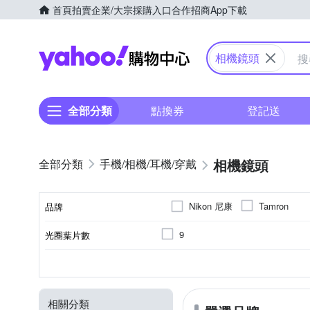
首頁
拍賣
企業/大宗採購入口
合作招商
App下載
Yahoo購物中心
相機鏡頭
全部分類
點換券
登記送
相機鏡頭
手機/相機/耳機/穿戴
Nikon 尼康
Tamron
品牌
9
光圈葉片數
品牌名稱
公司貨
恆定光圈
Nikon-Z系列
廣角定焦
平行輸入
非
望遠變焦
SONY E-Mou
來源
恆定光圈
適用於
鏡頭功能
相關分類