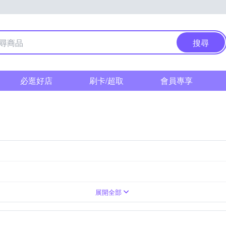
搜尋
必逛好店
刷卡/超取
會員專享
nt
展開全部