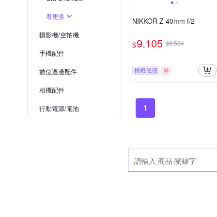
看更多
NIKKOR Z 40mm f/2
攝影機/空拍機
9,105
$9,584
$
手機配件
挑戰低價
券
數位週邊配件
相機配件
1
行動電源/電池