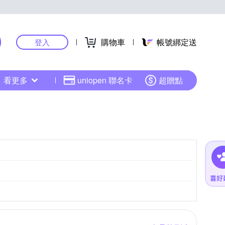
購物車
帳號綁定送
登入
看更多
uniopen 聯名卡
超贈點