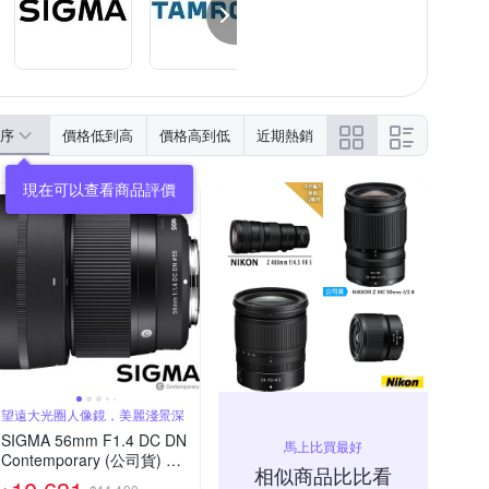
序
價格低到高
價格高到低
近期熱銷
現在可以查看商品評價
望遠大光圈人像鏡，美麗淺景深
SIGMA 56mm F1.4 DC DN
馬上比買最好
Contemporary (公司貨) 望
相似商品比比看
遠大光圈定焦鏡頭 人像鏡 A