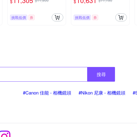
11,305
10,631
$11,900
$11,190
$
$
圈定焦鏡 人像鏡 APS-C 無
反微單眼專用鏡頭
挑戰低價
券
挑戰低價
券
搜尋
#Canon 佳能 - 相機鏡頭
#Nikon 尼康 - 相機鏡頭
#