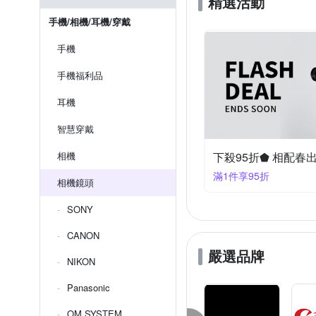
精選活動
手機/相機/耳機/穿戴
手機
手機福利品
耳機
智慧穿戴
相機
下殺95折⬟ 相配春
滿1件享95折
相機鏡頭
SONY
CANON
嚴選品牌
NIKON
Panasonic
OM SYSTEM