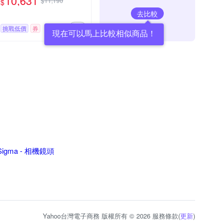
10,631
$11,190
$
PS-C 無反微單眼專用鏡頭
去比較
挑戰低價
券
現在可以馬上比較相似商品！
Sigma - 相機鏡頭
Yahoo台灣電子商務 版權所有 © 2026 服務條款(
更新
)