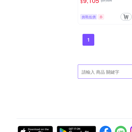
9,105
$9,584
$
挑戰低價
券
1