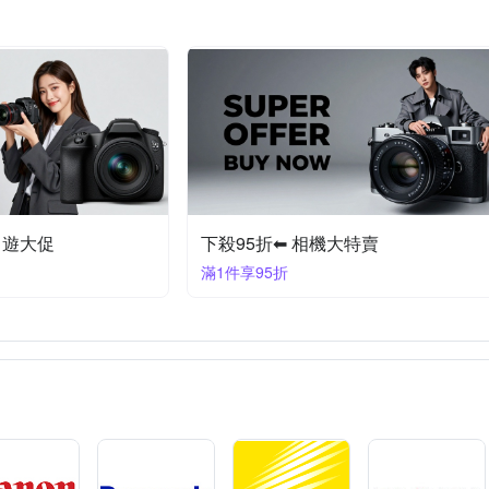
出遊大促
下殺95折⬅︎ 相機大特賣
滿1件享95折