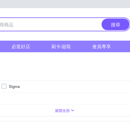
搜尋
必逛好店
刷卡/超取
會員專享
Sigma
Z系列
角定焦
旅遊鏡
FUJIFILM 富士
Canon M-Mount
Leica L
OLYMPU
展開全部