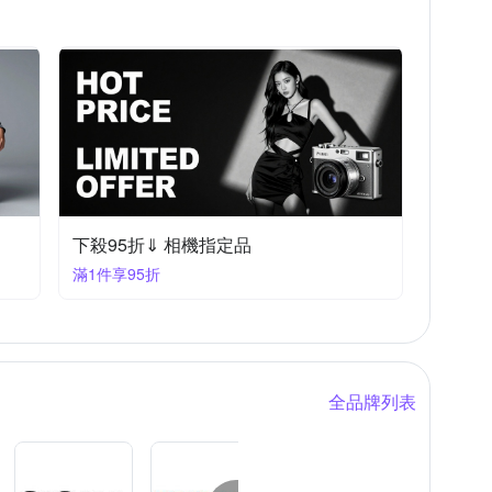
下殺95折⇓ 相機指定品
滿1件享95折
全品牌列表