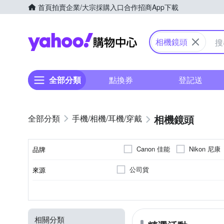
首頁
拍賣
企業/大宗採購入口
合作招商
App下載
Yahoo購物中心
相機鏡頭
全部分類
點換券
登記送
相機鏡頭
手機/相機/耳機/穿戴
Canon 佳能
Nikon 尼康
品牌
公司貨
來源
品牌名稱
人像鏡
恆定光圈
望遠定焦
非
Nikon-
廣
9
Canon RF-Mount
7
光圈葉片數
鏡頭功能
恆定光圈
適用於
相關分類