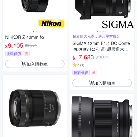
超廣角大光圈，適合星空攝影
NIKKOR Z 40mm f/2
SIGMA 12mm F1.4 DC Conte
9,105
$9,584
$
mporary (公司貨) 超廣角大光
挑戰低價
券
圈定焦鏡 星空鏡 APS-C 無反微
17,683
$18,613
$
單眼專用鏡頭
加入購物車
5
(
1
)
挑戰低價
券
加入購物車