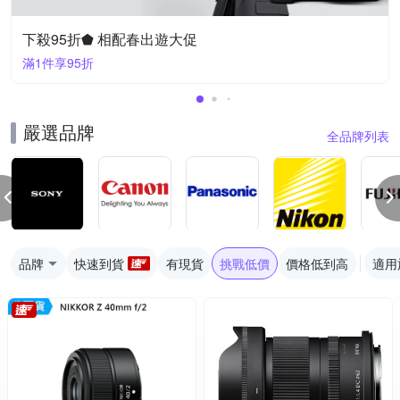
下殺95折⬟ 相配春出遊大促
滿1件享95折
嚴選品牌
全品牌列表
品牌
快速到貨
有現貨
挑戰低價
價格低到高
適用