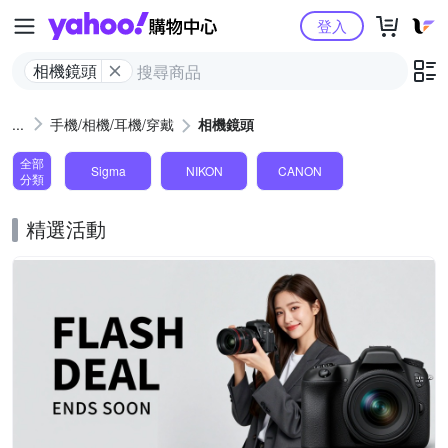
Yahoo購物中心
登入
相機鏡頭
手機/相機/耳機/穿戴
相機鏡頭
全部
Sigma
NIKON
CANON
分類
精選活動