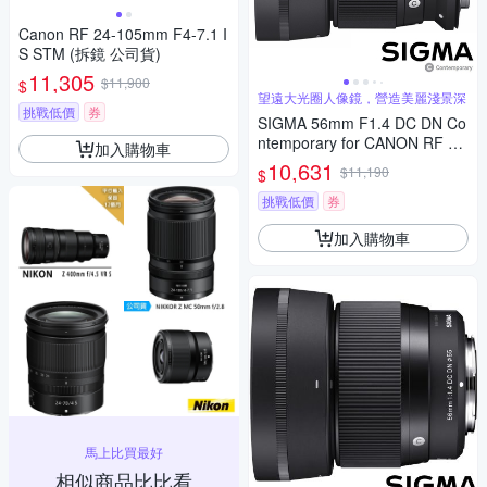
Canon RF 24-105mm F4-7.1 I
S STM (拆鏡 公司貨)
11,305
$11,900
$
望遠大光圈人像鏡，營造美麗淺景深
挑戰低價
券
SIGMA 56mm F1.4 DC DN Co
ntemporary for CANON RF 接
加入購物車
環 (公司貨) 望遠大光圈定焦鏡
10,631
$11,190
$
人像鏡 APS-C 無反微單眼專用
鏡頭
挑戰低價
券
加入購物車
馬上比買最好
相似商品比比看