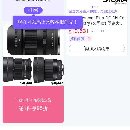
去比較
望遠大光圈人像鏡，美麗淺景深
SIGMA 56mm F1.4 DC DN Co
現在可以馬上比較相似商品！
ntemporary (公司貨) 望遠大光
圈定焦鏡頭 人像鏡 APS-C 無反
10,631
$11,190
$
微單眼專用鏡頭
挑戰低價
券
加入購物車
下殺95折⇓ 相機指定品
滿1件享95折