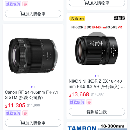
加入購物車
挑戰低價
券
加入購物車
補貨中
NIKON NIKKOR Z DX 18-140
mm F3.5-6.3 VR (平行輸入) 彩
盒
Canon RF 24-105mm F4-7.1 I
13,668
$14,387
$
S STM (拆鏡 公司貨)
挑戰低價
券
11,305
$11,900
$
貨到通知我
挑戰低價
券
加入購物車