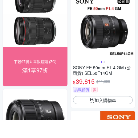
下殺97折⇓ 單眼鏡頭 (ZG)
SONY FE 50mm F1.4 GM (公
滿1享97折
司貨) SEL50F14GM
39,615
$41,699
$
挑戰低價
券
加入購物車