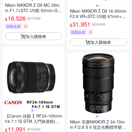
Nikon NIKKOR Z DX MC 35m
m F1.7+STC UV鏡 52mm+Sun
Nikon NIKKOR Z DX 16-50mm
Light SL-1清潔筆 (公司貨)
F2.8 VR+STC UV鏡 67mm+Su
16,526
$17,580
$
nLight SL-1清潔筆 (公司貨)
31,951
$33,990
$
挑戰低價
券
挑戰低價
券
加入購物車
加入購物車
【Canon 佳能 】RF24-105mm
f/4-7.1 IS STM 入門旅遊鏡(平
Nikon 尼康NIKKOR Z 24-70m
行輸入)
m F/2.8 S II 恆定光圈標準變焦
11,991
$12,622
$