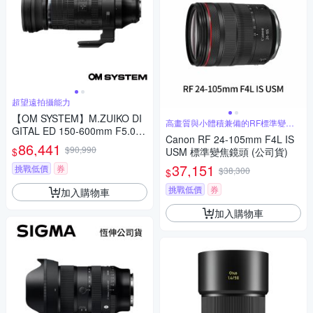
超望遠拍攝能力
【OM SYSTEM】M.ZUIKO DI
高畫質與小體積兼備的RF標準變焦
GITAL ED 150-600mm F5.0-6.
鏡頭
Canon RF 24-105mm F4L IS
3 IS (公司貨)
86,441
$90,990
$
USM 標準變焦鏡頭 (公司貨)
37,151
挑戰低價
券
$38,300
$
挑戰低價
券
加入購物車
加入購物車