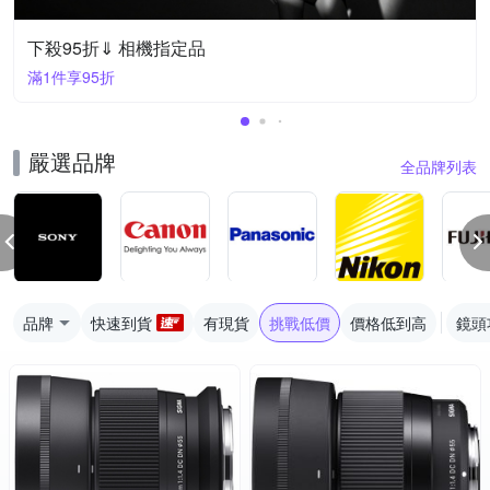
下殺95折⇓ 相機指定品
滿1件享95折
嚴選品牌
全品牌列表
品牌
快速到貨
有現貨
挑戰低價
價格低到高
鏡頭