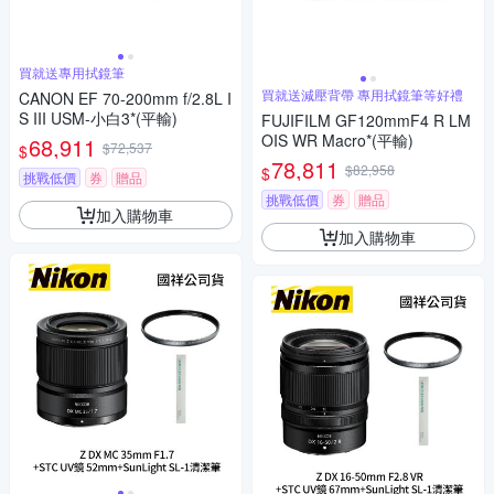
買就送專用拭鏡筆
買就送減壓背帶 專用拭鏡筆等好禮
CANON EF 70-200mm f/2.8L I
S III USM-小白3*(平輸)
FUJIFILM GF120mmF4 R LM
OIS WR Macro*(平輸)
68,911
$72,537
$
78,811
$82,958
$
挑戰低價
券
贈品
挑戰低價
券
贈品
加入購物車
加入購物車