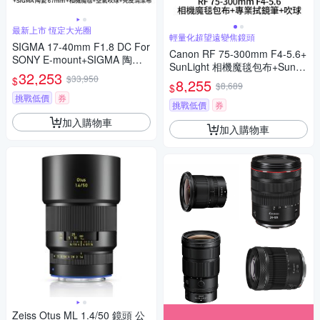
最新上市 恆定大光圈
輕量化超望遠變焦鏡頭
SIGMA 17-40mm F1.8 DC For
Canon RF 75-300mm F4-5.6+
SONY E-mount+SIGMA 陶瓷 6
SunLight 相機魔毯包布+SunLi
7mm保護鏡+相機魔毯+BW-13
32,253
$33,950
ght 專業拭鏡筆+BW-130吹球
$
8,255
0吹球+3030麂皮清潔布 (公司
$8,689
$
(公司貨)
貨)
挑戰低價
券
挑戰低價
券
加入購物車
加入購物車
Zeiss Otus ML 1.4/50 鏡頭 公