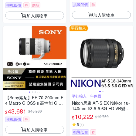
挑戰低價
券
挑戰低價
券
贈品
加入購物車
加入購物車
平行輸入一年保固
【Sony索尼】FE 70-200mm F
4 Macro G OSS Ⅱ 高性能 G 系
Nikon尼康 AF-S DX Nikkor 18-
列望遠變焦鏡頭 SEL70200G2
140mm f/3.5-5.6G ED VR變焦
43,681
$45,980
$
(公司貨 保固24個月)
鏡*(平行輸入)
10,222
$10,759
$
挑戰低價
券
5
(
1
)
加入購物車
挑戰低價
券