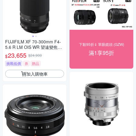
FUJIFILM XF 70-300mm F4-
下殺95折⇓ 單眼鏡頭 (GZW)
5.6 R LM OIS WR 望遠變焦鏡
滿1享95折
頭 公司貨
23,655
$24,900
$
挑戰低價
券
贈品
加入購物車