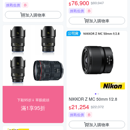
鏡 公司貨
76,900
$80,947
$
挑戰低價
券
挑戰低價
券
加入購物車
加入購物車
NIKKOR Z MC 50mm f/2.8
下殺95折⇓ 單眼鏡頭
21,254
滿1享95折
$22,372
$
挑戰低價
券
加入購物車