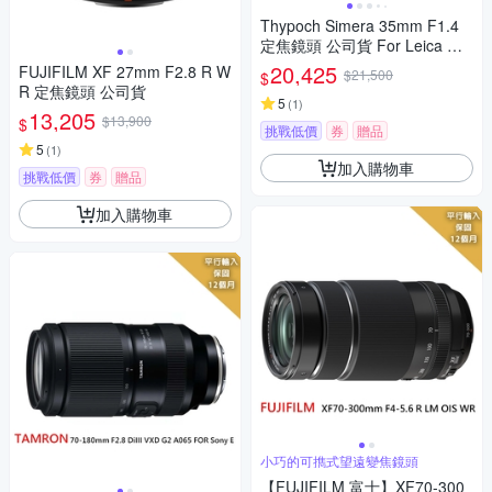
Thypoch Simera 35mm F1.4
定焦鏡頭 公司貨 For Leica M
接環
20,425
FUJIFILM XF 27mm F2.8 R W
$21,500
$
R 定焦鏡頭 公司貨
5
(
1
)
13,205
$13,900
$
挑戰低價
券
贈品
5
(
1
)
加入購物車
挑戰低價
券
贈品
加入購物車
小巧的可擕式望遠變焦鏡頭
【FUJIFILM 富士】XF70-300