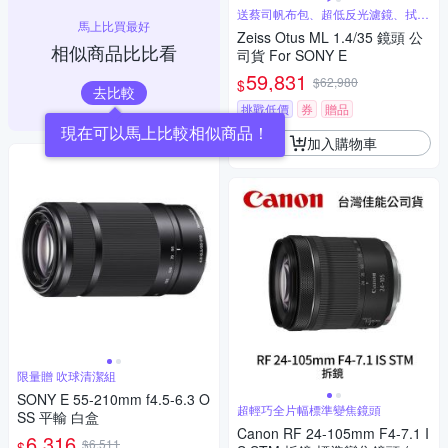
送蔡司帆布包、超低反光濾鏡、拭鏡
馬上比買最好
筆
Zeiss Otus ML 1.4/35 鏡頭 公
相似商品比比看
司貨 For SONY E
59,831
$62,980
$
去比較
挑戰低價
券
贈品
現在可以馬上比較相似商品！
加入購物車
限量贈 吹球清潔組
SONY E 55-210mm f4.5-6.3 O
超輕巧全片幅標準變焦鏡頭
SS 平輸 白盒
Canon RF 24-105mm F4-7.1 I
6,316
$6,511
$