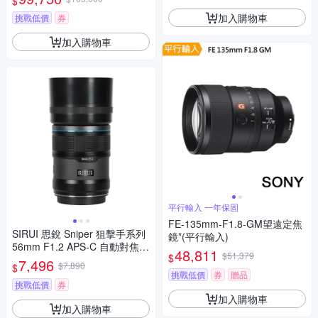
$
加入購物車
挑戰低價
券
加入購物車
平行輸入 一年保固
FE-135mm-F1.8-GM望遠定焦
SIRUI 思銳 Sniper 狙擊手系列
鏡*(平行輸入)
56mm F1.2 APS-C 自動對焦鏡
48,811
$51,379
$
頭 佛提普拉斯公司貨兩年保固
7,496
$7,890
$
挑戰低價
券
贈品
挑戰低價
券
加入購物車
加入購物車