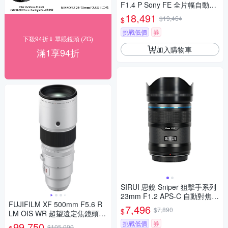
F1.4 P Sony FE 全片幅自動對
焦鏡頭 公司貨
18,491
$19,464
$
挑戰低價
券
下殺94折⇓ 單眼鏡頭 (ZG)
加入購物車
滿1享94折
SIRUI 思銳 Sniper 狙擊手系列
23mm F1.2 APS-C 自動對焦鏡
FUJIFILM XF 500mm F5.6 R
頭 佛提普拉斯公司貨兩年保固
7,496
$7,890
$
LM OIS WR 超望遠定焦鏡頭
公司貨
挑戰低價
券
99,750
$105,000