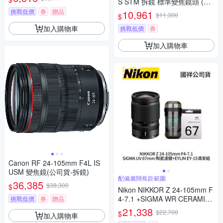
S STM 拆鏡 標準變焦鏡頭 (公
司貨)
挑戰低價
券
贈品
10,961
$11,300
$
加入購物車
挑戰低價
券
加入購物車
Canon RF 24-105mm F4L IS
USM 變焦鏡(公司貨-拆鏡)
配備廣闊焦距範圍
36,385
$38,300
$
Nikon NIKKOR Z 24-105mm F
4-7.1 +SIGMA WR CERAMIC
挑戰低價
券
贈品
UV 67mm 陶瓷濾鏡 + EYLIN E
21,338
$22,700
$
加入購物車
Y-15 清潔組 (公司貨)