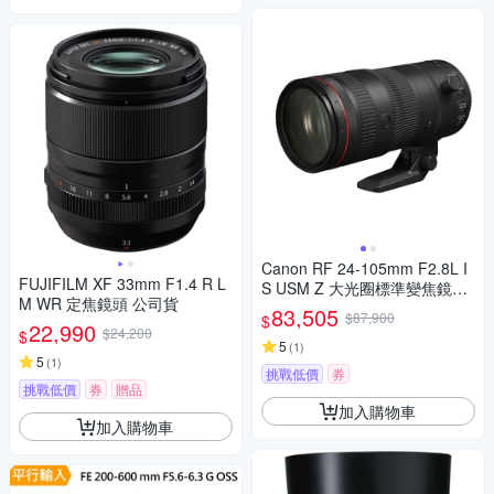
Canon RF 24-105mm F2.8L I
FUJIFILM XF 33mm F1.4 R L
S USM Z 大光圈標準變焦鏡頭
M WR 定焦鏡頭 公司貨
公司貨
83,505
$87,900
$
22,990
$24,200
$
5
(
1
)
5
(
1
)
挑戰低價
券
挑戰低價
券
贈品
加入購物車
加入購物車