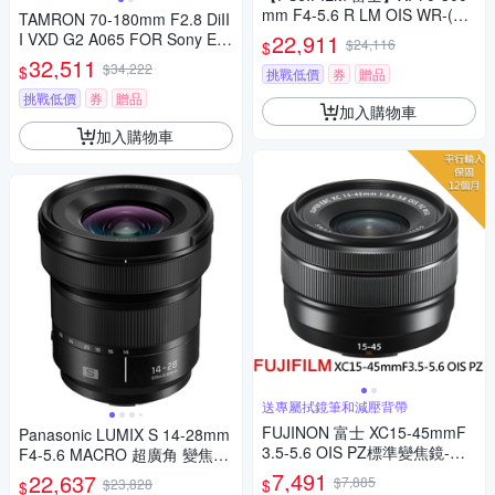
mm F4-5.6 R LM OIS WR-(平
TAMRON 70-180mm F2.8 DiII
行輸入)
I VXD G2 A065 FOR Sony E接
22,911
$24,116
$
環
32,511
$34,222
$
挑戰低價
券
贈品
挑戰低價
券
贈品
加入購物車
加入購物車
送專屬拭鏡筆和減壓背帶
FUJINON 富士 XC15-45mmF
Panasonic LUMIX S 14-28mm
3.5-5.6 OIS PZ標準變焦鏡-拆
F4-5.6 MACRO 超廣角 變焦鏡
鏡*(平行輸入)
頭 公司貨 S-R1428
7,491
22,637
$7,885
$
$23,828
$