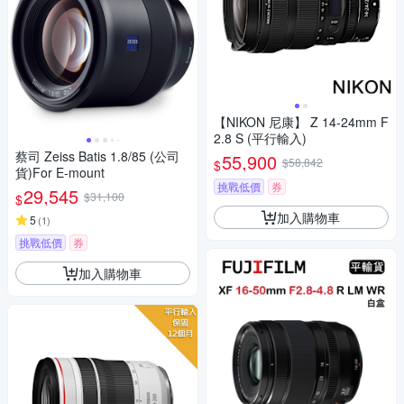
【NIKON 尼康】 Z 14-24mm F
2.8 S (平行輸入)
蔡司 Zeiss Batis 1.8/85 (公司
55,900
$58,842
$
貨)For E-mount
挑戰低價
券
29,545
$31,100
$
加入購物車
5
(
1
)
挑戰低價
券
加入購物車