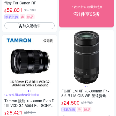
司貨 For Canon RF
下殺95折⬅︎ 相機大特賣
59,831
$62,980
$
滿1件享95折
挑戰低價
券
贈品
加入購物車
FUJIFILM XF 70-300mm F4-
G2大光圈超廣角變焦鏡頭
5.6 R LM OIS WR 望遠變焦鏡
頭 公司貨
Tamron 騰龍 16-30mm F2.8 D
24,500
$25,789
$
i III VXD G2 A064 For SONY E
挑戰低價
券
贈品
-mount 廣角變焦鏡頭 (公司貨)
26,421
$27,811
$