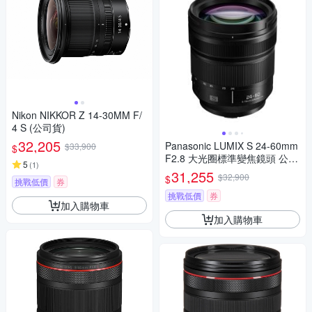
Nikon NIKKOR Z 14-30MM F/
4 S (公司貨)
32,205
Panasonic LUMIX S 24-60mm
$33,900
$
F2.8 大光圈標準變焦鏡頭 公司
5
(
1
)
貨 S-E2460GC
31,255
$32,900
$
挑戰低價
券
挑戰低價
券
加入購物車
加入購物車