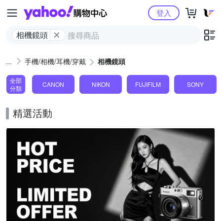
Yahoo購物中心
登入
相機鏡頭
手機/相機/耳機/穿戴
相機鏡頭
全部
CANON
NIKON
FUJIFILM
SONY
分類
精選活動