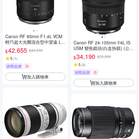
Canon RF 85mm F1.4L VCM
輕巧超大光圈混合型中望遠 L
Canon RF 24-105mm f/4L IS
鏡頭 公司貨
USM 變焦鏡頭(白盒拆鏡) (公司
42,655
$44,900
$
貨)
34,190
$35,989
$
5
(
1
)
5
(
2
)
挑戰低價
券
挑戰低價
券
加入購物車
加入購物車