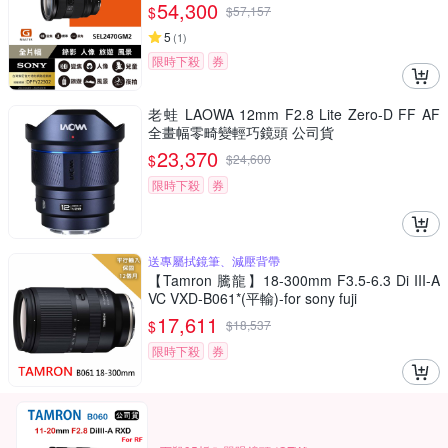
54,300
$
$
57,157
5
(
1
)
限時下殺
券
老蛙 LAOWA 12mm F2.8 Lite Zero-D FF AF
全畫幅零畸變輕巧鏡頭 公司貨
23,370
$
$
24,600
限時下殺
券
送專屬拭鏡筆、減壓背帶
【Tamron 騰龍】18-300mm F3.5-6.3 Di III-A
VC VXD-B061*(平輸)-for sony fuji
17,611
$
$
18,537
限時下殺
券