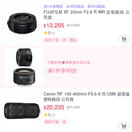
送UV保護鏡、吹球拭鏡組、蔡司拭鏡紙
FUJIFILM XF 23mm F2.8 R WR 定焦鏡頭 公
司貨
13,205
$
$
13,900
5
(
1
)
限時下殺
券
贈品
下殺95折⬟ 相配春出遊大促
滿1件享95折
Canon RF 100-400mm F5.6-8 IS USM 超望遠
變焦鏡頭 公司貨
20,235
$
$
21,300
5
(
1
)
限時下殺
券