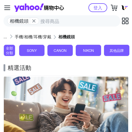
Yahoo購物中心
登入
相機鏡頭
手機/相機/耳機/穿戴
相機鏡頭
全部
SONY
CANON
NIKON
其他品牌
分類
精選活動