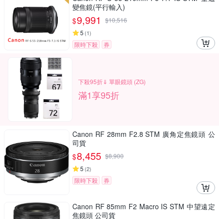
變焦鏡(平行輸入)
9,991
$
$
10,516
5
(
1
)
限時下殺
券
下殺95折⇓ 單眼鏡頭 (ZG)
滿1享95折
Canon RF 28mm F2.8 STM 廣角定焦鏡頭 公
司貨
8,455
$
$
8,900
5
(
2
)
限時下殺
券
Canon RF 85mm F2 Macro IS STM 中望遠定
焦鏡頭 公司貨