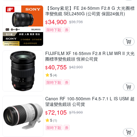
【Sony索尼】FE 24-50mm F2.8 G 大光圈標
準變焦鏡 SEL2450G (公司貨 保固24個月)
34,900
$
$
36,736
限時下殺
券
FUJIFILM XF 16-55mm F2.8 R LM WR II 大光
圈標準變焦鏡頭 恆昶公司貨
40,755
$
$
42,900
5
(
4
)
限時下殺
券
Canon RF 100-500mm F4.5-7.1 L IS USM 超
望遠變焦鏡頭 公司貨
72,105
$
$
75,900
5
(
1
)
限時下殺
券