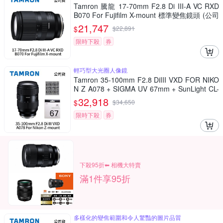
Tamron 騰龍 17-70mm F2.8 Di III-A VC RXD
B070 For Fujifilm X-mount 標準變焦鏡頭 (公司
貨)
21,747
$
$
22,891
限時下殺
券
輕巧型大光圈人像鏡
Tamron 35-100mm F2.8 DiIII VXD FOR NIKO
N Z A078 + SIGMA UV 67mm + SunLight CL-
50LN (公司貨)
32,918
$
$
34,650
限時下殺
券
下殺95折⬅︎ 相機大特賣
滿1件享95折
多樣化的變焦範圍和令人驚豔的圖片品質