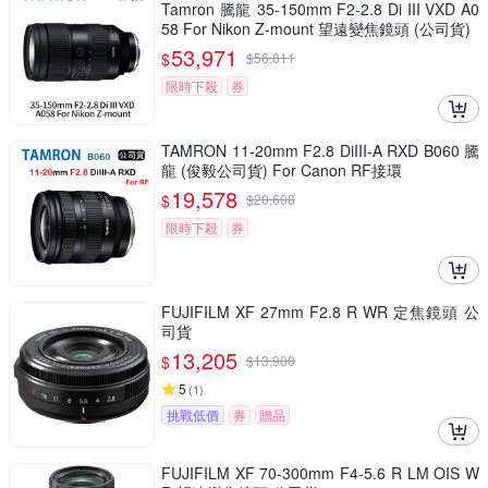
Tamron 騰龍 35-150mm F2-2.8 Di III VXD A0
58 For Nikon Z-mount 望遠變焦鏡頭 (公司貨)
53,971
$
$
56,811
限時下殺
券
TAMRON 11-20mm F2.8 DiIII-A RXD B060 騰
龍 (俊毅公司貨) For Canon RF接環
19,578
$
$
20,608
限時下殺
券
FUJIFILM XF 27mm F2.8 R WR 定焦鏡頭 公
司貨
13,205
$
$
13,900
5
(
1
)
挑戰低價
券
贈品
FUJIFILM XF 70-300mm F4-5.6 R LM OIS W