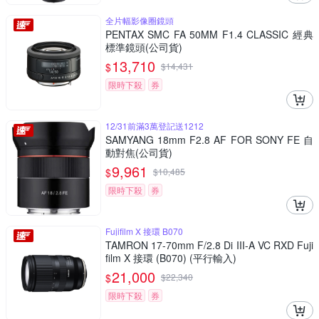
全片幅影像圈鏡頭
PENTAX SMC FA 50MM F1.4 CLASSIC 經典
標準鏡頭(公司貨)
13,710
$
$
14,431
限時下殺
券
12/31前滿3萬登記送1212
SAMYANG 18mm F2.8 AF FOR SONY FE 自
動對焦(公司貨)
9,961
$
$
10,485
限時下殺
券
Fujifilm X 接環 B070
TAMRON 17-70mm F/2.8 Di III-A VC RXD Fuji
film X 接環 (B070) (平行輸入)
21,000
$
$
22,340
限時下殺
券