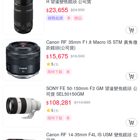
R 望遠變焦鏡頭 公司貨
23,655
$
$
24,900
挑戰低價
券
贈品
Canon RF 35mm F1.8 Macro IS STM 廣角微
距鏡頭(公司貨)
15,675
$
$
16,500
5
(
1
)
限時下殺
券
SONY FE 50-150mm F2 GM 望遠變焦鏡頭 公
司貨 SEL50150GM
108,281
$
$
113,980
5
(
1
)
限時下殺
券
Canon RF 14-35mm F4L IS USM 變焦鏡頭 公