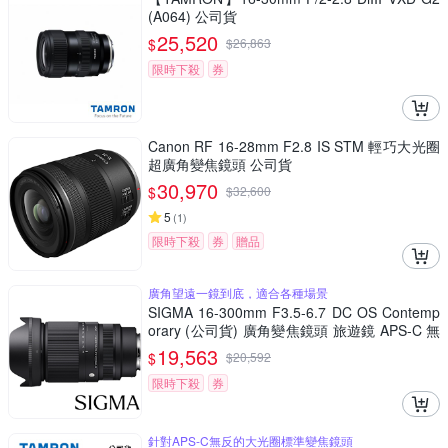
(A064) 公司貨
25,520
$
$
26,863
限時下殺
券
Canon RF 16-28mm F2.8 IS STM 輕巧大光圈
超廣角變焦鏡頭 公司貨
30,970
$
$
32,600
5
(
1
)
限時下殺
券
贈品
廣角望遠一鏡到底，適合各種場景
SIGMA 16-300mm F3.5-6.7 DC OS Contemp
orary (公司貨) 廣角變焦鏡頭 旅遊鏡 APS-C 無
反微單眼鏡頭
19,563
$
$
20,592
限時下殺
券
針對APS-C無反的大光圈標準變焦鏡頭