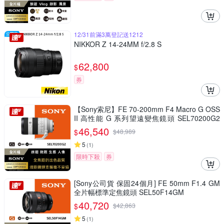
12/31前滿3萬登記送1212
NIKKOR Z 14-24MM f/2.8 S
62,800
$
券
【Sony索尼】FE 70-200mm F4 Macro G OSS
II 高性能 G 系列望遠變焦鏡頭 SEL70200G2
(公司貨 保固24個月)
46,540
$
$
48,989
5
(
1
)
限時下殺
券
[Sony公司貨 保固24個月] FE 50mm F1.4 GM
全片幅標準定焦鏡頭 SEL50F14GM
40,720
$
$
42,863
5
(
1
)