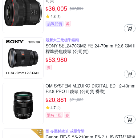
司貨
36,005
$
$
37,900
4.3
(
3
)
挑戰低價
券
最新大三元標準鏡頭
SONY SEL2470GM2 FE 24-70mm F2.8 GM II
標準變焦鏡頭 (公司貨)
53,980
$
券
OM SYSTEM M.ZUIKO DIGITAL ED 12-40mm
F2.8 PRO II 鏡頭 (公司貨 裸裝)
20,881
$
$
21,980
4.7
(
2
)
限時下殺
券
贈 專屬拭鏡筆 減壓背帶
Canon RF-S 55-210mm F5-7.1 IS STM*望遠