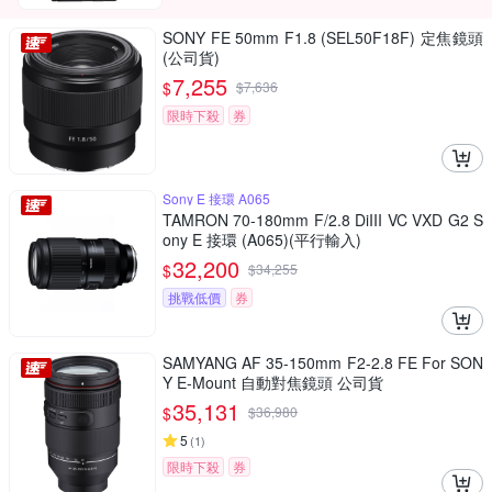
SONY FE 50mm F1.8 (SEL50F18F) 定焦鏡頭
(公司貨)
7,255
$
$
7,636
限時下殺
券
Sony E 接環 A065
TAMRON 70-180mm F/2.8 DiIII VC VXD G2 S
ony E 接環 (A065)(平行輸入)
32,200
$
$
34,255
挑戰低價
券
SAMYANG AF 35-150mm F2-2.8 FE For SON
Y E-Mount 自動對焦鏡頭 公司貨
35,131
$
$
36,980
5
(
1
)
限時下殺
券