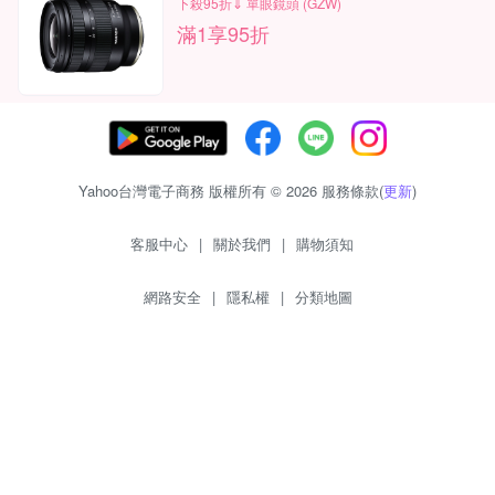
下殺95折⇓ 單眼鏡頭 (GZW)
滿1享95折
Yahoo台灣電子商務 版權所有 © 2026 服務條款(
更新
)
客服中心
|
關於我們
|
購物須知
網路安全
|
隱私權
|
分類地圖