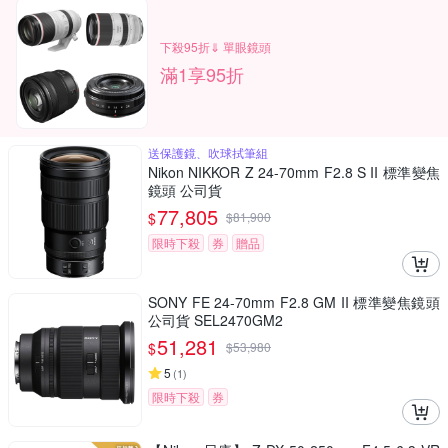
下殺95折⇓ 單眼鏡頭
滿1享95折
送保護鏡、吹球拭筆組
Nikon NIKKOR Z 24-70mm F2.8 S II 標準變焦
鏡頭 公司貨
77,805
$
$
81,900
限時下殺
券
贈品
SONY FE 24-70mm F2.8 GM II 標準變焦鏡頭
公司貨 SEL2470GM2
51,281
$
$
53,980
5
(
1
)
限時下殺
券