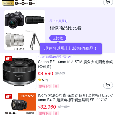
馬上比買最好
相似商品比比看
去比較
現在可以馬上比較相似商品！
12/31前滿3萬登記送1212
Canon RF 16mm f2.8 STM 廣角大光圈定焦鏡
(公司貨)
8,990
$
$
9,463
5
(
2
)
限時下殺
券
[Sony 索尼公司貨 保固24個月] 全片幅 FE 20-7
0mm F4 G 超廣角標準變焦鏡頭 SEL2070G
32,960
$
$
34,694
限時下殺
券