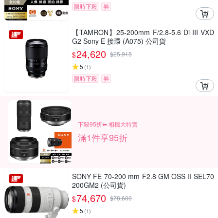
限時下殺
券
【TAMRON】25-200mm F/2.8-5.6 Di III VXD
G2 Sony E 接環 (A075) 公司貨
24,620
$
$
25,915
5
(
1
)
限時下殺
券
下殺95折⬅︎ 相機大特賣
滿1件享95折
SONY FE 70-200 mm F2.8 GM OSS II SEL70
200GM2 (公司貨)
74,670
$
$
78,600
5
(
1
)