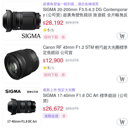
超廣角望遠一鏡到底，適合各種場景
SIGMA 20-200mm F3.5-6.3 DG Contemporar
y (公司貨) 超廣角變焦鏡頭 旅遊鏡 全片幅無反
微單眼鏡頭
28,192
$
$
29,675
5
(
3
)
限時下殺
券
Canon RF 45mm F1.2 STM 輕巧超大光圈標準
定焦鏡頭 公司貨
12,900
$
$
13,578
5
(
1
)
限時下殺
券
最新上市 恆定大光圈
SIGMA 17-40mm F1.8 DC Art 標準鏡頭 (公司
貨)
26,672
$
$
28,075
挑戰低價
券