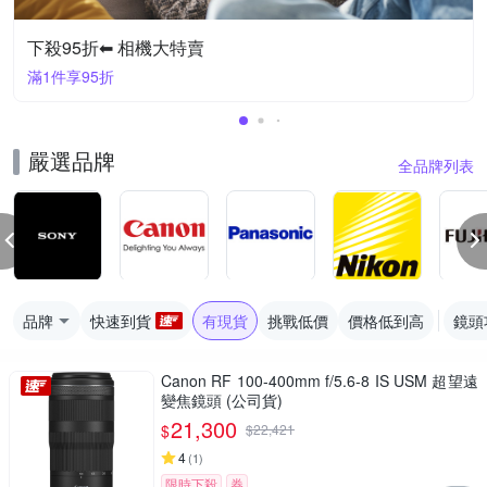
下殺95折⬅︎ 相機大特賣
滿1件享95折
嚴選品牌
全品牌列表
品牌
快速到貨
有現貨
挑戰低價
價格低到高
鏡頭
Canon RF 100-400mm f/5.6-8 IS USM 超望遠
變焦鏡頭 (公司貨)
21,300
$
$
22,421
4
(
1
)
限時下殺
券