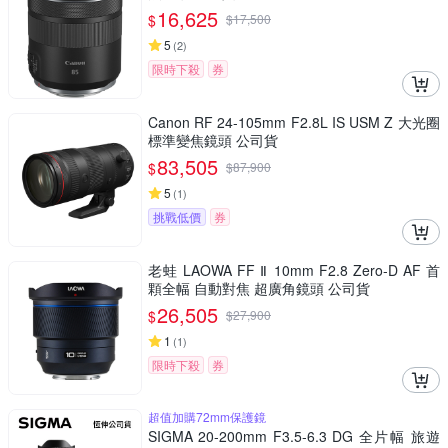
16,625
$
$
17,500
5
(
2
)
限時下殺
券
Canon RF 24-105mm F2.8L IS USM Z 大光圈
標準變焦鏡頭 公司貨
83,505
$
$
87,900
5
(
1
)
挑戰低價
券
老蛙 LAOWA FF Ⅱ 10mm F2.8 Zero-D AF 首
顆全幅 自動對焦 超廣角鏡頭 公司貨
26,505
$
$
27,900
1
(
1
)
限時下殺
券
超值加購72mm保護鏡
SIGMA 20-200mm F3.5-6.3 DG 全片幅 旅遊