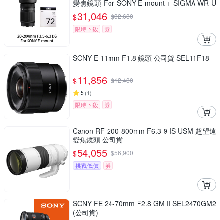
變焦鏡頭 For SONY E-mount + SIGMA WR U
V 72mm 最頂級保護鏡 (公司貨)
31,046
$
$
32,680
限時下殺
券
SONY E 11mm F1.8 鏡頭 公司貨 SEL11F18
11,856
$
$
12,480
5
(
1
)
限時下殺
券
Canon RF 200-800mm F6.3-9 IS USM 超望遠
變焦鏡頭 公司貨
54,055
$
$
56,900
挑戰低價
券
SONY FE 24-70mm F2.8 GM II SEL2470GM2
(公司貨)