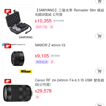
【SAMYANG】三陽光學 Remaster Slim 模組
化鏡頭套組 公司貨
10,355
$
$
10,900
限時下殺
券
NIKKOR Z 40mm f/2
9,105
$
$
9,584
挑戰低價
券
Canon RF 24-240mm F4-6.3 IS USM 變焦鏡
頭(公司貨)
29,578
$
券