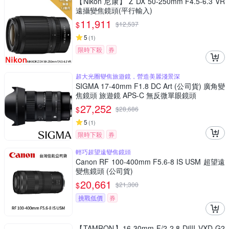
【Nikon 尼康】 Z DX 50-250mm F4.5-6.3 VR
遠攝變焦鏡頭(平行輸入)
11,911
$
$
12,537
5
(
1
)
限時下殺
券
超大光圈變焦旅遊鏡，營造美麗淺景深
SIGMA 17-40mm F1.8 DC Art (公司貨) 廣角變
焦鏡頭 旅遊鏡 APS-C 無反微單眼鏡頭
27,252
$
$
28,686
5
(
1
)
限時下殺
券
輕巧超望遠變焦鏡頭
Canon RF 100-400mm F5.6-8 IS USM 超望遠
變焦鏡頭 (公司貨)
20,661
$
$
21,300
挑戰低價
券
【TAMRON】16-30mm F/2-2.8 DiIII VXD G2