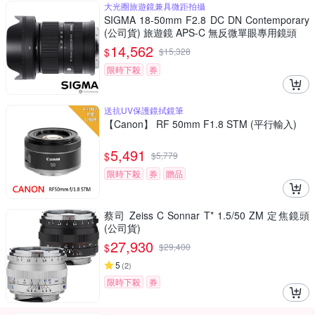
大光圈旅遊鏡兼具微距拍攝
SIGMA 18-50mm F2.8 DC DN Contemporary
(公司貨) 旅遊鏡 APS-C 無反微單眼專用鏡頭
14,562
$
$
15,328
限時下殺
券
送抗UV保護鏡拭鏡筆
【Canon】 RF 50mm F1.8 STM (平行輸入)
5,491
$
$
5,779
限時下殺
券
贈品
蔡司 Zeiss C Sonnar T* 1.5/50 ZM 定焦鏡頭
(公司貨)
27,930
$
$
29,400
5
(
2
)
限時下殺
券