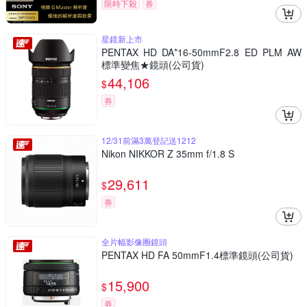
限時下殺
券
星鏡新上市
PENTAX HD DA*16-50mmF2.8 ED PLM AW
標準變焦★鏡頭(公司貨)
44,106
$
券
12/31前滿3萬登記送1212
Nikon NIKKOR Z 35mm f/1.8 S
29,611
$
券
全片幅影像圈鏡頭
PENTAX HD FA 50mmF1.4標準鏡頭(公司貨)
15,900
$
券