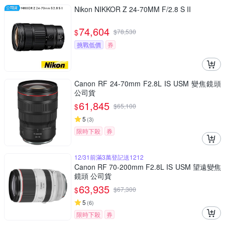
Nikon NIKKOR Z 24-70MM F/2.8 S II
74,604
$
$
78,530
挑戰低價
券
Canon RF 24-70mm F2.8L IS USM 變焦鏡頭
公司貨
61,845
$
$
65,100
5
(
3
)
限時下殺
券
12/31前滿3萬登記送1212
Canon RF 70-200mm F2.8L IS USM 望遠變焦
鏡頭 公司貨
63,935
$
$
67,300
5
(
6
)
限時下殺
券