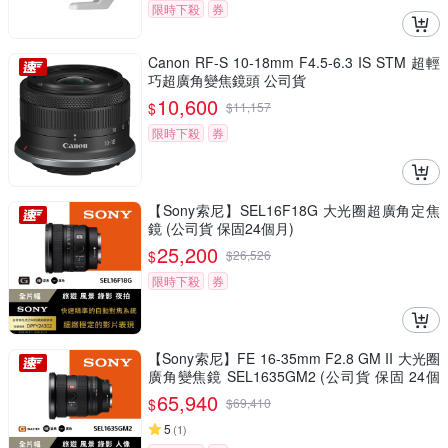
限時下殺
券
Canon RF-S 10-18mm F4.5-6.3 IS STM 超輕
巧超廣角變焦鏡頭 公司貨
10,600
$
$
11,157
限時下殺
券
【Sony索尼】SEL16F18G 大光圈超廣角定焦
鏡 (公司貨 保固24個月)
25,200
$
$
26,526
限時下殺
券
【Sony索尼】FE 16-35mm F2.8 GM II 大光圈
廣角變焦鏡 SEL1635GM2 (公司貨 保固 24個
月)
65,940
$
$
69,410
5
(
1
)