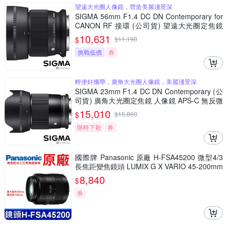
望遠大光圈人像鏡，營造美麗淺景深
SIGMA 56mm F1.4 DC DN Contemporary for
CANON RF 接環 (公司貨) 望遠大光圈定焦鏡
人像鏡 APS-C 無反微單眼專用鏡頭
10,631
$
$
11,190
挑戰低價
券
輕便好攜帶，廣角大光圈人像鏡，美麗淺景深
SIGMA 23mm F1.4 DC DN Contemporary (公
司貨) 廣角大光圈定焦鏡 人像鏡 APS-C 無反微
單眼專用鏡頭
15,010
$
$
15,800
限時下殺
券
國際牌 Panasonic 原廠 H-FSA45200 微型4/3
長焦距變焦鏡頭 LUMIX G X VARIO 45-200mm
單眼鏡頭 相機
8,840
$
券