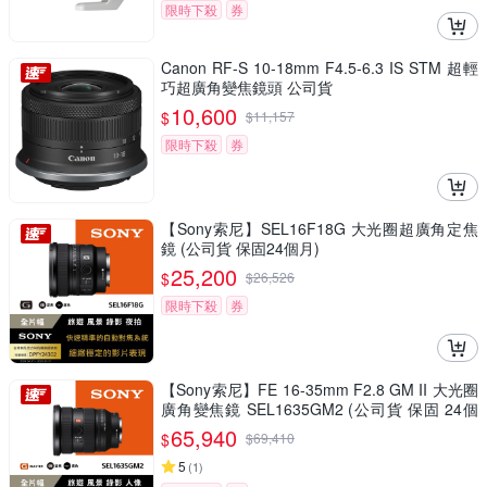
限時下殺
券
Canon RF-S 10-18mm F4.5-6.3 IS STM 超輕
巧超廣角變焦鏡頭 公司貨
10,600
$
$
11,157
限時下殺
券
【Sony索尼】SEL16F18G 大光圈超廣角定焦
鏡 (公司貨 保固24個月)
25,200
$
$
26,526
限時下殺
券
【Sony索尼】FE 16-35mm F2.8 GM II 大光圈
廣角變焦鏡 SEL1635GM2 (公司貨 保固 24個
月)
65,940
$
$
69,410
5
(
1
)