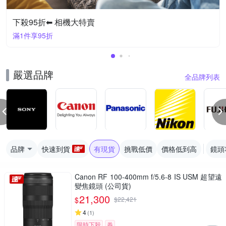
下殺95折⬅︎ 相機大特賣
滿1件享95折
嚴選品牌
全品牌列表
品牌
快速到貨
有現貨
挑戰低價
價格低到高
鏡頭
Canon RF 100-400mm f/5.6-8 IS USM 超望遠
變焦鏡頭 (公司貨)
21,300
$
$
22,421
4
(
1
)
限時下殺
券