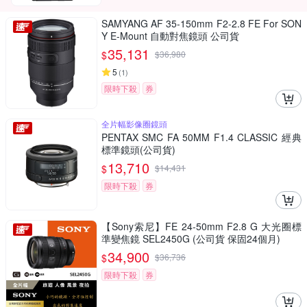
SAMYANG AF 35-150mm F2-2.8 FE For SON
Y E-Mount 自動對焦鏡頭 公司貨
35,131
$
$
36,980
5
(
1
)
限時下殺
券
全片幅影像圈鏡頭
PENTAX SMC FA 50MM F1.4 CLASSIC 經典
標準鏡頭(公司貨)
13,710
$
$
14,431
限時下殺
券
【Sony索尼】FE 24-50mm F2.8 G 大光圈標
準變焦鏡 SEL2450G (公司貨 保固24個月)
34,900
$
$
36,736
限時下殺
券