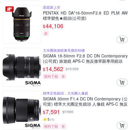
星鏡新上市
PENTAX HD DA*16-50mmF2.8 ED PLM AW
標準變焦★鏡頭(公司貨)
44,106
$
券
大光圈旅遊鏡兼具微距拍攝
SIGMA 18-50mm F2.8 DC DN Contemporary
(公司貨) 旅遊鏡 APS-C 無反微單眼專用鏡頭
14,562
$
$
15,328
限時下殺
券
標準定焦鏡頭，大光圈人像鏡
SIGMA 30mm F1.4 DC DN Contemporary (公
司貨) 標準大光圈定焦鏡頭 人像鏡 APS-C 無反
微單眼專用鏡頭
7,591
$
$
7,990
5
(
1
)
限時下殺
券