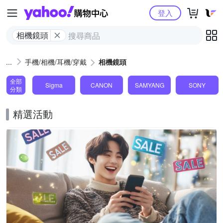
Yahoo購物中心
登入
相機鏡頭
手機/相機/耳機/穿戴
相機鏡頭
全部
Sigma
CANON
SAMYANG
SONY
分類
精選活動