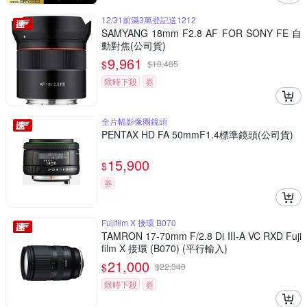
12/31前滿3萬登記送1212
SAMYANG 18mm F2.8 AF FOR SONY FE 自
動對焦(公司貨)
9,961
$
$
10,485
限時下殺
券
全片幅影像圈鏡頭
PENTAX HD FA 50mmF1.4標準鏡頭(公司貨)
15,900
$
券
Fujifilm X 接環 B070
TAMRON 17-70mm F/2.8 Di III-A VC RXD Fuji
film X 接環 (B070) (平行輸入)
21,000
$
$
22,340
限時下殺
券