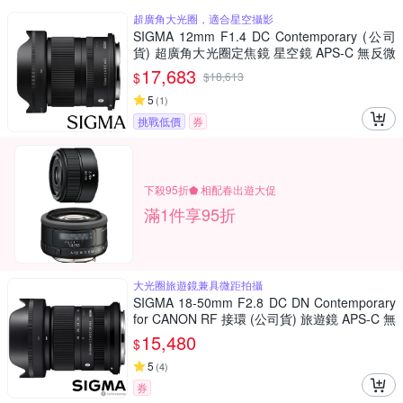
超廣角大光圈，適合星空攝影
SIGMA 12mm F1.4 DC Contemporary (公司
貨) 超廣角大光圈定焦鏡 星空鏡 APS-C 無反微
單眼專用鏡頭
17,683
$
$
18,613
5
(
1
)
挑戰低價
券
下殺95折⬟ 相配春出遊大促
滿1件享95折
大光圈旅遊鏡兼具微距拍攝
SIGMA 18-50mm F2.8 DC DN Contemporary
for CANON RF 接環 (公司貨) 旅遊鏡 APS-C 無
反微單眼專用鏡頭
15,480
$
5
(
4
)
券