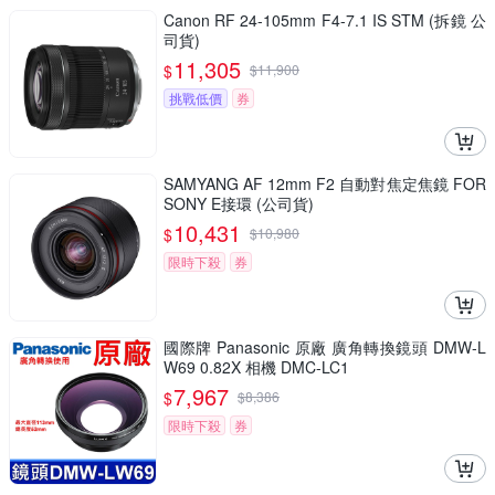
Canon RF 24-105mm F4-7.1 IS STM (拆鏡 公
司貨)
11,305
$
$
11,900
挑戰低價
券
SAMYANG AF 12mm F2 自動對焦定焦鏡 FOR
SONY E接環 (公司貨)
10,431
$
$
10,980
限時下殺
券
國際牌 Panasonic 原廠 廣角轉換鏡頭 DMW-L
W69 0.82X 相機 DMC-LC1
7,967
$
$
8,386
限時下殺
券