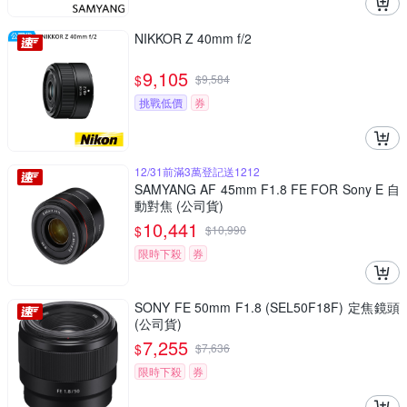
NIKKOR Z 40mm f/2
9,105
$
$
9,584
挑戰低價
券
12/31前滿3萬登記送1212
SAMYANG AF 45mm F1.8 FE FOR Sony E 自
動對焦 (公司貨)
10,441
$
$
10,990
限時下殺
券
SONY FE 50mm F1.8 (SEL50F18F) 定焦鏡頭
(公司貨)
7,255
$
$
7,636
限時下殺
券