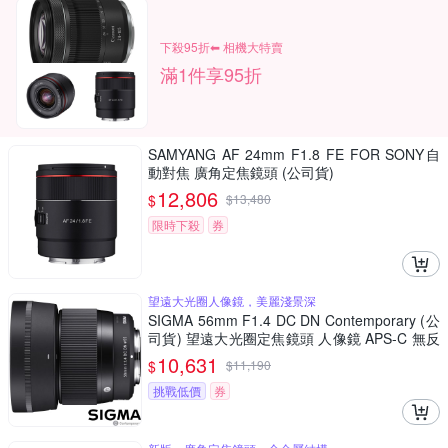
下殺95折⬅︎ 相機大特賣
滿1件享95折
SAMYANG AF 24mm F1.8 FE FOR SONY自
動對焦 廣角定焦鏡頭 (公司貨)
12,806
$
$
13,480
限時下殺
券
望遠大光圈人像鏡，美麗淺景深
SIGMA 56mm F1.4 DC DN Contemporary (公
司貨) 望遠大光圈定焦鏡頭 人像鏡 APS-C 無反
微單眼專用鏡頭
10,631
$
$
11,190
挑戰低價
券