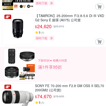
限時下殺
券
【TAMRON】25-200mm F/2.8-5.6 Di III VXD
G2 Sony E 接環 (A075) 公司貨
24,620
$
$
25,915
5
(
1
)
限時下殺
券
下殺95折⬅︎ 相機大特賣
滿1件享95折
SONY FE 70-200 mm F2.8 GM OSS II SEL70
200GM2 (公司貨)
74,670
$
$
78,600
5
(
1
)