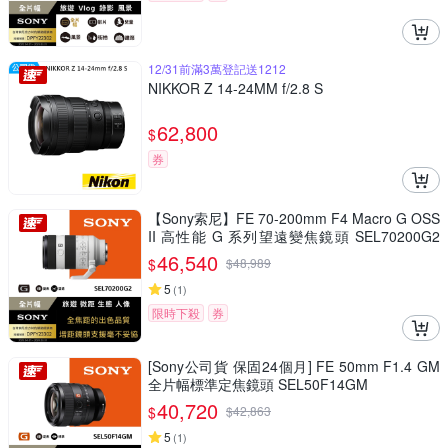
12/31前滿3萬登記送1212
NIKKOR Z 14-24MM f/2.8 S
62,800
$
券
【Sony索尼】FE 70-200mm F4 Macro G OSS
II 高性能 G 系列望遠變焦鏡頭 SEL70200G2
(公司貨 保固24個月)
46,540
$
$
48,989
5
(
1
)
限時下殺
券
[Sony公司貨 保固24個月] FE 50mm F1.4 GM
全片幅標準定焦鏡頭 SEL50F14GM
40,720
$
$
42,863
5
(
1
)