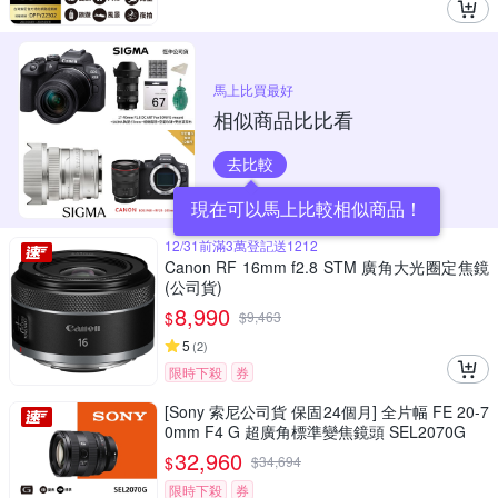
馬上比買最好
相似商品比比看
去比較
現在可以馬上比較相似商品！
12/31前滿3萬登記送1212
Canon RF 16mm f2.8 STM 廣角大光圈定焦鏡
(公司貨)
8,990
$
$
9,463
5
(
2
)
限時下殺
券
[Sony 索尼公司貨 保固24個月] 全片幅 FE 20-7
0mm F4 G 超廣角標準變焦鏡頭 SEL2070G
32,960
$
$
34,694
限時下殺
券