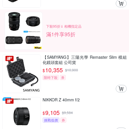
下殺95折⇓ 相機指定品
滿1件享95折
【SAMYANG】三陽光學 Remaster Slim 模組
化鏡頭套組 公司貨
10,355
$
$
10,900
限時下殺
券
NIKKOR Z 40mm f/2
9,105
$
$
9,584
挑戰低價
券