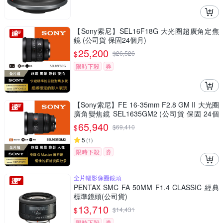
【Sony索尼】SEL16F18G 大光圈超廣角定焦
鏡 (公司貨 保固24個月)
25,200
$
$
26,526
限時下殺
券
【Sony索尼】FE 16-35mm F2.8 GM II 大光圈
廣角變焦鏡 SEL1635GM2 (公司貨 保固 24個
月)
65,940
$
$
69,410
5
(
1
)
限時下殺
券
全片幅影像圈鏡頭
PENTAX SMC FA 50MM F1.4 CLASSIC 經典
標準鏡頭(公司貨)
13,710
$
$
14,431
限時下殺
券