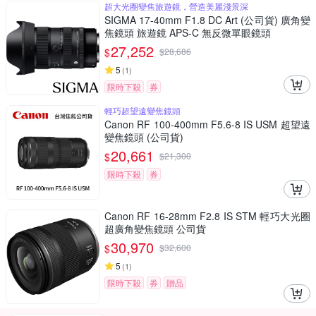
超大光圈變焦旅遊鏡，營造美麗淺景深
SIGMA 17-40mm F1.8 DC Art (公司貨) 廣角變
焦鏡頭 旅遊鏡 APS-C 無反微單眼鏡頭
27,252
$
$
28,686
5
(
1
)
限時下殺
券
輕巧超望遠變焦鏡頭
Canon RF 100-400mm F5.6-8 IS USM 超望遠
變焦鏡頭 (公司貨)
20,661
$
$
21,300
限時下殺
券
Canon RF 16-28mm F2.8 IS STM 輕巧大光圈
超廣角變焦鏡頭 公司貨
30,970
$
$
32,600
5
(
1
)
限時下殺
券
贈品