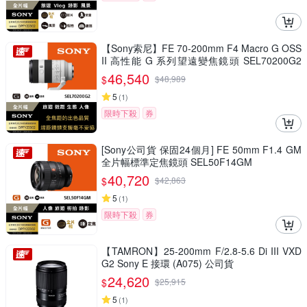
【Sony索尼】FE 70-200mm F4 Macro G OSS
II 高性能 G 系列望遠變焦鏡頭 SEL70200G2
(公司貨 保固24個月)
46,540
$
$
48,989
5
(
1
)
限時下殺
券
[Sony公司貨 保固24個月] FE 50mm F1.4 GM
全片幅標準定焦鏡頭 SEL50F14GM
40,720
$
$
42,863
5
(
1
)
限時下殺
券
【TAMRON】25-200mm F/2.8-5.6 Di III VXD
G2 Sony E 接環 (A075) 公司貨
24,620
$
$
25,915
5
(
1
)