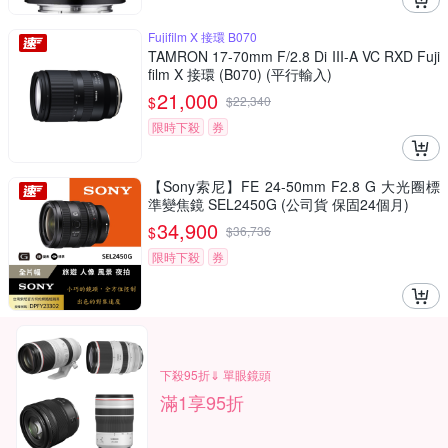
Fujifilm X 接環 B070
TAMRON 17-70mm F/2.8 Di III-A VC RXD Fuji
film X 接環 (B070) (平行輸入)
21,000
$
$
22,340
限時下殺
券
【Sony索尼】FE 24-50mm F2.8 G 大光圈標
準變焦鏡 SEL2450G (公司貨 保固24個月)
34,900
$
$
36,736
限時下殺
券
下殺95折⇓ 單眼鏡頭
滿1享95折