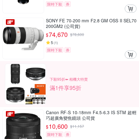
限時下殺
券
SONY FE 70-200 mm F2.8 GM OSS II SEL70
200GM2 (公司貨)
74,670
$
$
78,600
5
(
1
)
限時下殺
券
下殺95折⬅︎ 相機大特賣
滿1件享95折
Canon RF-S 10-18mm F4.5-6.3 IS STM 超輕
巧超廣角變焦鏡頭 公司貨
10,600
$
$
11,157
限時下殺
券