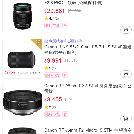
F2.8 PRO II 鏡頭 (公司貨 裸裝)
20,881
$
$
21,980
4.7
(
2
)
限時下殺
券
贈 專屬拭鏡筆 減壓背帶
Canon RF-S 55-210mm F5-7.1 IS STM*望遠
變焦鏡(平行輸入)
9,991
$
$
10,516
5
(
1
)
限時下殺
券
Canon RF 28mm F2.8 STM 廣角定焦鏡頭 公
司貨
8,455
$
$
8,900
5
(
2
)
限時下殺
券
Canon RF 85mm F2 Macro IS STM 中望遠定