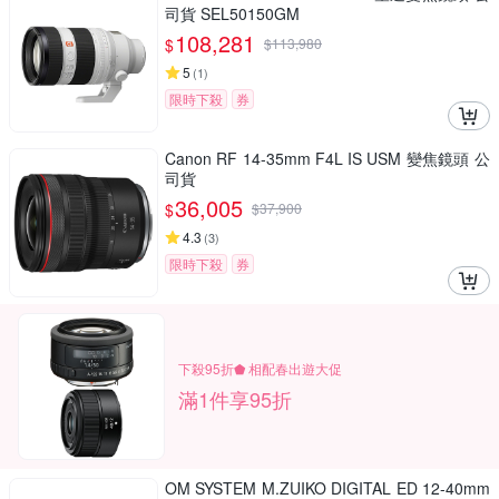
司貨 SEL50150GM
108,281
$
$
113,980
5
(
1
)
限時下殺
券
Canon RF 14-35mm F4L IS USM 變焦鏡頭 公
司貨
36,005
$
$
37,900
4.3
(
3
)
限時下殺
券
下殺95折⬟ 相配春出遊大促
滿1件享95折
OM SYSTEM M.ZUIKO DIGITAL ED 12-40mm