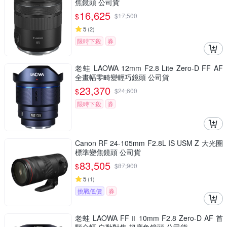
焦鏡頭 公司貨
16,625
$
$
17,500
5
(
2
)
限時下殺
券
老蛙 LAOWA 12mm F2.8 Lite Zero-D FF AF
全畫幅零畸變輕巧鏡頭 公司貨
23,370
$
$
24,600
限時下殺
券
Canon RF 24-105mm F2.8L IS USM Z 大光圈
標準變焦鏡頭 公司貨
83,505
$
$
87,900
5
(
1
)
挑戰低價
券
老蛙 LAOWA FF Ⅱ 10mm F2.8 Zero-D AF 首