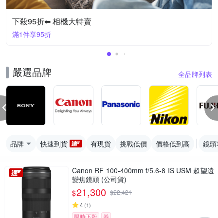
下殺95折⬅︎ 相機大特賣
滿1件享95折
嚴選品牌
全品牌列表
品牌
快速到貨
有現貨
挑戰低價
價格低到高
鏡頭
Canon RF 100-400mm f/5.6-8 IS USM 超望遠
變焦鏡頭 (公司貨)
21,300
$
$
22,421
4
(
1
)
限時下殺
券