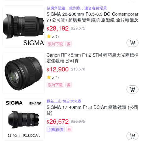
超廣角望遠一鏡到底，適合各種場景
SIGMA 20-200mm F3.5-6.3 DG Contemporar
y (公司貨) 超廣角變焦鏡頭 旅遊鏡 全片幅無反
微單眼鏡頭
28,192
$
$
29,675
5
(
3
)
限時下殺
券
Canon RF 45mm F1.2 STM 輕巧超大光圈標準
定焦鏡頭 公司貨
12,900
$
$
13,578
5
(
1
)
限時下殺
券
最新上市 恆定大光圈
SIGMA 17-40mm F1.8 DC Art 標準鏡頭 (公司
貨)
26,672
$
$
28,075
挑戰低價
券