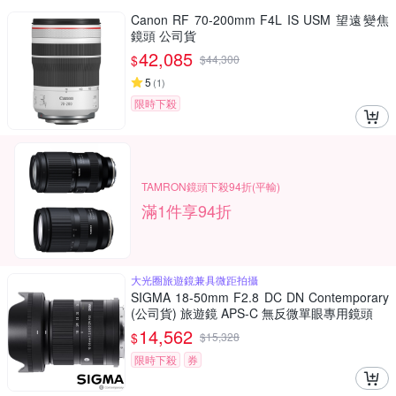
Canon RF 70-200mm F4L IS USM 望遠變焦
鏡頭 公司貨
42,085
$
$
44,300
5
(
1
)
限時下殺
TAMRON鏡頭下殺94折(平輸)
滿1件享94折
大光圈旅遊鏡兼具微距拍攝
SIGMA 18-50mm F2.8 DC DN Contemporary
(公司貨) 旅遊鏡 APS-C 無反微單眼專用鏡頭
14,562
$
$
15,328
限時下殺
券