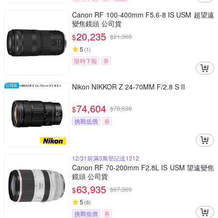
Canon RF 100-400mm F5.6-8 IS USM 超望遠
變焦鏡頭 公司貨
20,235
$
$
21,300
5
(
1
)
限時下殺
券
Nikon NIKKOR Z 24-70MM F/2.8 S II
74,604
$
$
78,530
挑戰低價
券
12/31前滿3萬登記送1212
Canon RF 70-200mm F2.8L IS USM 望遠變焦
鏡頭 公司貨
63,935
$
$
67,300
5
(
6
)
挑戰低價
券