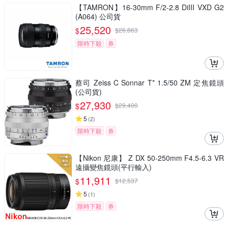
【TAMRON】16-30mm F/2-2.8 DiIII VXD G2
(A064) 公司貨
25,520
$
$
26,863
限時下殺
券
蔡司 Zeiss C Sonnar T* 1.5/50 ZM 定焦鏡頭
(公司貨)
27,930
$
$
29,400
5
(
2
)
限時下殺
券
【Nikon 尼康】 Z DX 50-250mm F4.5-6.3 VR
遠攝變焦鏡頭(平行輸入)
11,911
$
$
12,537
5
(
1
)
限時下殺
券