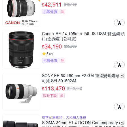
42,911
$
$
45,169
挑戰低價
券
Canon RF 24-105mm f/4L IS USM 變焦鏡頭
(白盒拆鏡) (公司貨)
34,190
$
$
35,989
5
(
2
)
挑戰低價
券
SONY FE 50-150mm F2 GM 望遠變焦鏡頭 公
司貨 SEL50150GM
113,470
$
$
119,442
限時下殺
券
標準定焦鏡頭，大光圈人像鏡
SIGMA 30mm F1.4 DC DN Contemporary (公