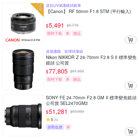
送抗UV保護鏡拭鏡筆
【Canon】 RF 50mm F1.8 STM (平行輸入)
5,491
$
$
5,779
限時下殺
券
贈品
送保護鏡、吹球拭筆組
Nikon NIKKOR Z 24-70mm F2.8 S II 標準變焦
鏡頭 公司貨
77,805
$
$
81,900
限時下殺
券
贈品
SONY FE 24-70mm F2.8 GM II 標準變焦鏡頭
公司貨 SEL2470GM2
51,281
$
$
53,980
5
(
1
)
挑戰低價
券