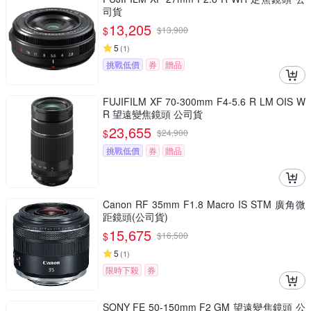
司貨
13,205
$
$
13,900
5
(
1
)
挑戰低價
券
贈品
FUJIFILM XF 70-300mm F4-5.6 R LM OIS W
R 望遠變焦鏡頭 公司貨
23,655
$
$
24,900
挑戰低價
券
贈品
Canon RF 35mm F1.8 Macro IS STM 廣角微
距鏡頭(公司貨)
15,675
$
$
16,500
5
(
1
)
限時下殺
券
SONY FE 50-150mm F2 GM 望遠變焦鏡頭 公