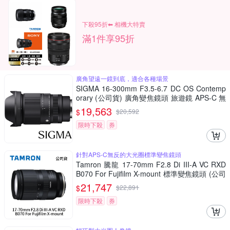
下殺95折⬅︎ 相機大特賣
滿1件享95折
廣角望遠一鏡到底，適合各種場景
SIGMA 16-300mm F3.5-6.7 DC OS Contemp
orary (公司貨) 廣角變焦鏡頭 旅遊鏡 APS-C 無
反微單眼鏡頭
19,563
$
$
20,592
限時下殺
券
針對APS-C無反的大光圈標準變焦鏡頭
Tamron 騰龍 17-70mm F2.8 Di III-A VC RXD
B070 For Fujifilm X-mount 標準變焦鏡頭 (公司
貨)
21,747
$
$
22,891
限時下殺
券