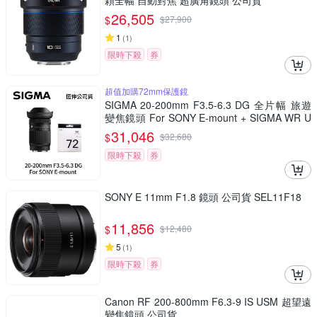
顆全幅 自動對焦 超廣角鏡頭 公司貨
26,505
$
$
27,900
1
(
1
)
限時下殺
券
超值加購72mm保護鏡
SIGMA 20-200mm F3.5-6.3 DG 全片幅 旅遊
變焦鏡頭 For SONY E-mount + SIGMA WR U
V 72mm 最頂級保護鏡 (公司貨)
31,046
$
$
32,680
限時下殺
券
SONY E 11mm F1.8 鏡頭 公司貨 SEL11F18
11,856
$
$
12,480
5
(
1
)
限時下殺
券
Canon RF 200-800mm F6.3-9 IS USM 超望遠
變焦鏡頭 公司貨