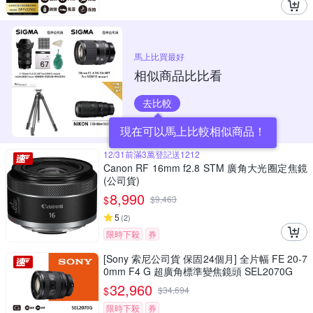
馬上比買最好
相似商品比比看
去比較
現在可以馬上比較相似商品！
12/31前滿3萬登記送1212
Canon RF 16mm f2.8 STM 廣角大光圈定焦鏡
(公司貨)
8,990
$
$
9,463
5
(
2
)
限時下殺
券
[Sony 索尼公司貨 保固24個月] 全片幅 FE 20-7
0mm F4 G 超廣角標準變焦鏡頭 SEL2070G
32,960
$
$
34,694
限時下殺
券