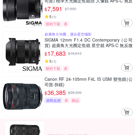
司貨) 標準大光圈定焦鏡頭 人像鏡 APS-C 無反
微單眼專用鏡頭
7,591
$
$
7,990
5
(
1
)
限時下殺
券
超廣角大光圈，適合星空攝影
SIGMA 12mm F1.4 DC Contemporary (公司
貨) 超廣角大光圈定焦鏡 星空鏡 APS-C 無反微
單眼專用鏡頭
17,683
$
$
18,613
5
(
1
)
限時下殺
券
Canon RF 24-105mm F4L IS USM 變焦鏡(公
司貨-拆鏡)
36,385
$
$
38,300
挑戰低價
券
贈品