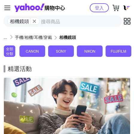
Yahoo購物中心
登入
相機鏡頭
手機/相機/耳機/穿戴
相機鏡頭
全部
CANON
SONY
NIKON
FUJIFILM
分類
精選活動