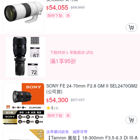
54,055
$
$
56,900
限時下殺
券
下殺95折⇓ 單眼鏡頭 (ZG)
滿1享95折
SONY FE 24-70mm F2.8 GM II SEL2470GM2
(公司貨)
54,300
$
$
57,157
5
(
1
)
限時下殺
券
送專屬拭鏡筆、減壓背帶
【Tamron 騰龍】18-300mm F3.5-6.3 Di III-A