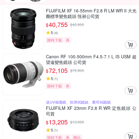
FUJIFILM XF 16-55mm F2.8 R LM WR II 大光
圈標準變焦鏡頭 恆昶公司貨
40,755
$
$
42,900
5
(
4
)
限時下殺
券
Canon RF 100-500mm F4.5-7.1 L IS USM 超
望遠變焦鏡頭 公司貨
72,105
$
$
75,900
5
(
1
)
限時下殺
券
送UV保護鏡、吹球拭鏡組、蔡司拭鏡紙
FUJIFILM XF 23mm F2.8 R WR 定焦鏡頭 公
司貨
13,205
$
$
13,900
5
(
1
)
限時下殺
券
贈品