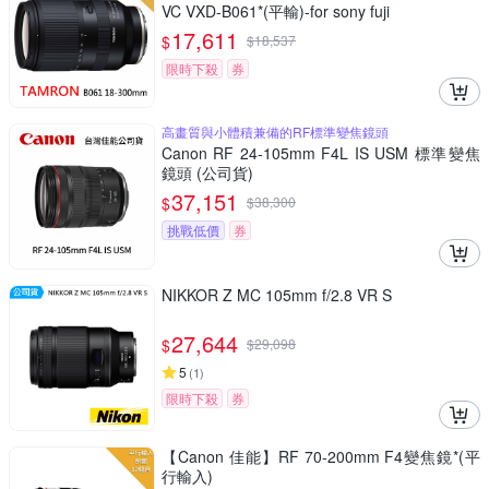
VC VXD-B061*(平輸)-for sony fuji
17,611
$
$
18,537
限時下殺
券
高畫質與小體積兼備的RF標準變焦鏡頭
Canon RF 24-105mm F4L IS USM 標準變焦
鏡頭 (公司貨)
37,151
$
$
38,300
挑戰低價
券
NIKKOR Z MC 105mm f/2.8 VR S
27,644
$
$
29,098
5
(
1
)
限時下殺
券
【Canon 佳能】RF 70-200mm F4變焦鏡*(平
行輸入)