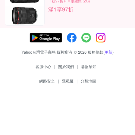
下殺97折⇓ 單眼鏡頭 (ZG)
滿1享97折
Yahoo台灣電子商務 版權所有 © 2026 服務條款(
更新
)
客服中心
|
關於我們
|
購物須知
網路安全
|
隱私權
|
分類地圖