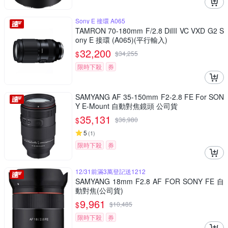
Sony E 接環 A065
TAMRON 70-180mm F/2.8 DiIII VC VXD G2 S
ony E 接環 (A065)(平行輸入)
32,200
$
$
34,255
限時下殺
券
SAMYANG AF 35-150mm F2-2.8 FE For SON
Y E-Mount 自動對焦鏡頭 公司貨
35,131
$
$
36,980
5
(
1
)
限時下殺
券
12/31前滿3萬登記送1212
SAMYANG 18mm F2.8 AF FOR SONY FE 自
動對焦(公司貨)
9,961
$
$
10,485
限時下殺
券