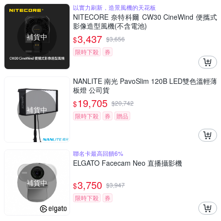
以實力刷新，造景風機的天花板
NITECORE 奈特科爾 CW30 CineWind 便攜式
影像造型風機(不含電池)
補貨中
3,437
$
$
3,656
限時下殺
券
NANLITE 南光 PavoSlim 120B LED雙色溫輕薄
板燈 公司貨
19,705
$
$
20,742
補貨中
限時下殺
券
贈品
聯名卡最高回饋6%
ELGATO Facecam Neo 直播攝影機
補貨中
3,750
$
$
3,947
限時下殺
券