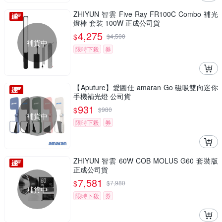
ZHIYUN 智雲 Five Ray FR100C Combo 補光
燈棒 套裝 100W 正成公司貨
4,275
$
$
4,500
補貨中
限時下殺
券
【Aputure】愛圖仕 amaran Go 磁吸雙向迷你
手機補光燈 公司貨
931
$
$
980
補貨中
限時下殺
券
ZHIYUN 智雲 60W COB MOLUS G60 套裝版
正成公司貨
7,581
$
$
7,980
補貨中
限時下殺
券