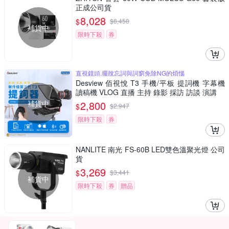
正成公司貨
8,028
$
$
8,450
補貨中
限時下殺
券
直視鏡頭,擺脫忘詞與詞窮免除NG的煩惱
Desview 佰視悅 T3 手機/平板 提詞機 字幕機
讀稿機 VLOG 直播 主持 錄影 採訪 訪談 演講
補貨中
2,800
$
$
2,947
限時下殺
券
NANLITE 南光 FS-60B LED雙色溫聚光燈 公司
貨
3,269
$
$
3,441
補貨中
限時下殺
券
贈品