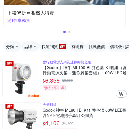
下殺95折⬅︎ 相機大特賣
滿1件享95折
分類
品牌
快速到貨
有現貨
挑戰低價
價格低到
含行動電源支架及迷你腳架套組
【Godox】神牛 ML100 BI 雙色溫 K1套組（含
行動電源支架＋迷你腳架套組） 100W LED燈
公司貨
6,356
$
$
6,690
限時下殺
券
少量到貨
Godox 神牛 ML60II BI Kit1 雙色溫 60W LED燈
含NP-F電池把手套組 公司貨
4,106
$
$
4,322