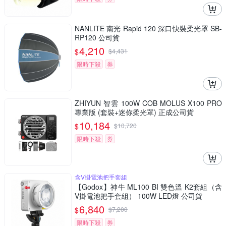
NANLITE 南光 Rapid 120 深口快裝柔光罩 SB-
RP120 公司貨
4,210
$
$
4,431
限時下殺
券
ZHIYUN 智雲 100W COB MOLUS X100 PRO
專業版 (套裝+迷你柔光罩) 正成公司貨
10,184
$
$
10,720
限時下殺
券
含V掛電池把手套組
【Godox】神牛 ML100 BI 雙色溫 K2套組（含
V掛電池把手套組） 100W LED燈 公司貨
6,840
$
$
7,200
限時下殺
券