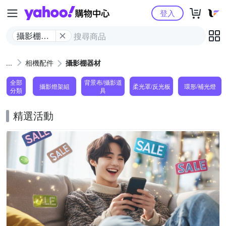
Yahoo購物中心
登入
攝影棚器
材
相機配件
攝影棚器材
全部
背景布/攝影道
攝影燈架組
柔光罩/反光板
環形/補光燈
分類
具
精選活動