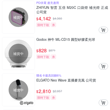
PD供電 邊充邊用
ZHIYUN 智雲 五倍 M20C 口袋燈 補光燈 正成
公司貨
補貨中
4,142
$
$
4,360
限時下殺
券
Godox 神牛 ML-CD15 圓型矽膠柔光球
828
$
$
871
補貨中
限時下殺
券
聯名卡最高回饋6%
ELGATO Neo Wave 直播麥克風 公司貨
補貨中
2,810
$
$
2,957
限時下殺
券