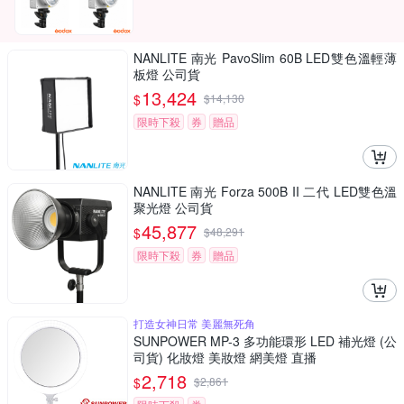
NANLITE 南光 PavoSlim 60B LED雙色溫輕薄
板燈 公司貨
13,424
$
$
14,130
限時下殺
券
贈品
NANLITE 南光 Forza 500B II 二代 LED雙色溫
聚光燈 公司貨
45,877
$
$
48,291
限時下殺
券
贈品
打造女神日常 美麗無死角
SUNPOWER MP-3 多功能環形 LED 補光燈 (公
司貨) 化妝燈 美妝燈 網美燈 直播
2,718
$
$
2,861