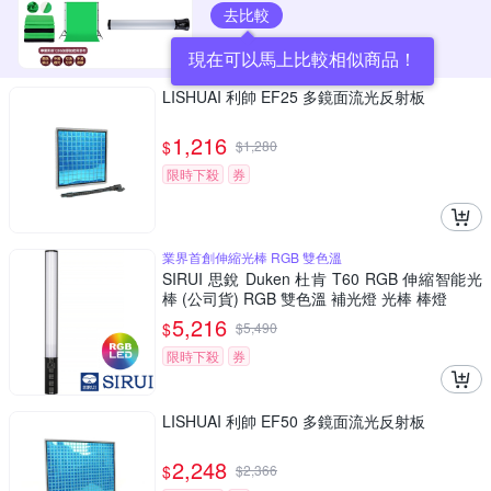
去比較
現在可以馬上比較相似商品！
LISHUAI 利帥 EF25 多鏡面流光反射板
1,216
$
$
1,280
限時下殺
券
業界首創伸縮光棒 RGB 雙色溫
SIRUI 思銳 Duken 杜肯 T60 RGB 伸縮智能光
棒 (公司貨) RGB 雙色溫 補光燈 光棒 棒燈
5,216
$
$
5,490
限時下殺
券
LISHUAI 利帥 EF50 多鏡面流光反射板
2,248
$
$
2,366