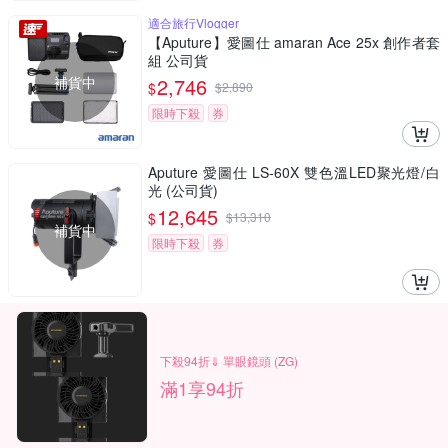
適合旅行Vlogger
【Aputure】愛圖仕 amaran Ace 25x 創作者套
組 公司貨
補貨中
2,746
$
$
2,890
限時下殺
券
Aputure 愛圖仕 LS-60X 雙色溫LED聚光燈/白
光 (公司貨)
12,645
$
$
13,310
補貨中
限時下殺
券
下殺94折⇓ 單眼鏡頭 (ZG)
滿1享94折