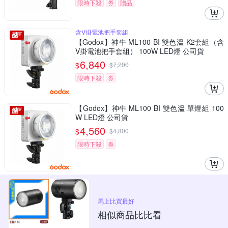
限時下殺
券
贈品
含V掛電池把手套組
【Godox】神牛 ML100 BI 雙色溫 K2套組（含
V掛電池把手套組） 100W LED燈 公司貨
6,840
$
$
7,200
限時下殺
券
【Godox】神牛 ML100 BI 雙色溫 單燈組 100
W LED燈 公司貨
4,560
$
$
4,800
限時下殺
券
馬上比買最好
相似商品比比看