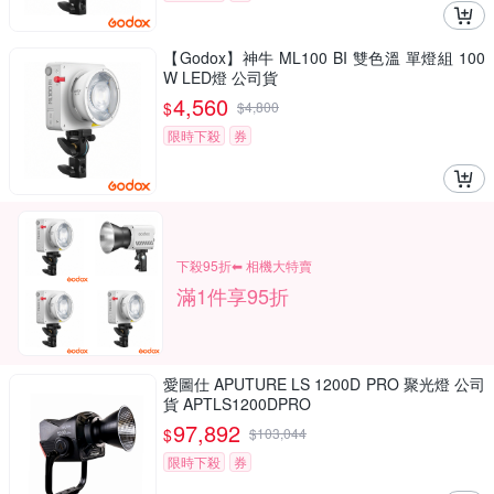
【Godox】神牛 ML100 BI 雙色溫 單燈組 100
W LED燈 公司貨
4,560
$
$
4,800
限時下殺
券
下殺95折⬅︎ 相機大特賣
滿1件享95折
愛圖仕 APUTURE LS 1200D PRO 聚光燈 公司
貨 APTLS1200DPRO
97,892
$
$
103,044
限時下殺
券