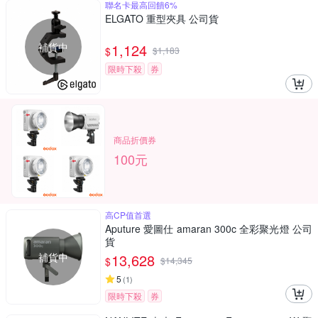
聯名卡最高回饋6%
ELGATO 重型夾具 公司貨
補貨中
1,124
$
$
1,183
限時下殺
券
商品折價券
100元
高CP值首選
Aputure 愛圖仕 amaran 300c 全彩聚光燈 公司
貨
補貨中
13,628
$
$
14,345
5
(
1
)
限時下殺
券