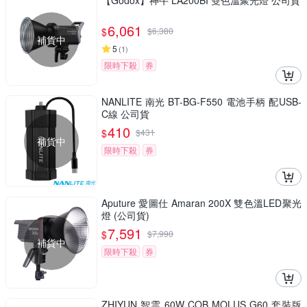
【Godox】神牛 LA200BI 雙色溫聚光燈 公司貨
6,061
$
$
6,380
補貨中
5
(
1
)
限時下殺
券
NANLITE 南光 BT-BG-F550 電池手柄 配USB-
C線 公司貨
410
$
$
431
補貨中
限時下殺
券
Aputure 愛圖仕 Amaran 200X 雙色溫LED聚光
燈 (公司貨)
7,591
$
$
7,990
補貨中
限時下殺
券
ZHIYUN 智雲 60W COB MOLUS G60 套裝版