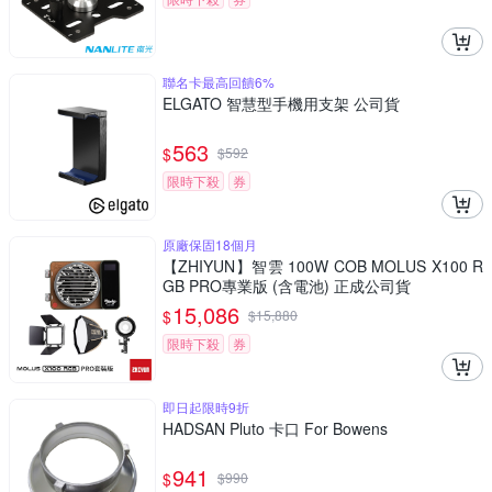
聯名卡最高回饋6%
ELGATO 智慧型手機用支架 公司貨
563
$
$
592
限時下殺
券
原廠保固18個月
【ZHIYUN】智雲 100W COB MOLUS X100 R
GB PRO專業版 (含電池) 正成公司貨
15,086
$
$
15,880
限時下殺
券
即日起限時9折
HADSAN Pluto 卡口 For Bowens
941
$
$
990