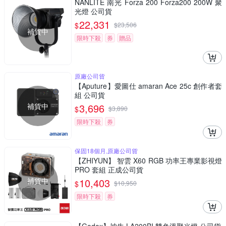
NANLITE 南光 Forza 200 Forza200 200W 聚
光燈 公司貨
22,331
$
$
23,506
補貨中
限時下殺
券
贈品
原廠公司貨
【Aputure】愛圖仕 amaran Ace 25c 創作者套
組 公司貨
補貨中
3,696
$
$
3,890
限時下殺
券
保固18個月,原廠公司貨
【ZHIYUN】 智雲 X60 RGB 功率王專業影視燈
PRO 套組 正成公司貨
補貨中
10,403
$
$
10,950
限時下殺
券