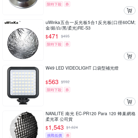
限時下殺
券
uWinka五合一反光板5合1反光板(口徑60CM;
金/銀/白/黑/柔光)RE-S3
471
$
$
495
限時下殺
券
W49 LED VIDEOLIGHT 口袋型補光燈
563
$
$
592
限時下殺
券
NANLITE 南光 EC-PR120 Para 120 蜂巢網格
柔光罩 公司貨
1,543
$
$
1,624
挑戰低價
券