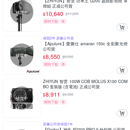
【ZHIYUN】智雲 功率王 G200 超頻影視燈 單
燈組 正成公司貨
補貨中
10,640
$
$
11,200
限時下殺
券
保固2年,原廠公司貨
【Aputure】愛圖仕 amaran 150c 全彩聚光燈
公司貨
補貨中
8,550
$
$
9,000
限時下殺
券
ZHIYUN 智雲 100W COB MOLUS X100 COM
BO 套裝版 (含電池) 正成公司貨
8,911
$
$
9,380
補貨中
限時下殺
券
原廠公司貨保固1年
【Godox】神牛 AD200 PRO II 外拍燈 公司貨