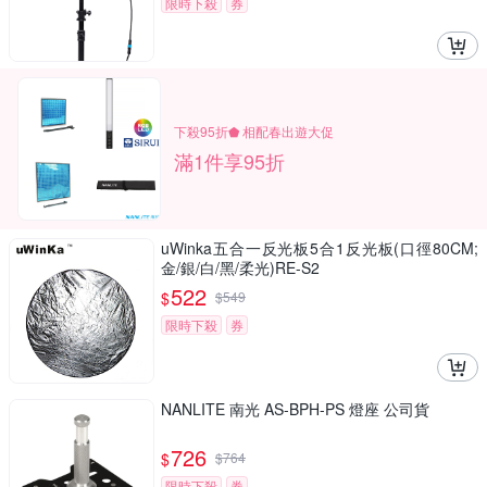
限時下殺
券
下殺95折⬟ 相配春出遊大促
滿1件享95折
uWinka五合一反光板5合1反光板(口徑80CM;
金/銀/白/黑/柔光)RE-S2
522
$
$
549
限時下殺
券
NANLITE 南光 AS-BPH-PS 燈座 公司貨
726
$
$
764
限時下殺
券