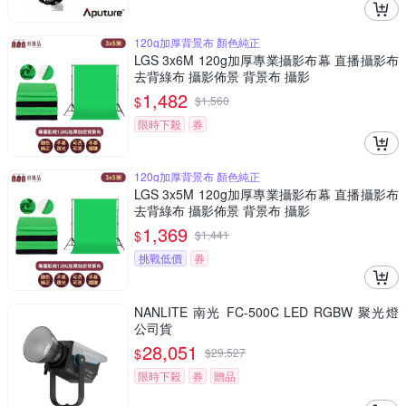
120g加厚背景布 顏色純正
LGS 3x6M 120g加厚專業攝影布幕 直播攝影布
去背綠布 攝影佈景 背景布 攝影
1,482
$
$
1,560
限時下殺
券
120g加厚背景布 顏色純正
LGS 3x5M 120g加厚專業攝影布幕 直播攝影布
去背綠布 攝影佈景 背景布 攝影
1,369
$
$
1,441
挑戰低價
券
NANLITE 南光 FC-500C LED RGBW 聚光燈
公司貨
28,051
$
$
29,527
限時下殺
券
贈品