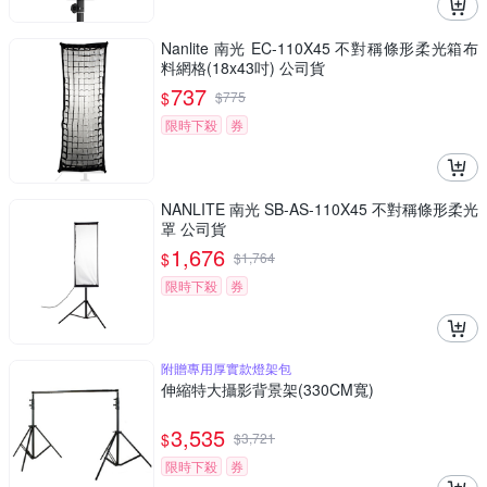
Nanlite 南光 EC-110X45 不對稱條形柔光箱布
料網格(18x43吋) 公司貨
737
$
$
775
限時下殺
券
NANLITE 南光 SB-AS-110X45 不對稱條形柔光
罩 公司貨
1,676
$
$
1,764
限時下殺
券
附贈專用厚實款燈架包
伸縮特大攝影背景架(330CM寬)
3,535
$
$
3,721
限時下殺
券