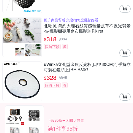
提升商品質感 怎麼拍怎麼擺都好看
北歐風 簡約大理石紋質感輕量皮革不反光背景
布-攝影棚專用桌布攝影道具kiret
318
$
$
334
限時下殺
券
uWinka穿孔型金銀反光板(口徑30CM;可手持亦
可裝在鏡頭上)RE-R30G
328
$
$
345
限時下殺
券
下殺95折⬅︎ 相機大特賣
滿1件享95折