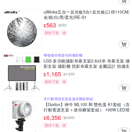
uWinka五合一反光板5合1反光板(口徑110CM;
金/銀/白/黑/柔光)RE-S1
563
$
$
592
限時下殺
券
整個城市都是你的攝影棚
LGS 多功能攝影布幕支架2.6x3米 布幕支架 攝
影支架 攝影棚 投影布幕支架 金屬設計 拍攝支
架 升降調節 三腳穩固 支架
1,165
$
$
1,226
限時下殺
券
含行動電源支架及迷你腳架套組
【Godox】神牛 ML100 BI 雙色溫 K1套組（含
行動電源支架＋迷你腳架套組） 100W LED燈
公司貨
6,356
$
$
6,690
限時下殺
券