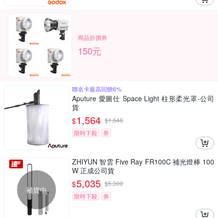
商品折價券
150元
聯名卡最高回饋6%
Aputure 愛圖仕 Space Light 柱形柔光罩-公司
貨
1,564
$
$
1,646
限時下殺
券
ZHIYUN 智雲 Five Ray FR100C 補光燈棒 100
W 正成公司貨
5,035
$
$
5,300
補貨中
限時下殺
券