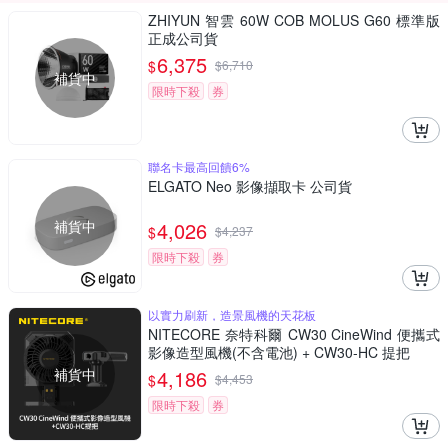
ZHIYUN 智雲 60W COB MOLUS G60 標準版
正成公司貨
6,375
$
$
6,710
補貨中
限時下殺
券
聯名卡最高回饋6%
ELGATO Neo 影像擷取卡 公司貨
補貨中
4,026
$
$
4,237
限時下殺
券
以實力刷新，造景風機的天花板
NITECORE 奈特科爾 CW30 CineWind 便攜式
影像造型風機(不含電池) + CW30-HC 提把
補貨中
4,186
$
$
4,453
限時下殺
券