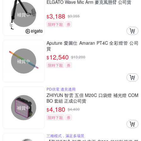
ELGATO Wave Mic Arm 麥克風懸臂 公司貨
補貨中
3,188
$
$
3,355
限時下殺
券
Aputure 愛圖仕 Amaran PT4C 全彩燈管 公司
貨
12,540
$
$
13,200
補貨中
限時下殺
券
PD供電 邊充邊用
ZHIYUN 智雲 五倍 M20C 口袋燈 補光燈 COM
BO 套組 正成公司貨
補貨中
4,180
$
$
4,400
限時下殺
券
三種模式，滿足多場景