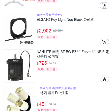
限時下殺
券
聯名卡最高回饋6%
ELGATO Key Light Neo Black 公司貨
2,902
$
$
3,054
限時下殺
券
NANLITE 南光 BT-BG-FZ60 Forza 60 NP-F 電
池手柄 公司貨
726
$
$
764
限時下殺
券
一轉四燈頭 有效提升成像亮度
一轉四 標準E27燈座
451
$
$
474
限時下殺
券