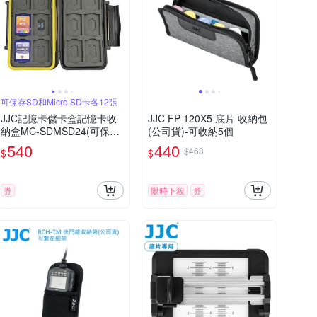
可保存SD和Micro SD卡各12張
JJC記憶卡儲卡盒記憶卡收
JJC FP-120X5 底片 收納包
納盒MC-SDMSD24(可保存
(公司貨)-可收納5個
SD和Micro SD卡各12張;防
540
440
$463
$
$
撞防潑水)記憶卡儲存盒保存
盒
券
限時下殺
券