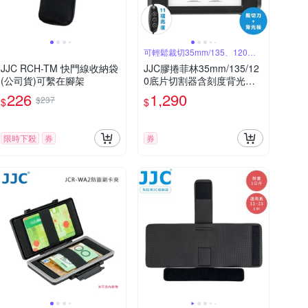
可輕鬆裁切35mm/135、120底
片
JJC RCH-TM 快門線收納袋
JJC膠捲菲林35mm/135/12
(公司貨)可繫在腳架
0底片切割器含刻度背光板S
FC-1(11檔亮度調整;刀片可
226
1,290
$237
$
$
替換)相機Film裁切器
限時下殺
券
券