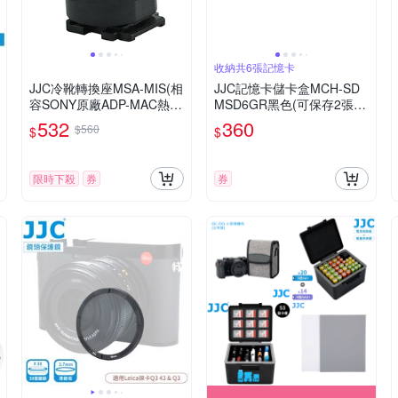
收納共6張記憶卡
JJC冷靴轉換座MSA-MIS(相
JJC記憶卡儲卡盒MCH-SD
容SONY原廠ADP-MAC熱靴
MSD6GR黑色(可保存2張S
轉接器;將索尼AI智慧型熱靴
D卡和4張Micro SD卡,共6張
532
360
$560
$
$
座轉成ISO通用冷靴座)可外
記憶卡)記憶卡盒收納盒儲存
接閃燈麥克風攝影燈
盒
限時下殺
券
券