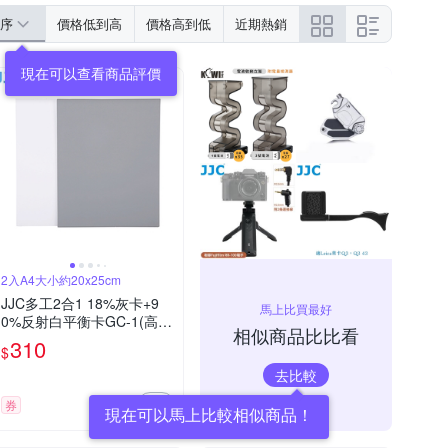
序
價格低到高
價格高到低
近期熱銷
2入A4大小約20x25cm
JJC多工2合1 18%灰卡+9
馬上比買最好
0%反射白平衡卡GC-1(高密
相似商品比比看
度紙製;約A4大小20x25cm,
310
$
2入,可測光&校正white bala
去比較
nce)Gray Card
券