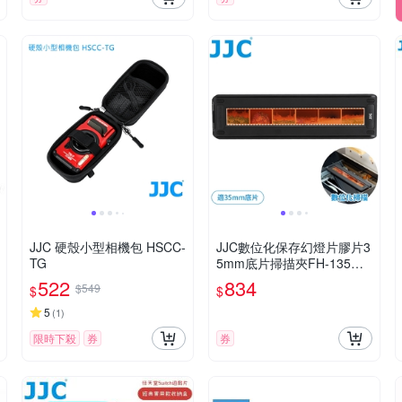
JJC 硬殼小型相機包 HSCC-
JJC數位化保存幻燈片膠片3
TG
5mm底片掃描夾FH-135底
片拷貝夾(背部防滑矽膠墊)F
522
834
$549
$
$
ilm菲林Scan膠捲掃描支架
5
(
1
)
限時下殺
券
券