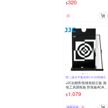
320
$
券
附二維水平氣泡和1/4-20母螺孔
JJC自動對焦移焦校正板 測
焦工具調焦板 對焦板ACA-0
1(微調相機鏡頭的自動對焦
1,079
$
功能;附二維水平氣泡和1/4“-
20母螺孔))Calibration Boar
d
挑戰低價
券