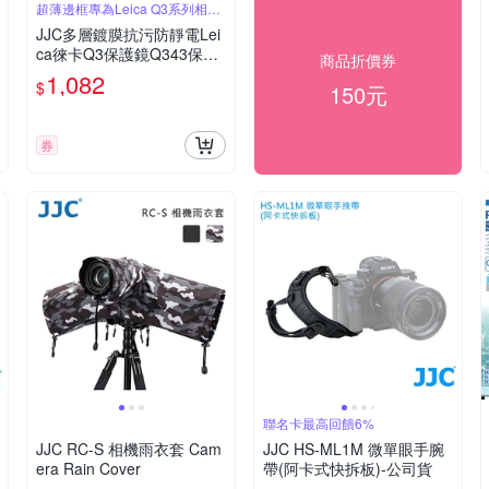
超薄邊框專為Leica Q3系列相機
設計
JJC多層鍍膜抗污防靜電Lei
ca徠卡Q3保護鏡Q343保護
商品折價券
鏡F-LQ3濾鏡(亦適萊卡Q3
1,082
$
150元
43鏡頭保護鏡)Protector
券
聯名卡最高回饋6%
JJC RC-S 相機雨衣套 Cam
JJC HS-ML1M 微單眼手腕
era Rain Cover
帶(阿卡式快拆板)-公司貨