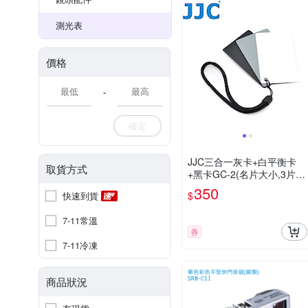
測光表
價格
-
確定
JJC三合一灰卡+白平衡卡
取貨方式
+黑卡GC-2(名片大小,3片
裝,可測光校正WB可搖黑卡
350
$
快速到貨
降低反差)gray card類色溫
卡
7-11常溫
券
7-11冷凍
商品狀況