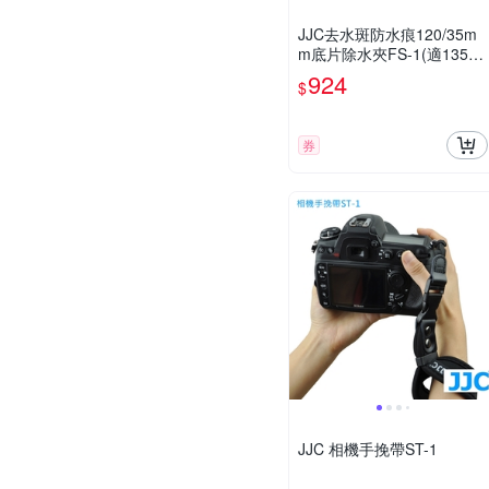
JJC去水斑防水痕120/35m
m底片除水夾FS-1(適135膠
卷&中片幅膠捲;矽膠夾頭)菲
924
$
林刮水器film水刮器暗房沖
洗工具
券
JJC 相機手挽帶ST-1