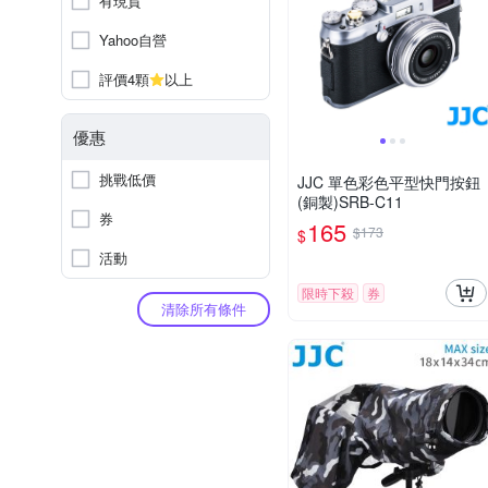
有現貨
Yahoo自營
評價4顆
以上
優惠
挑戰低價
JJC 單色彩色平型快門按鈕
(銅製)SRB-C11
券
165
$173
$
活動
限時下殺
券
清除所有條件