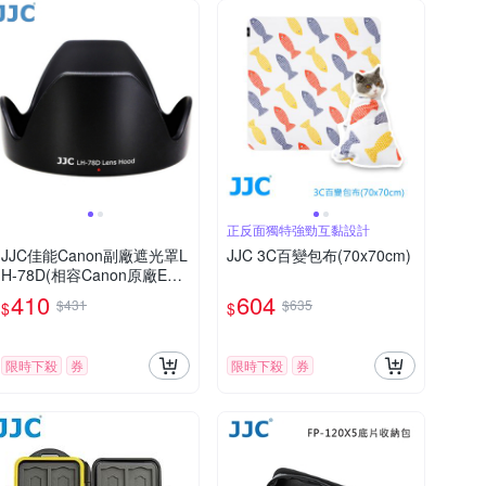
正反面獨特強勁互黏設計
JJC佳能Canon副廠遮光罩L
JJC 3C百變包布(70x70cm)
H-78D(相容Canon原廠EW-
78D)適EF-S 18-200mm F
410
604
$431
$635
$
$
3.5-5.6 IS 28-200mm F/3.5
-5.6 USM
限時下殺
券
限時下殺
券