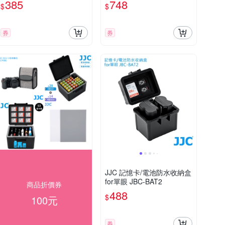
385
748
$
$
單眼相機雨衣防水套防塵套
RI-SF
券
券
JJC 記憶卡/電池防水收納盒
for單眼 JBC-BAT2
商品折價券
488
$
100元
券