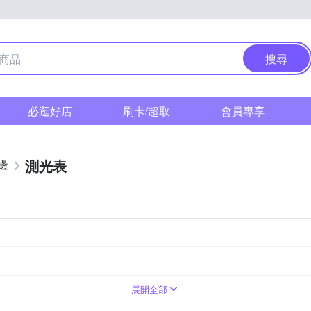
搜尋
必逛好店
刷卡/超取
會員專享
測光表
邊
架
眼罩
吹塵球
固定支架
對焦屏
接目鏡(眼罩)
展開全部