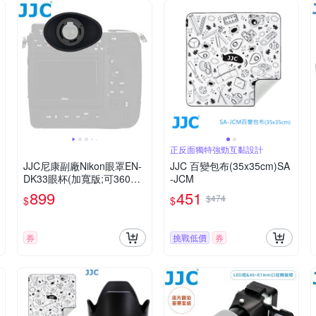
正反面獨特強勁互黏設計
JJC尼康副廠Nikon眼罩EN-
JJC 百變包布(35x35cm)SA
DK33眼杯(加寬版;可360度
-JCM
旋轉;矽膠;相容原廠DK-33眼
899
451
$474
$
$
罩)適Z8 Z9 Zf
券
挑戰低價
券