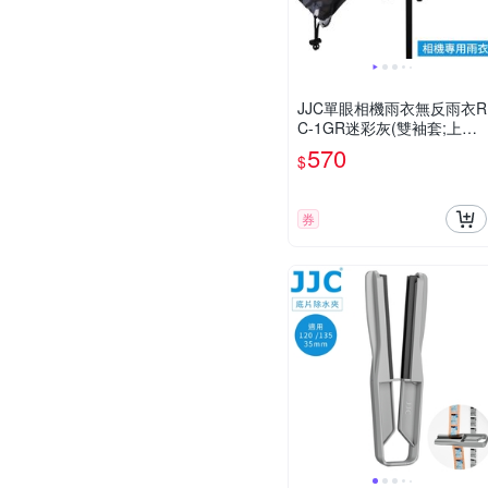
JJC單眼相機雨衣無反雨衣R
C-1GR迷彩灰(雙袖套;上三
腳架可/外閃不可)輕單反防
570
$
水罩DC防雨罩微單防水套防
塵套
券