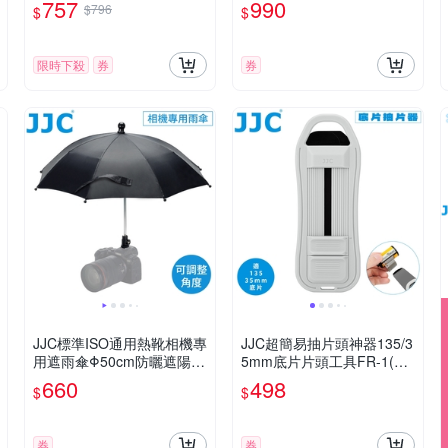
757
990
$796
$
$
限時下殺
券
券
JJC標準ISO通用熱靴相機專
JJC超簡易抽片頭神器135/3
用遮雨傘Φ50cm防曬遮陽傘
5mm底片片頭工具FR-1(附
CU-XL(可調角度球頭;可作
掛繩;非暗房也能用,適底片
660
498
$
$
反光板/遮光罩用)
回捲)抽膠捲抽片器film拉片
器
券
券