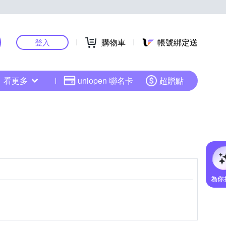
購物車
帳號綁定送
登入
看更多
uniopen 聯名卡
超贈點
混音器
其他週邊