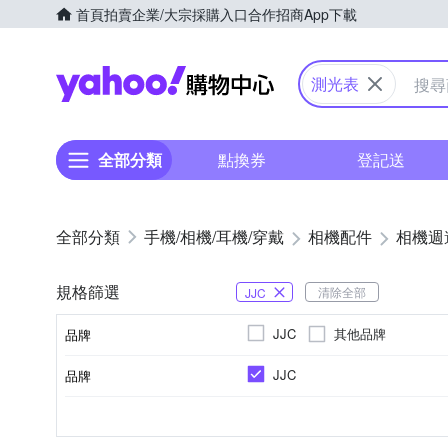
首頁
拍賣
企業/大宗採購入口
合作招商
App下載
Yahoo購物中心
測光表
全部分類
點換券
登記送
手機/相機/耳機/穿戴
相機配件
相機週
規格篩選
清除全部
JJC
其他品牌
JJC
品牌
JJC
品牌
品牌名稱
遮雨罩
熱靴
濾鏡支
類型
品牌名稱