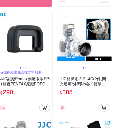
保護觀景窗免受撞擊和刮傷
JJC副廠Pentax副廠眼罩EP-
JJC相機雨衣RI-4C(2件,閃
1相容PENTAX原廠FOFGF
光燈可/外閃No各1)輕單眼
L眼杯適K20D K10D K200D
雨衣防雨罩防雨套防水套防
290
385
$
$
K110D K100D Super *ist D
水罩防塵罩防水殼DSLR EV
L2 DL DS2 DA K-RK-XK-M
IL Camera Rain Coat
券
券