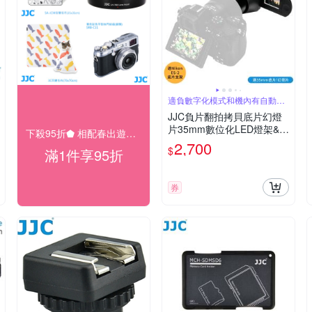
適負數字化模式和機內有自動反
轉顏色的相機
JJC負片翻拍拷貝底片幻燈
片35mm數位化LED燈架&翻
下殺95折⬟ 相配春出遊大促
拍筒&膠片夾&微距鏡頭轉接
2,700
$
滿1件享95折
環組FDA-S1(含46~67mm口
徑轉接環;相容尼康ES-2;可
調視角傾斜度減少變形)適尼
券
康.索尼.佳能鏡頭