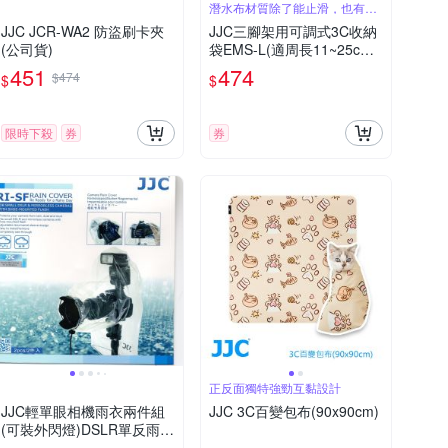
潛水布材質除了能止滑，也有基
本防潑水功能
JJC JCR-WA2 防盜刷卡夾
JJC三腳架用可調式3C收納
(公司貨)
袋EMS-L(適周長11~25cm
物品,例:行動電源變壓器.手
451
474
$474
$
$
機.外接硬碟.定時快門線.外
閃燈;耐重1kg)Equipment M
ounting Strap
限時下殺
券
券
正反面獨特強勁互黏設計
JJC輕單眼相機雨衣兩件組
JJC 3C百變包布(90x90cm)
(可裝外閃燈)DSLR單反雨衣
防雨罩微單眼雨衣防塵套輕