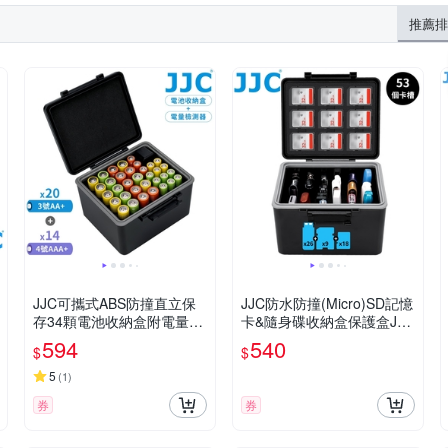
推薦排
JJC可攜式ABS防撞直立保
JJC防水防撞(Micro)SD記憶
存34顆電池收納盒附電量檢
卡&隨身碟收納盒保護盒JB
測器JBC-34AK(收20顆3號A
C-26U27ST(共53個儲存空
594
540
$
$
A+電池&14顆4號AAA+電池)
間:USB隨身碟26個&TF卡1
電池盒
8張+SD卡9張)
5
(
1
)
券
券