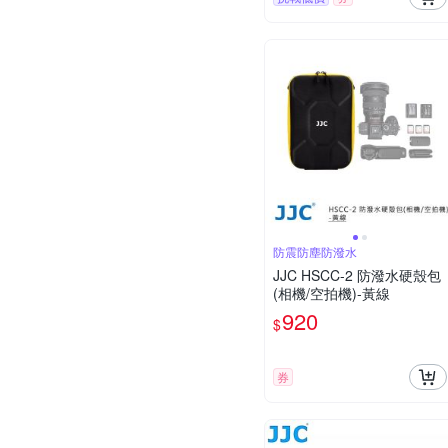
防震防塵防潑水
JJC HSCC-2 防潑水硬殼包
(相機/空拍機)-黃線
920
$
券