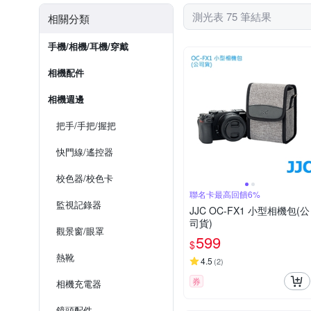
測光表 75 筆結果
相關分類
手機/相機/耳機/穿戴
相機配件
相機週邊
把手/手把/握把
快門線/遙控器
校色器/校色卡
聯名卡最高回饋6%
監視記錄器
JJC OC-FX1 小型相機包(公
司貨)
觀景窗/眼罩
599
$
熱靴
4.5
(
2
)
券
相機充電器
鏡頭配件