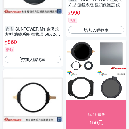
方型 濾鏡系統 鏡頭保護蓋 鏡頭
蓋 (湧蓮公司貨)
990
$
活動
SUNPOWER M1 磁吸式
商店
加入購物車
方型 濾鏡系統 轉接環 58/62/6
7/72/77/82/86/95mm (湧蓮公
860
$
司貨)
活動
加入購物車
商品折價券
150元