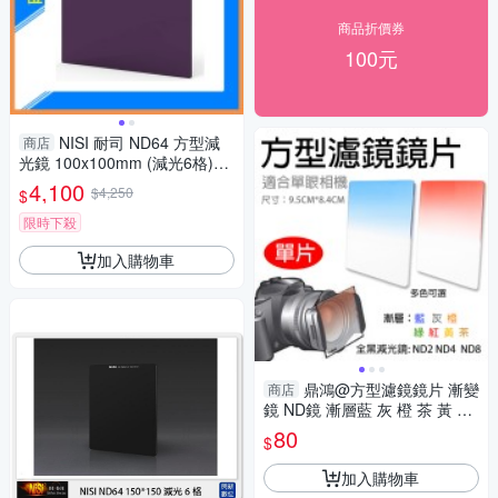
商品折價券
100元
NISI 耐司 ND64 方型減
商店
光鏡 100x100mm (減光6格)公
司貨
4,100
$4,250
$
限時下殺
加入購物車
鼎鴻@方型濾鏡鏡片 漸變
商店
鏡 ND鏡 漸層藍 灰 橙 茶 黃 紅
綠 ND2 ND4 ND8減光鏡 佳能
80
$
尼康相機鏡頭濾鏡
加入購物車