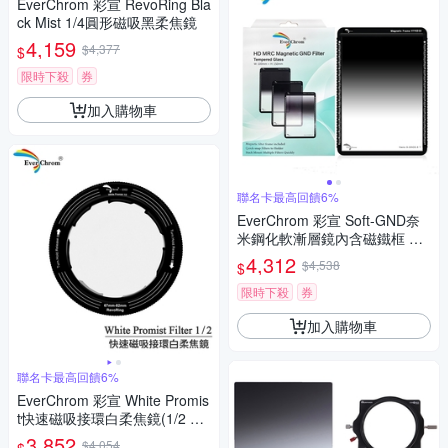
EverChrom 彩宣 RevoRing Bla
ck Mist 1/4圓形磁吸黑柔焦鏡
4,159
$4,377
$
限時下殺
券
加入購物車
聯名卡最高回饋6%
EverChrom 彩宣 Soft-GND奈
米鋼化軟漸層鏡內含磁鐵框 市
價1050元(0.6/0.9/1.2)
4,312
$4,538
$
限時下殺
券
加入購物車
聯名卡最高回饋6%
EverChrom 彩宣 White Promis
t快速磁吸接環白柔焦鏡(1/2 1/4
1/8)
3,852
$4,054