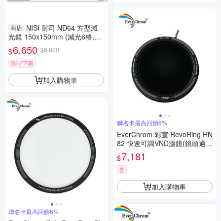
NISI 耐司 ND64 方型減
商店
光鏡 150x150mm (減光6格,公
司貨)
6,650
$6,800
$
限時下殺
加入購物車
聯名卡最高回饋6%
EverChrom 彩宣 RevoRing RN
82 快速可調VND濾鏡(鏡頭適用
67-82mm)
7,181
$
券
加入購物車
聯名卡最高回饋6%