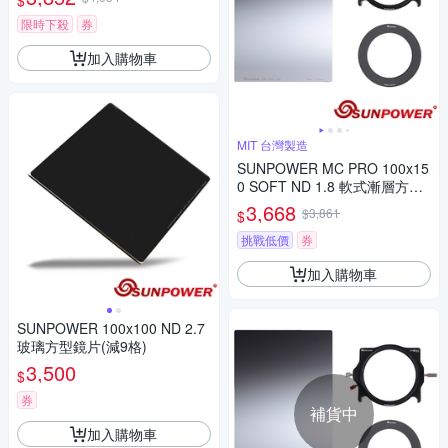
$
限時下殺
券
加入購物車
MIT 台灣製造
SUNPOWER MC PRO 100x15
0 SOFT ND 1.8 軟式漸層方型
減光鏡片(減6格) + 轉接環 + 支
3,668
$3,861
$
架套組
挑戰低價
券
加入購物車
SUNPOWER 100x100 ND 2.7
玻璃方型鏡片(減9格)
3,500
$
券
補貨中
加入購物車