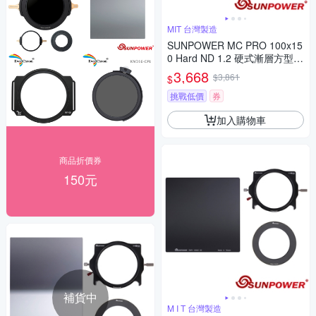
MIT 台灣製造
SUNPOWER MC PRO 100x15
0 Hard ND 1.2 硬式漸層方型減
光鏡片(減4格) + 轉接環 + 支架
3,668
$3,861
$
套組
挑戰低價
券
加入購物車
商品折價券
150元
補貨中
M I T 台灣製造