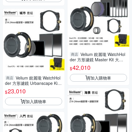
Velium 銳麗瓏 WatchHol
商店
der 方形濾鏡 Master Kit 大師
套組 含82mm磁旋環+錶盤支架
42,010
$
加入購物車
Velium 銳麗瓏 WatchHol
商店
der 方形濾鏡 Urbanscape Kit
城市套組 含Z14-24mm磁旋環
23,010
$
+錶盤支架 風景攝影
加入購物車