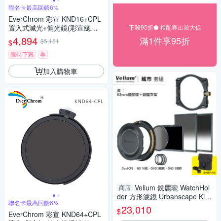
聯名卡最高回饋6%
EverChrom 彩宣 KND16+CPL
置入式減光+偏光鏡(彩宣總代
下殺95折⬟ 相配春出遊大促
理)
4,894
滿1件享95折
$5,151
$
限時下殺
券
加入購物車
Velium 銳麗瓏 WatchHol
商店
der 方形濾鏡 Urbanscape Kit
聯名卡最高回饋6%
城市套組 含82mm磁旋環+錶盤
23,010
$
EverChrom 彩宣 KND64+CPL
支架