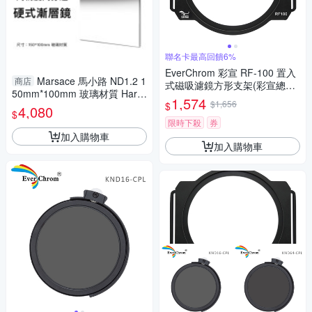
聯名卡最高回饋6%
EverChrom 彩宣 RF-100 置入
Marsace 馬小路 ND1.2 1
商店
式磁吸濾鏡方形支架(彩宣總代
50mm*100mm 玻璃材質 Hard
理)
1,574
$1,656
$
漸層減光鏡 方型硬漸變 高精度
4,080
$
煙火 流水 晨昏必備濾鏡
限時下殺
券
加入購物車
加入購物車