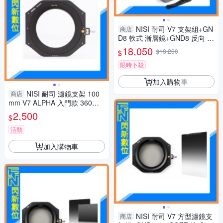
NISI 耐司 V7 支架組+GN
商店
D8 軟式 漸層鏡+GND8 反向 漸
層鏡+ND64 減光鏡+濾鏡包 全
18,050
$18,200
$
配組(公司貨)
限時下殺
加入購物車
NISI 耐司 濾鏡支架 100
商店
mm V7 ALPHA 入門款 360度
旋轉 15mm端無暗角 二合一鎖
2,500
$
扣(公司貨)
活動
加入購物車
NISI 耐司 V7 方型濾鏡支
商店