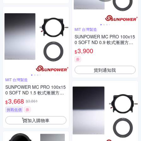
MIT 台灣製造
SUNPOWER MC PRO 100x15
0 SOFT ND 0.9 軟式漸層方型
減光鏡片(減3格) + 轉接環 + 支
3,900
$
架套組
券
貨到通知我
MIT 台灣製造
SUNPOWER MC PRO 100x15
0 SOFT ND 1.5 軟式漸層方型
減光鏡片(減5格) + 轉接環 + 支
3,668
$3,861
$
架套組
挑戰低價
券
加入購物車