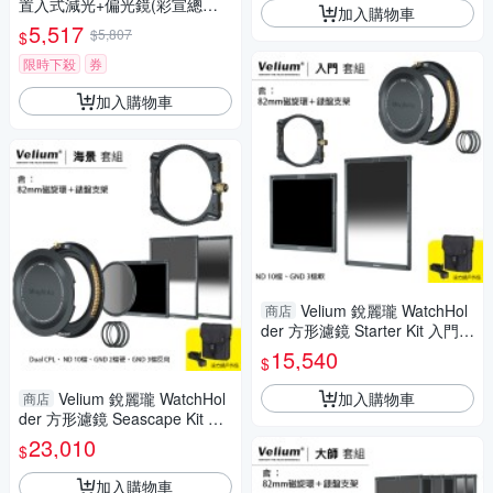
置入式減光+偏光鏡(彩宣總代
加入購物車
理)
5,517
$5,807
$
限時下殺
券
加入購物車
Velium 銳麗瓏 WatchHol
商店
der 方形濾鏡 Starter Kit 入門套
組 含82mm磁旋環+錶盤支架
15,540
$
加入購物車
Velium 銳麗瓏 WatchHol
商店
der 方形濾鏡 Seascape Kit 海
景套組 含82mm磁旋環+錶盤支
23,010
$
架
加入購物車