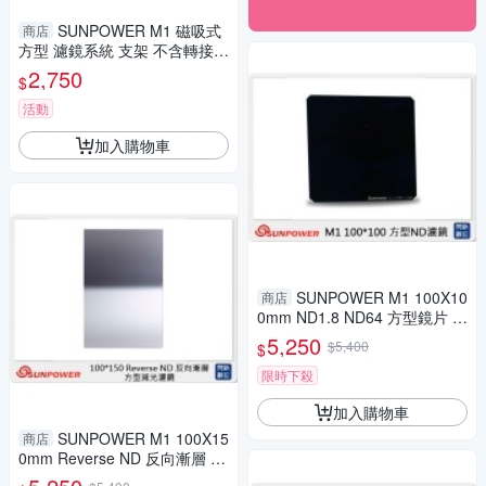
SUNPOWER M1 磁吸式
商店
方型 濾鏡系統 支架 不含轉接環
(湧蓮公司貨)
2,750
$
活動
加入購物車
SUNPOWER M1 100X10
商店
0mm ND1.8 ND64 方型鏡片 減
光鏡(減6格 湧蓮公司貨)
5,250
$5,400
$
限時下殺
加入購物車
SUNPOWER M1 100X15
商店
0mm Reverse ND 反向漸層 G
ND1.2 ND16 方型鏡片 減光鏡