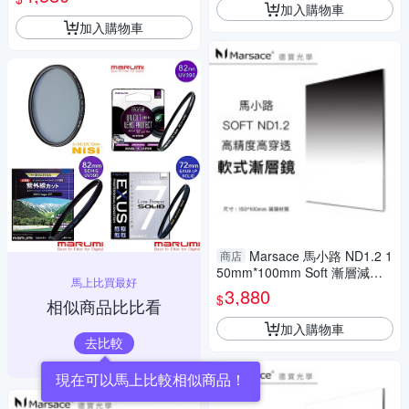
煙火 流水 晨昏必備濾鏡
加入購物車
加入購物車
Marsace 馬小路 ND1.2 1
商店
50mm*100mm Soft 漸層減光
馬上比買最好
鏡 軟漸變 玻璃材質 方型高精度
3,880
$
相似商品比比看
煙火 流水 晨昏必備濾鏡
加入購物車
去比較
現在可以馬上比較相似商品！