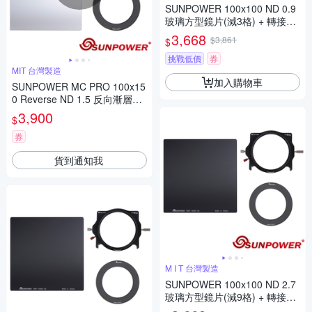
SUNPOWER 100x100 ND 0.9
玻璃方型鏡片(減3格) + 轉接環
+ 支架套組
3,668
$3,861
$
挑戰低價
券
MIT 台灣製造
加入購物車
SUNPOWER MC PRO 100x15
0 Reverse ND 1.5 反向漸層方
型減光鏡片(減5格) + 轉接環 +
3,900
$
支架套組
券
貨到通知我
M I T 台灣製造
SUNPOWER 100x100 ND 2.7
玻璃方型鏡片(減9格) + 轉接環
+ 支架套組