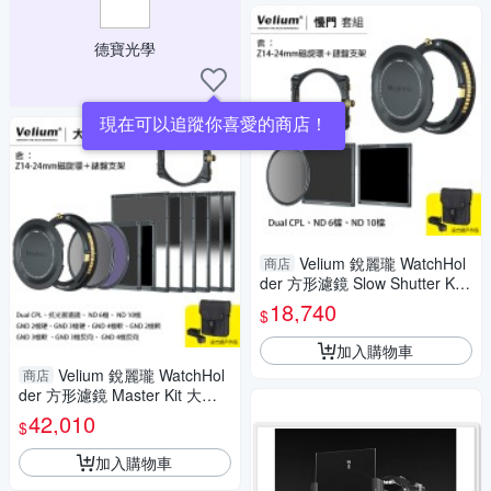
德寶光學
現在可以追蹤你喜愛的商店！
Velium 銳麗瓏 WatchHol
商店
der 方形濾鏡 Slow Shutter Kit
慢快門套組 含Z14-24mm磁旋
18,740
$
環+錶盤支架
加入購物車
Velium 銳麗瓏 WatchHol
商店
der 方形濾鏡 Master Kit 大師
套組 含Z14-24mm磁旋環+錶盤
42,010
$
支架
加入購物車