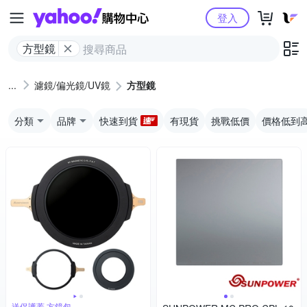
Yahoo購物中心
登入
方型鏡
濾鏡/偏光鏡/UV鏡
方型鏡
分類
品牌
快速到貨
有現貨
挑戰低價
價格低到
送保護蓋,方鏡包