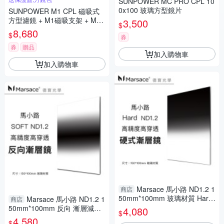
SUNPOWER MC PRO CPL 10
0x100 玻璃方型鏡片
SUNPOWER M1 CPL 磁吸式
方型濾鏡 + M1磁吸支架 + M1
3,500
$
轉接環
8,680
$
券
券
贈品
加入購物車
加入購物車
Marsace 馬小路 ND1.2 1
商店
50mm*100mm 玻璃材質 Hard
Marsace 馬小路 ND1.2 1
商店
漸層減光鏡 方型硬漸變 高精度
50mm*100mm 反向 漸層減光
4,080
$
煙火 流水 晨昏必備濾鏡
鏡 玻璃材質 超奈米方型高精度
4,580
$