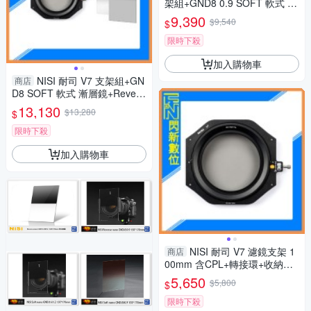
架組+GND8 0.9 SOFT 軟式 漸
層鏡 入門組 100x150mm (公司
9,390
$9,540
$
貨)
限時下殺
加入購物車
NISI 耐司 V7 支架組+GN
商店
D8 SOFT 軟式 漸層鏡+Revers
e GND8 反向 漸層鏡 進階組(公
13,130
$13,280
$
司貨)
限時下殺
加入購物車
NISI 耐司 V7 濾鏡支架 1
商店
00mm 含CPL+轉接環+收納包
(公司貨)
5,650
$5,800
$
限時下殺