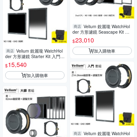
Velium 銳麗瓏 WatchHol
商店
der 方形濾鏡 Seascape Kit 海
景套組 含Z14-24mm磁旋環+錶
23,010
$
盤支架
加入購物車
Velium 銳麗瓏 WatchHol
商店
der 方形濾鏡 Starter Kit 入門套
組 含Z14-24mm磁旋環+錶盤支
15,540
$
架
加入購物車
Velium 銳麗瓏 WatchHol
商店