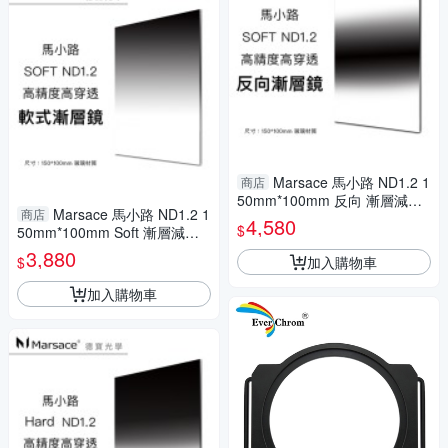
Marsace 馬小路 ND1.2 1
商店
50mm*100mm 反向 漸層減光
Marsace 馬小路 ND1.2 1
商店
鏡 玻璃材質 超奈米方型濾鏡 高
4,580
$
50mm*100mm Soft 漸層減光
精度 高穿透 拍煙火專用
鏡 軟漸變 玻璃材質 方型高精度
3,880
加入購物車
$
煙火 流水 晨昏必備濾鏡
加入購物車