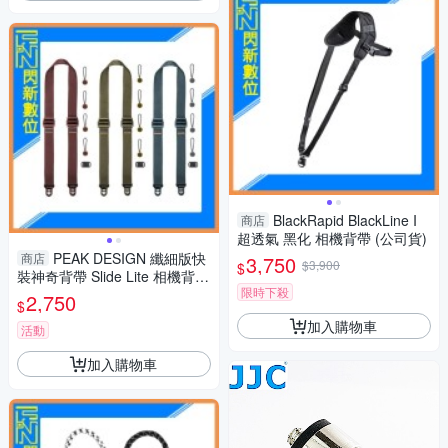
BlackRapid BlackLine I
商店
超透氣 黑化 相機背帶 (公司貨)
PEAK DESIGN 纖細版快
商店
3,750
$3,900
$
裝神奇背帶 Slide Lite 相機背帶
限時下殺
紅/綠/藍 (公司貨)
2,750
$
加入購物車
活動
加入購物車