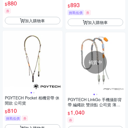
880
893
$
$
券
挑戰低價
券
加入購物車
加入購物車
補貨中
PGYTECH Pocket 相機背帶 休
PGYTECH LinkGo 手機攝影背
閒款 公司貨
帶 編繩款 雙掛點 公司貨 薄荷
810
綠 P-PG-093
1,040
$
$
挑戰低價
券
券
加入購物車