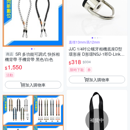
直徑13mm/高12mm
JJC 1/4吋公螺牙相機底座D型
SR 多功能可調式 快拆相
環形座 D形環NSJ-1即D-Link S
商店
機背帶 手機背帶 黑色/白色
CREW(適搭配快拍搶拍揹帶&
318
$334
$
快拆板;可掛勾鎖頭)
1,550
$
限時下殺
券
活動
加入購物車
加入購物車
補貨中