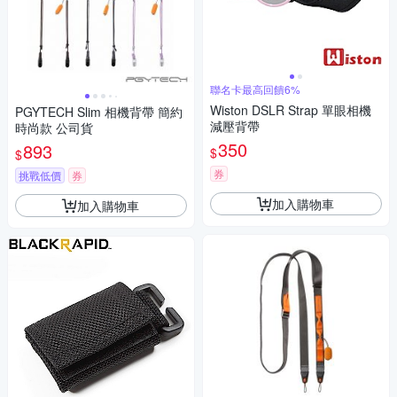
聯名卡最高回饋6%
Wiston DSLR Strap 單眼相機
PGYTECH Slim 相機背帶 簡約
減壓背帶
時尚款 公司貨
350
893
$
$
券
挑戰低價
券
加入購物車
加入購物車