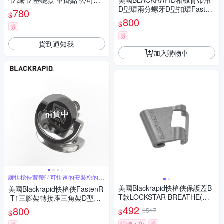
帶 織帶 基礎款 單掛點 公司貨
美國BLACKRAPID相機背帶用
迷霧灰 P-PG-007
D型環兩分螺牙D型扣環Fasten
780
$
R STEALTH FR-5(一體成型不
800
$
銹鋼)D形環快拆底座
券
券
貨到通知我
加入購物車
補貨中
讓快槍俠背帶時可快速的安裝您的三
腳架上
美國Blackrapid快槍俠保護蓋B
美國Blackrapid快槍俠FastenR
T款LOCKSTAR BREATHE(適B
-T1三腳架轉接座三角架D型環
reathe系列;保護滑帶聯結鉤Co
FR-T1(適曼富圖Manfrotto快拆
492
800
$517
$
$
nnector R-2聯結鈎保護蓋)
板RC2的D形環)
限時下殺
券