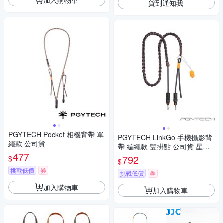
貨到通知我
PGYTECH Pocket 相機背帶 單
PGYTECH LinkGo 手機攝影背
繩款 公司貨
帶 編繩款 雙掛點 公司貨 星焰
477
黑 P-PG-095
792
$
$
挑戰低價
券
挑戰低價
券
加入購物車
加入購物車