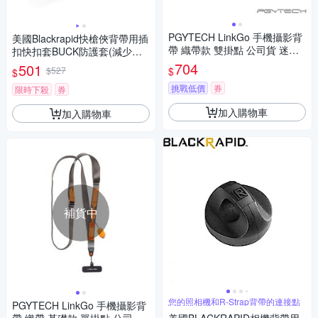
PGYTECH LinkGo 手機攝影背
美國Blackrapid快槍俠背帶用插
帶 織帶款 雙掛點 公司貨 迷霧
扣快扣套BUCK防護套(減少誤
灰 P-PG-096
觸快扣和收納揹帶尾)適RS-4 Cl
704
501
$
$527
$
assic RS-7 RS-SPORT DR-1 B
挑戰低價
券
REATHE
限時下殺
券
加入購物車
加入購物車
補貨中
您的照相機和R-Strap背帶的連接點
PGYTECH LinkGo 手機攝影背