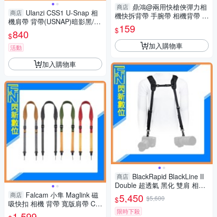
鼎鴻@兩用快槍俠彈力相
商店
Ulanzi CSS1 U-Snap 相
商店
機快拆背帶 手腕帶 相機背帶 金
機肩帶 背帶(USNAP)暗影黑/流
屬扣環減壓背帶 泡棉背帶 手腕
159
$
光銀/午夜藍/霧淞綠
840
繩 相機肩帶
$
加入購物車
活動
加入購物車
BlackRapid BlackLine II
商店
Double 超透氣 黑化 雙肩 相機
背帶 (公司貨)
Falcam 小隼 Maglink 磁
商店
5,450
$5,600
$
吸快扣 相機 背帶 寬版肩帶 Cla
限時下殺
ssic V2 (公司貨)
1,599