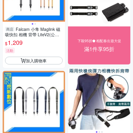
Falcam 小隼 Maglink 磁
商店
吸快扣 相機 背帶 LiteV2(公司
貨)
1,209
下殺95折⬟ 相配春出遊大促
$
滿1件享95折
活動
加入購物車