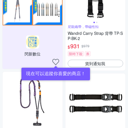
尼龍織帶，帶磁性扣
Wandrd Carry Strap 背帶 TP-S
P-BK-2
931
$979
$
閃新數位
限時下殺
券
貨到通知我
現在可以追蹤你喜愛的商店！