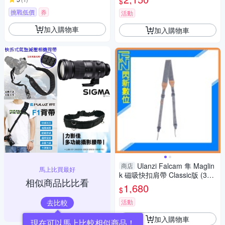
$
挑戰低價
券
活動
加入購物車
加入購物車
Ulanzi Falcam 隼 Maglin
商店
馬上比買最好
k 磁吸快扣肩帶 Classic版 (314
相似商品比比看
4 M00A)公司貨
1,680
$
去比較
活動
加入購物車
現在可以馬上比較相似商品！