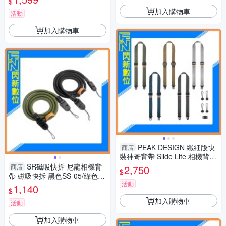
$
加入購物車
活動
加入購物車
PEAK DESIGN 纖細版快
商店
裝神奇背帶 Slide Lite 相機背帶
黑/灰/藍/綠/黃 (公司貨)
SR磁吸快拆 尼龍相機背
商店
2,750
$
帶 磁吸快拆 黑色SS-05/綠色S
活動
S-06
1,140
$
加入購物車
活動
加入購物車