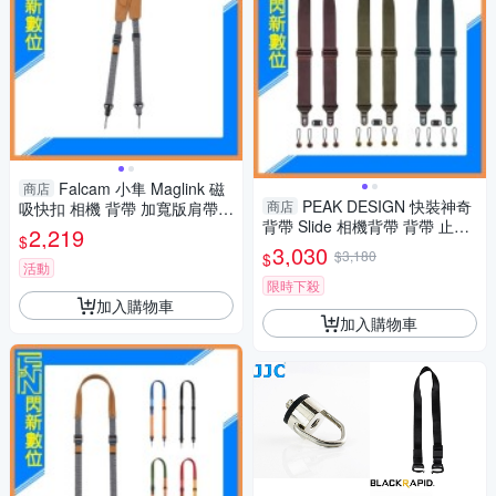
Falcam 小隼 Maglink 磁
商店
PEAK DESIGN 快裝神奇
商店
吸快扣 相機 背帶 加寬版肩帶 P
背帶 Slide 相機背帶 背帶 止滑
roV2(公司貨)雪岩灰
2,219
$
紅/藍/綠 (公司貨)
3,030
$3,180
$
活動
限時下殺
加入購物車
加入購物車