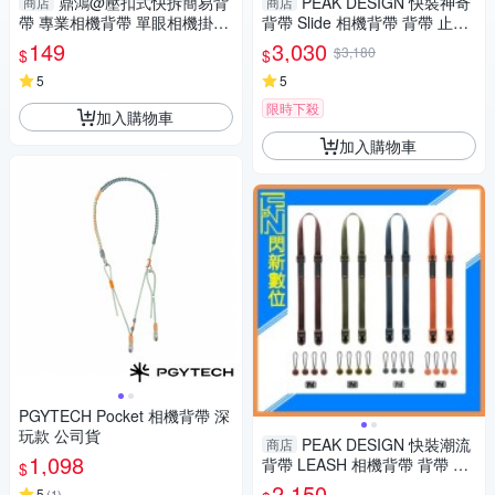
鼎鴻@壓扣式快拆簡易背
PEAK DESIGN 快裝神奇
商店
商店
帶 專業相機背帶 單眼相機掛繩
背帶 Slide 相機背帶 背帶 止滑
保險帶 相機吊繩 防掉繩
黑/灰/藍/綠/黃 (公司貨)
149
3,030
$3,180
$
$
5
5
限時下殺
加入購物車
加入購物車
PGYTECH Pocket 相機背帶 深
玩款 公司貨
PEAK DESIGN 快裝潮流
商店
1,098
背帶 LEASH 相機背帶 背帶 紅/
$
藍/綠/橘 (公司貨)
2,150
5
(
1
)