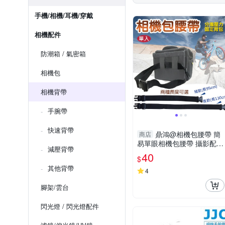
手機/相機/耳機/穿戴
相機配件
防潮箱 / 氣密箱
相機包
相機背帶
手腕帶
快速背帶
鼎鴻@相機包腰帶 簡
商店
易單眼相機包腰帶 攝影配件
減壓背帶
攝影包腰帶 插扣腰帶 戶外
40
$
騎車登山減壓帶
其他背帶
4
腳架/雲台
閃光燈 / 閃光燈配件