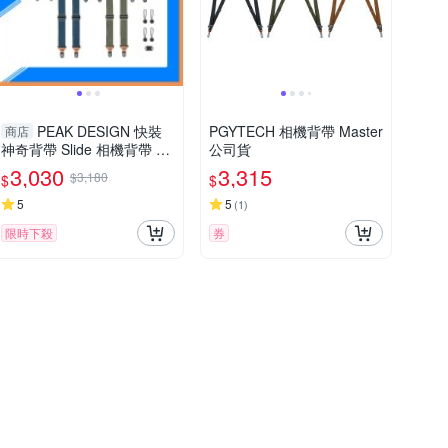
PEAK DESIGN 快裝
PGYTECH 相機背帶 Master
商店
神奇背帶 Slide 相機背帶 背
公司貨
帶 止滑 黑/灰/藍/綠/黃 (公司
3,030
3,315
$3,180
$
$
貨)
5
5
(
1
)
限時下殺
券