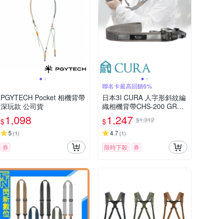
聯名卡最高回饋6%
PGYTECH Pocket 相機背帶
日本3I CURA 人字形斜紋編
深玩款 公司貨
織相機背帶CHS-200 GRY
(灰色)(彩宣總代理)
1,098
1,247
$1,312
$
$
5
4.7
(
1
)
(
1
)
券
限時下殺
券