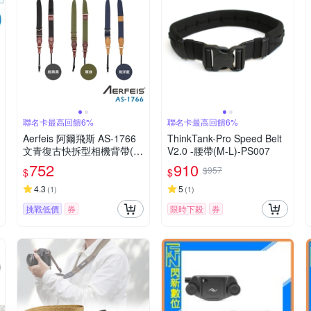
聯名卡最高回饋6%
聯名卡最高回饋6%
Aerfeis 阿爾飛斯 AS-1766
ThinkTank-Pro Speed Belt
文青復古快拆型相機背帶(公
V2.0 -腰帶(M-L)-PS007
司貨)
752
910
$957
$
$
4.3
5
(
1
)
(
1
)
挑戰低價
券
限時下殺
券