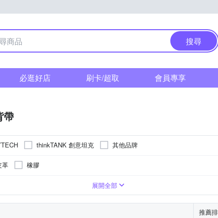
搜尋
必逛好店
刷卡/超取
會員專享
背帶
thinkTANK 創意坦克
其他品牌
YTECH
皮革
橡膠
手腕帶
快速背帶
腰帶
底座組合
展開全部
推薦排