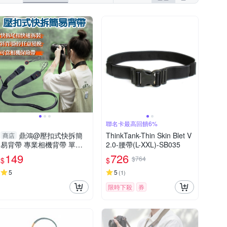
聯名卡最高回饋6%
鼎鴻@壓扣式快拆簡
ThinkTank-Thin Skin Blet V
商店
易背帶 專業相機背帶 單眼
2.0-腰帶(L-XXL)-SB035
相機掛繩 保險帶 相機吊繩
149
726
$764
$
$
防掉繩
5
5
(
1
)
限時下殺
券