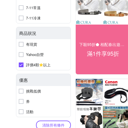
7-11常溫
7-11冷凍
商品狀況
下殺95折⬟ 相配春出遊大促
有現貨
滿1件享95折
Yahoo自營
評價4顆
以上
優惠
挑戰低價
券
活動
清除所有條件