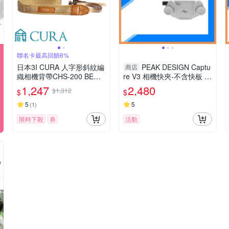
聯名卡最高回饋6%
日本3I CURA 人字形斜紋編
PEAK DESIGN Captu
商店
織相機背帶CHS-200 BEG
re V3 相機快夾-不含快板 背
(米色)(彩宣總代理)
帶 腰帶 黑004EMB/銀004E
1,247
2,480
$1,312
$
$
MS(公司貨)
5
5
(
1
)
限時下殺
券
活動