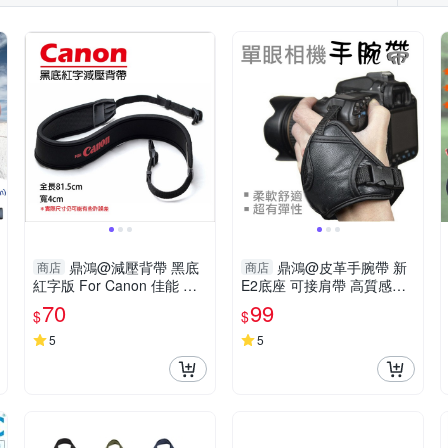
鼎鴻@減壓背帶 黑底
鼎鴻@皮革手腕帶 新
商店
商店
紅字版 For Canon 佳能 數
E2底座 可接肩帶 高質感皮
位相機 防滑設計 寬版加厚
革手腕帶 適用各廠牌單眼相
70
99
$
$
單眼 類單眼 相機肩帶
機
5
5