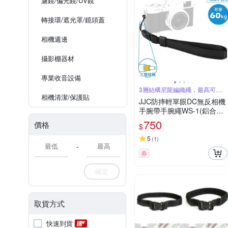
濾鏡/偏光鏡/UV鏡
轉接環/遮光罩/鏡頭蓋
相機週邊
攝影棚器材
專業收音設備
3層結構尼龍編織繩，最高可達
60KG耐重
相機清潔/保護貼
JJC防摔輕單眼DC無反相機
手腕帶手腕繩WS-1(鋁合金
快扣式；荷重60kg，三層尼
750
價格
$
龍編織繩)Camera Wrist Str
ap
5
(
1
)
-
券
確定
取貨方式
快速到貨