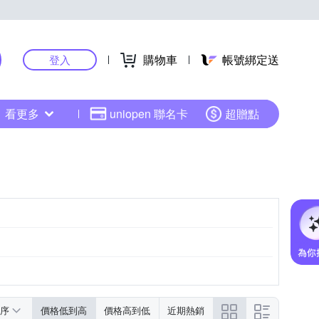
購物車
帳號綁定送
登入
看更多
uniopen 聯名卡
超贈點
序
價格低到高
價格高到低
近期熱銷