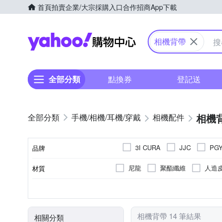
首頁
拍賣
企業/大宗採購入口
合作招商
App下載
Yahoo購物中心
相機背帶
全部分類
點換券
登記送
相機
手機/相機/耳機/穿戴
相機配件
3I CURA
JJC
PG
品牌
尼龍
聚酯纖維
人造
材質
品牌名稱
肩頸背帶
無
聚酯纖維
腰包
配件包
減壓背帶
布面
類型
防雨罩(套)
顏色
外層材質
背包類型
相機背帶 14 筆結果
相關分類