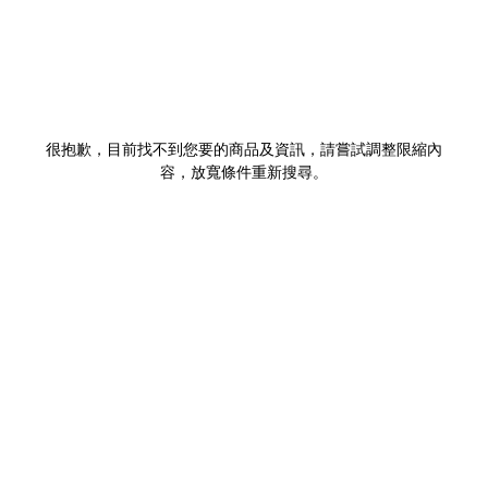
很抱歉，目前找不到您要的商品及資訊，請嘗試調整限縮內
容，放寬條件重新搜尋。