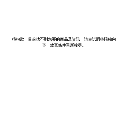
很抱歉，目前找不到您要的商品及資訊，請嘗試調整限縮內
容，放寬條件重新搜尋。