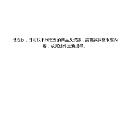
很抱歉，目前找不到您要的商品及資訊，請嘗試調整限縮內
容，放寬條件重新搜尋。