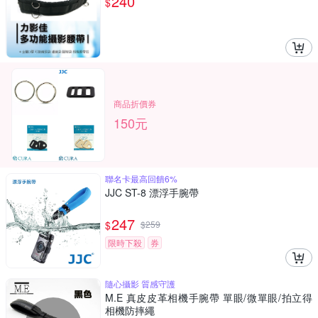
240
$
商品折價券
150元
聯名卡最高回饋6%
JJC ST-8 漂浮手腕帶
247
$
$
259
限時下殺
券
隨心攝影 質感守護
M.E 真皮皮革相機手腕帶 單眼/微單眼/拍立得
相機防摔繩