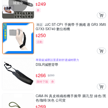
補貨中
249
$
券
JJC ST-CP1 手腕帶 手腕繩 適 GR3 XM5
商店
G7X3 SX740 數位相機
250
$
活動
專業級減壓設置柔韌舒適減輕壓力
DSLR減壓背帶
266
$
$
280
限時下殺
券
CAM-IN 真皮棉織相機手腕帶 圓孔型 綠色/黑
色/咖啡/灰色 公司貨
269
$