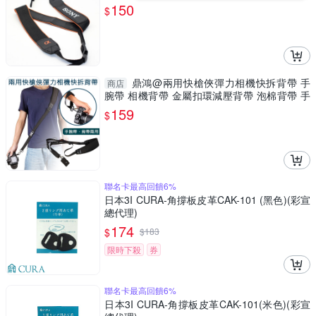
150
$
鼎鴻@兩用快槍俠彈力相機快拆背帶 手
商店
腕帶 相機背帶 金屬扣環減壓背帶 泡棉背帶 手
腕繩 相機肩帶
159
$
聯名卡最高回饋6%
日本3I CURA-角撐板皮革CAK-101 (黑色)(彩宣
總代理)
174
$
$
183
限時下殺
券
聯名卡最高回饋6%
日本3I CURA-角撐板皮革CAK-101(米色)(彩宣