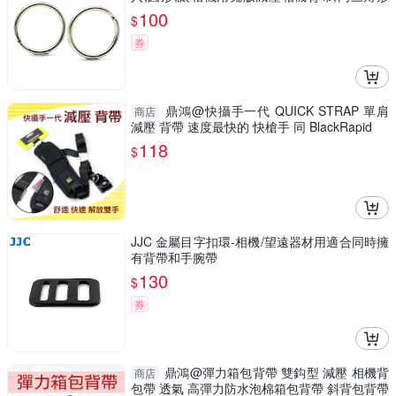
環)
100
$
券
鼎鴻@快攝手一代 QUICK STRAP 單肩
商店
減壓 背帶 速度最快的 快槍手 同 BlackRapid
118
$
JJC 金屬目字扣環-相機/望遠器材用適合同時擁
有背帶和手腕帶
130
$
券
鼎鴻@彈力箱包背帶 雙鈎型 減壓 相機背
商店
包帶 透氣 高彈力防水泡棉箱包背帶 斜背包背帶