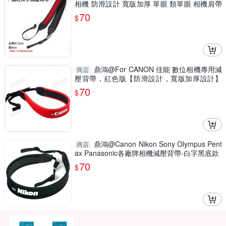
相機 防滑設計 寬版加厚 單眼 類單眼 相機肩帶
減震抗壓
70
$
鼎鴻@For CANON 佳能 數位相機專用減
商店
壓背帶，紅色版【防滑設計，寬版加厚設計】
單眼相機肩帶
70
$
鼎鴻@Canon Nikon Sony Olympus Pent
商店
ax Panasonic各廠牌相機減壓背帶-白字黑底款
70
$