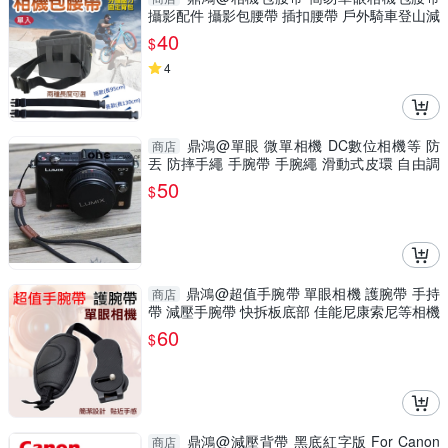
攝影配件 攝影包腰帶 插扣腰帶 戶外騎車登山減
壓帶
40
$
4
鼎鴻@單眼 微單相機 DC數位相機等 防
商店
丟 防摔手繩 手腕帶 手腕繩 滑動式皮環 自由調
整手腕的寬度
50
$
鼎鴻@超值手腕帶 單眼相機 護腕帶 手持
商店
帶 減壓手腕帶 快拆板底部 佳能尼康索尼等相機
適用
60
$
鼎鴻@減壓背帶 黑底紅字版 For Canon
商店