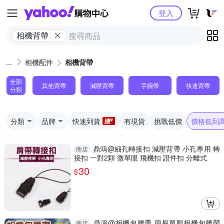
Yahoo購物中心
登入
相機背帶
相機配件
相機背帶
全部
其他背帶
減壓背帶
手腕帶
快速背帶
分類
分類
品牌
快速到貨
有現貨
挑戰低價
價格低到
鼎鴻@細孔轉接扣 減壓背帶 小孔專用 轉
商店
接扣 一對2顆 微單眼 飛機扣 證件扣 分離式
30
$
鼎鴻@相機包腰帶 簡易單眼相機包腰帶
商店