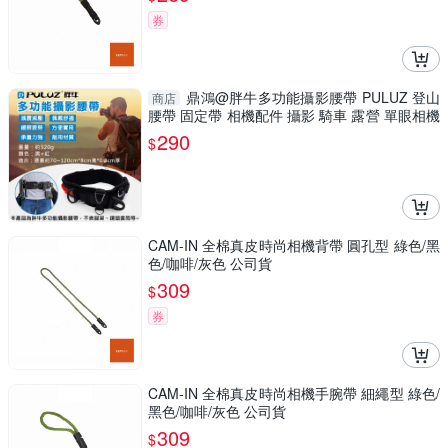
券
鼎鴻@胖牛多功能攝影腰帶 PULUZ 登山
商店
腰帶 固定帶 相機配件 攝影 騎車 露營 單眼相機
腳架快掛
290
$
CAM-IN 全棉真皮時尚相機背帶 圓孔型 綠色/黑
色/咖啡/灰色 公司貨
309
$
券
CAM-IN 全棉真皮時尚相機手腕帶 細繩型 綠色/
黑色/咖啡/灰色 公司貨
309
$