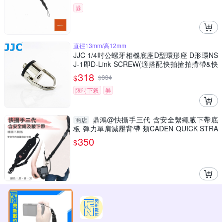
券
直徑13mm/高12mm
JJC 1/4吋公螺牙相機底座D型環形座 D形環NS
J-1即D-Link SCREW(適搭配快拍搶拍揹帶&快
拆板;可掛勾鎖頭)
318
$
$
334
限時下殺
券
鼎鴻@快攝手三代 含安全繫繩腋下帶底
商店
板 彈力單肩減壓背帶 類CADEN QUICK STRA
P 快槍手D型扣二次保護
350
$