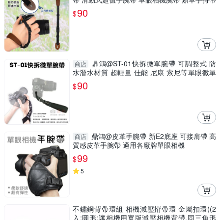
90
$
鼎鴻@ST-01快拆微單腕帶 可調整式 防
商店
水潛水材質 超輕量 佳能 尼康 索尼等單眼微單
類單相機適用
90
$
鼎鴻@皮革手腕帶 新E2底座 可接肩帶 高
商店
質感皮革手腕帶 適用各廠牌單眼相機
99
$
5
不鏽鋼背帶環組 相機減壓揹帶環 金屬扣環((2
入;圓形;讓相機用寬版減壓相機背帶,同三角形