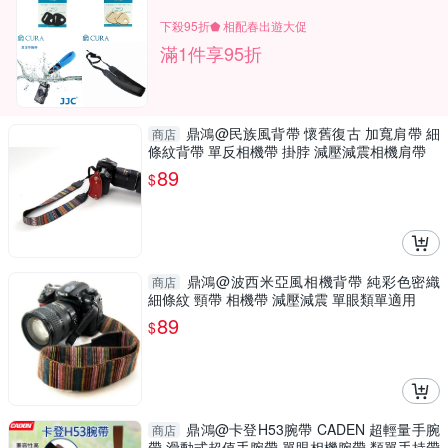
下殺95折⬟ 相配春出遊大促
滿1件享95折
鼎鴻@民族風背帶 懷舊復古 加寬肩帶 細
商店
條紋背帶 單反相機帶 掛脖 減壓減震相機肩帶
89
$
鼎鴻@波西米亞風相機背帶 純彩色密織
商店
細條紋 頸帶 相機帶 減壓減震 單眼類單適用
89
$
鼎鴻@卡登H53腕帶 CADEN 超輕量手腕
商店
帶 滑動式超值手腕帶 單眼相機腕帶 類單手持帶