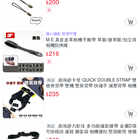
200
$
券
隨心攝影 質感守護
M.E 真皮皮革相機手腕帶 單眼/微單眼/拍立得
相機防摔繩
216
$
券
鼎鴻@卡登 QUICK DOUBLE STRAP 雙
商店
槍俠背帶 雙機 雙肩背帶 快攝手 減壓背帶 相機
背帶
235
$
鼎鴻@力影佳 多功能攝影腰帶 金屬D環
商店
可掛鏡頭 濾鏡 腳架袋 相機腰扣 堅固耐用 便攜
型 戶外拍