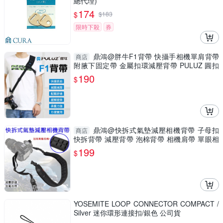
總代理)
174
$
$
183
限時下殺
券
鼎鴻@胖牛F1背帶 快攝手相機單肩背帶
商店
附腋下固定帶 金屬扣環減壓背帶 PULUZ 圓扣
單眼相機背帶
190
$
鼎鴻@快拆式氣墊減壓相機背帶 子母扣
商店
快拆背帶 減壓背帶 泡棉背帶 相機肩帶 單眼相
機掛繩 側背帶
199
$
YOSEMITE LOOP CONNECTOR COMPACT /
Silver 迷你環形連接扣/銀色 公司貨