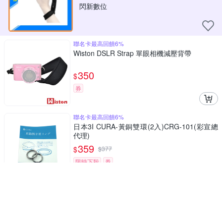
閃新數位
聯名卡最高回饋6%
Wiston DSLR Strap 單眼相機減壓背帶
350
$
券
聯名卡最高回饋6%
日本3I CURA-黃銅雙環(2入)CRG-101(彩宣總
代理)
359
$
$
377
限時下殺
券
減壓 防滑 的相機攝影機背帶,加寬加厚
JJC單反單眼相機背帶DSLR相機減壓背帶彈性
防滑揹帶NS-N(黑色/無字樣/寬版,寬約42mm,厚
近6.5mm)
360