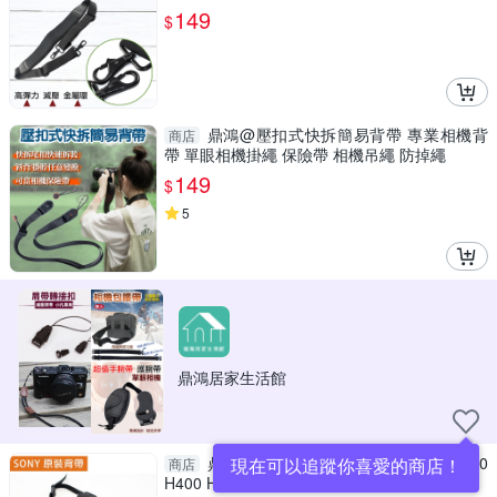
149
$
鼎鴻@壓扣式快拆簡易背帶 專業相機背
商店
帶 單眼相機掛繩 保險帶 相機吊繩 防掉繩
149
$
5
鼎鴻居家生活館
鼎鴻@索尼 SONY DSC-HX400 HX300
現在可以追蹤你喜愛的商店！
商店
H400 H300 HX200照相機原裝肩帶/背帶