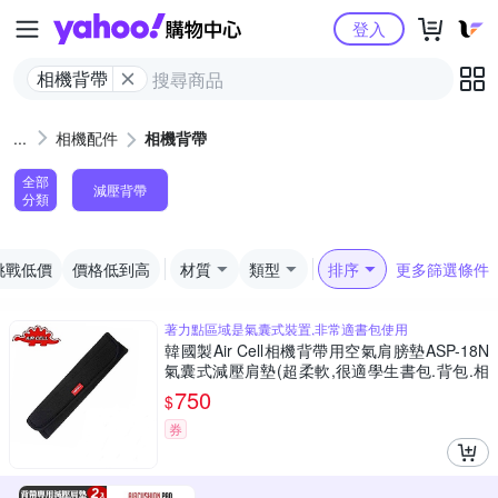
Yahoo購物中心
登入
相機背帶
相機配件
相機背帶
全部
減壓背帶
分類
挑戰低價
價格低到高
材質
類型
排序
更多篩選條件
著力點區域是氣囊式裝置,非常適書包使用
韓國製Air Cell相機背帶用空氣肩膀墊ASP-18N
氣囊式減壓肩墊(超柔軟,很適學生書包.背包.相
機包揹帶耐重減重)
750
$
券