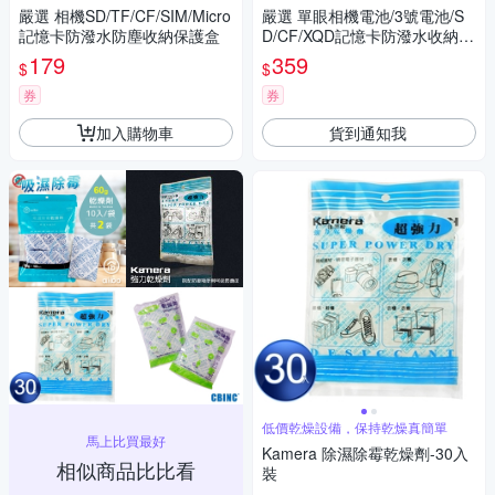
嚴選 相機SD/TF/CF/SIM/Micro
嚴選 單眼相機電池/3號電池/S
記憶卡防潑水防塵收納保護盒
D/CF/XQD記憶卡防潑水收納保
護盒
179
359
$
$
券
券
加入購物車
貨到通知我
低價乾燥設備，保持乾燥真簡單
馬上比買最好
Kamera 除濕除霉乾燥劑-30入
相似商品比比看
裝