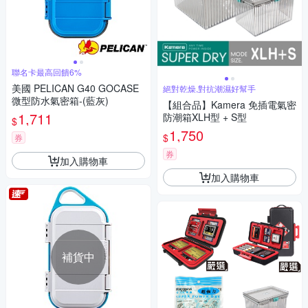
聯名卡最高回饋6%
美國 PELICAN G40 GOCASE
絕對乾燥,對抗潮濕好幫手
微型防水氣密箱-(藍灰)
【組合品】Kamera 免插電氣密
1,711
防潮箱XLH型 + S型
$
1,750
$
券
券
加入購物車
加入購物車
補貨中