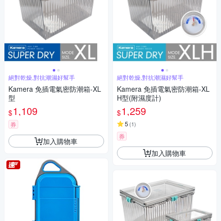
絕對乾燥,對抗潮濕好幫手
絕對乾燥,對抗潮濕好幫手
Kamera 免插電氣密防潮箱-XL
Kamera 免插電氣密防潮箱-XL
型
H型(附濕度計)
1,109
1,259
$
$
5
券
(
1
)
券
加入購物車
加入購物車