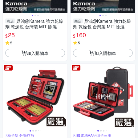
鼎鴻@Kamera 強力乾燥
鼎鴻@Kamera 強力乾燥
商店
商店
劑 乾燥包 台灣製 MIT 除濕 防
劑 乾燥包 台灣製 MIT 除濕 防
霉 乾燥 可用於 相機 攝影器材
霉 乾燥 可用於 相機 攝影器材
25
160
$
$
電池 零件(單包售)
電池 零件(7包售)
5
5
加入購物車
加入購物車
補貨中
7種卡型,分類存放
相機電池AA記憶卡三用