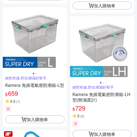
加入購物車
絕對乾燥,對抗潮濕好幫手
Kamera 免插電氣密防潮箱-L型
絕對乾燥,對抗潮濕好幫手
659
$
Kamera 免插電氣密防潮箱-LH
型(附濕度計)
4.3
(
1
)
729
$
券
5
(
2
)
加入購物車
券
加入購物車