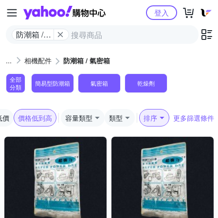
Yahoo購物中心
登入
防潮箱 /
氣密箱
相機配件
防潮箱 / 氣密箱
全部
簡易型防潮箱
氣密箱
乾燥劑
分類
低價
價格低到高
容量類型
類型
排序
更多篩選條件