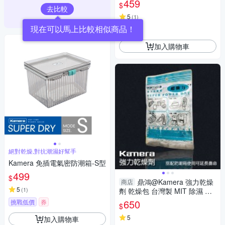
459
$
去比較
5
(
1
)
現在可以馬上比較相似商品！
券
加入購物車
絕對乾燥,對抗潮濕好幫手
Kamera 免插電氣密防潮箱-S型
499
$
鼎鴻@Kamera 強力乾燥
商店
5
(
1
)
劑 乾燥包 台灣製 MIT 除濕 防
霉 乾燥 可用於 相機 攝影器材
650
挑戰低價
券
$
零件(一箱30入售)
5
加入購物車