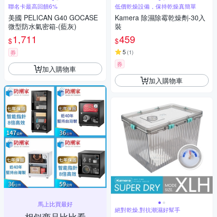
聯名卡最高回饋6%
低價乾燥設備，保持乾燥真簡單
美國 PELICAN G40 GOCASE
Kamera 除濕除霉乾燥劑-30入
微型防水氣密箱-(藍灰)
裝
1,711
459
$
$
5
券
(
1
)
券
加入購物車
加入購物車
馬上比買最好
絕對乾燥,對抗潮濕好幫手
相似商品比比看