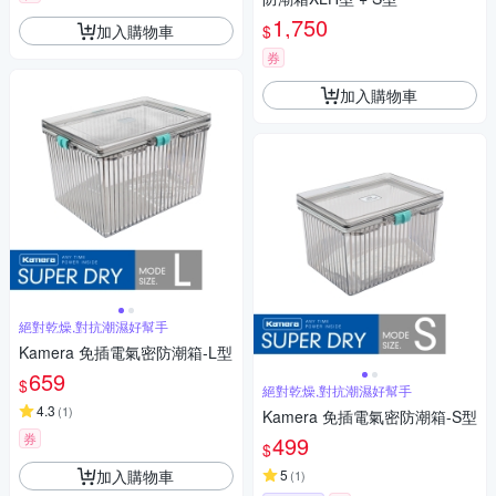
1,750
加入購物車
$
券
加入購物車
絕對乾燥,對抗潮濕好幫手
Kamera 免插電氣密防潮箱-L型
659
$
絕對乾燥,對抗潮濕好幫手
4.3
(
1
)
Kamera 免插電氣密防潮箱-S型
券
499
$
加入購物車
5
(
1
)