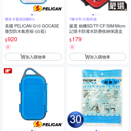
聯名卡最高回饋6%
7種卡型,分類存放
美國 PELICAN G10 GOCASE
嚴選 相機SD/TF/CF/SIM/Micro
微型防水氣密箱-(白藍)
記憶卡防潑水防塵收納保護盒
920
179
$
$
券
券
加入購物車
加入購物車