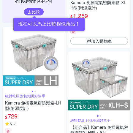
Kamera 免插電氣密防潮箱-XL
H型(附濕度計)
去比較
1,259
$
現在可以馬上比較相似商品！
5
(
1
)
券
加入購物車
絕對乾燥,對抗潮濕好幫手
Kamera 免插電氣密防潮箱-LH
型(附濕度計)
729
$
絕對乾燥,對抗潮濕好幫手
5
(
2
)
【組合品】Kamera 免插電氣密
券
防潮箱XLH型 + S型