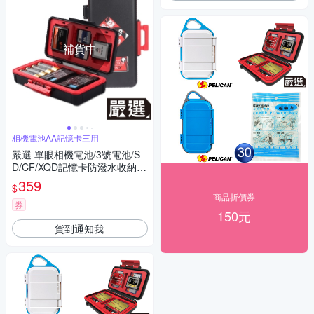
補貨中
相機電池AA記憶卡三用
嚴選 單眼相機電池/3號電池/S
D/CF/XQD記憶卡防潑水收納保
護盒
359
$
商品折價券
券
150元
貨到通知我