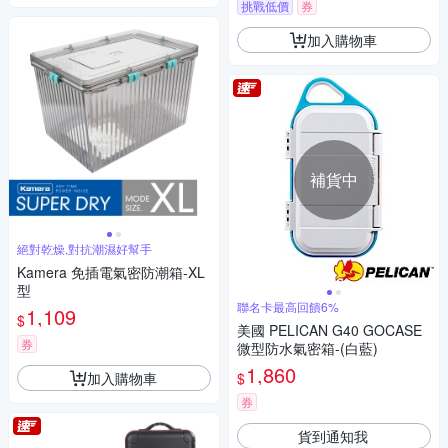
挑戰低價
券
加入購物車
補貨中
絕對乾燥,對抗潮濕好幫手
Kamera 免插電氣密防潮箱-XL
型
聯名卡最高回饋6%
1,109
$
美國 PELICAN G40 GOCASE
券
微型防水氣密箱-(白藍)
1,860
加入購物車
$
券
貨到通知我