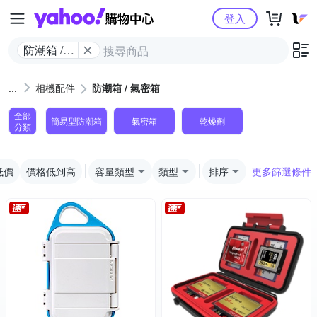
Yahoo購物中心
登入
防潮箱 /
氣密箱
相機配件
防潮箱 / 氣密箱
全部
簡易型防潮箱
氣密箱
乾燥劑
分類
低價
價格低到高
容量類型
類型
排序
更多篩選條件