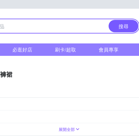
搜尋
必逛好店
刷卡/超取
會員專享
褲裙
展開全部