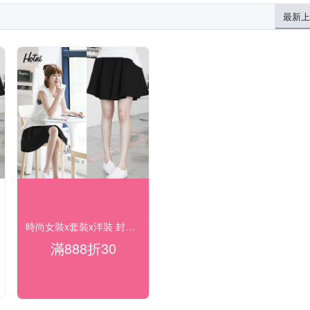
最新上
時尚女裝x套裝x洋裝 封館出清1折up
滿888折30