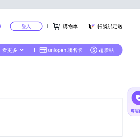
購物車
帳號綁定送
登入
看更多
uniopen 聯名卡
超贈點