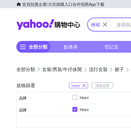
首頁
拍賣
企業/大宗採購入口
合作招商
App下載
Yahoo購物中心
褲裙
全部分類
點換券
登記送
女裝/男裝/牛仔休閒
流行女裝
裙子
規格篩選
清除全部
Hotni
Hotni
品牌
Hotni
品牌
品牌名稱
人造纖維
褲裙
一般版型
女
四季
膝上
M
L
主材質
尺寸
款式
版型
適用性別
適穿季節
長度
品牌名稱