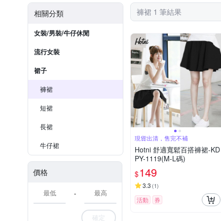
褲裙 1 筆結果
相關分類
女裝/男裝/牛仔休閒
流行女裝
裙子
褲裙
短裙
長裙
現貨出清，售完不補
牛仔裙
Hotni 舒適寬鬆百搭褲裙-KD
PY-1119(M-L碼)
149
價格
$
3.3
(
1
)
-
活動
券
確定