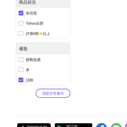
商品狀況
有現貨
Yahoo自營
評價4顆
以上
優惠
挑戰低價
券
活動
清除所有條件