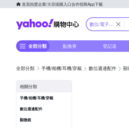
首頁
拍賣
企業/大宗採購入口
合作招商
App下載
Yahoo購物中心
數位/電子顯
微鏡
全部分類
點換券
登記送
手機/相機/耳機/穿戴
數位週邊配件
顯
相關分類
手機/相機/耳機/穿戴
數位週邊配件
顯微鏡