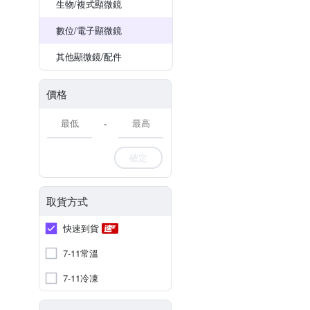
生物/複式顯微鏡
數位/電子顯微鏡
其他顯微鏡/配件
價格
-
確定
取貨方式
快速到貨
7-11常溫
7-11冷凍