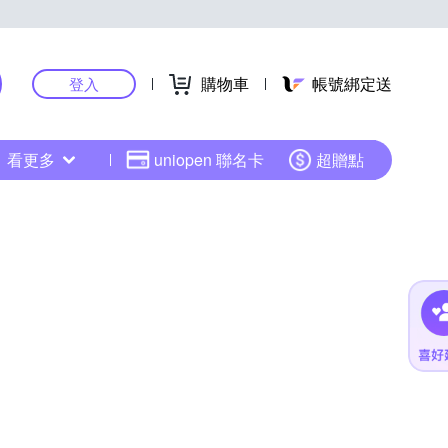
購物車
帳號綁定送
登入
看更多
uniopen 聯名卡
超贈點