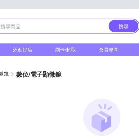
搜尋
必逛好店
刷卡/超取
會員專享
數位/電子顯微鏡
微鏡