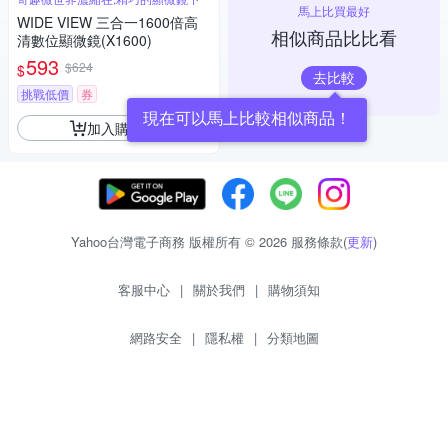
馬上比買最好
WIDE VIEW 三合一1600倍高
相似商品比比看
清數位顯微鏡(X1600)
593
$624
$
去比較
挑戰低價
券
現在可以馬上比較相似商品！
加入購物車
Yahoo台灣電子商務 版權所有 © 2026 服務條款(
更新
)
客服中心
|
關於我們
|
購物須知
網路安全
|
隱私權
|
分類地圖