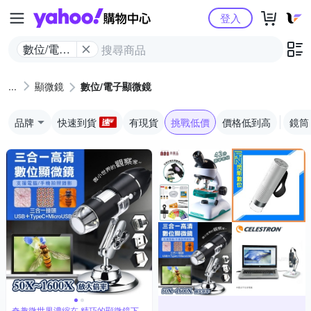
Yahoo購物中心
登入
數位/電子
顯微鏡
顯微鏡
數位/電子顯微鏡
品牌
快速到貨
有現貨
挑戰低價
價格低到高
鏡筒
奇趣微世界濃縮在,精巧的顯微鏡下