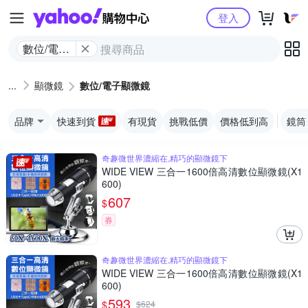
Yahoo購物中心
登入
數位/電子
顯微鏡
顯微鏡
數位/電子顯微鏡
品牌
快速到貨
有現貨
挑戰低價
價格低到高
鏡筒
奇趣微世界濃縮在,精巧的顯微鏡下
WIDE VIEW 三合一1600倍高清數位顯微鏡(X1
600)
607
$
券
奇趣微世界濃縮在,精巧的顯微鏡下
WIDE VIEW 三合一1600倍高清數位顯微鏡(X1
600)
593
$
$
624