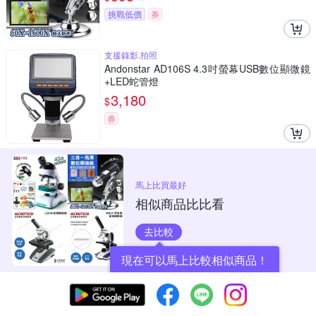
挑戰低價
券
支援錄影,拍照
Andonstar AD106S 4.3吋螢幕USB數位顯微鏡
+LED蛇管燈
3,180
$
券
馬上比買最好
相似商品比比看
去比較
現在可以馬上比較相似商品！