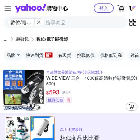
Yahoo購物中心
登入
數位/電子
顯微鏡
顯微鏡
數位/電子顯微鏡
品牌
快速到貨
有現貨
挑戰低價
價格低到高
鏡筒
奇趣微世界濃縮在,精巧的顯微鏡下
WIDE VIEW 三合一1600倍高清數位顯微鏡(X1
600)
593
$
$
624
挑戰低價
券
馬上比買最好
相似商品比比看