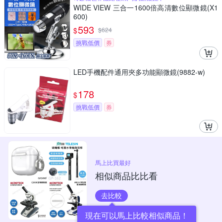
WIDE VIEW 三合一1600倍高清數位顯微鏡(X1
600)
593
$
$
624
挑戰低價
券
LED手機配件通用夾多功能顯微鏡(9882-w)
178
$
挑戰低價
券
馬上比買最好
相似商品比比看
去比較
現在可以馬上比較相似商品！