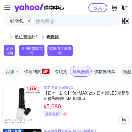
Yahoo購物中心
登入
顯微鏡
數位週邊配件
顯微鏡
全部
其他顯微鏡/配
數位/電子顯微
分類
件
鏡
品牌
快速到貨
有現貨
挑戰低價
價格低到高
類型
聯名卡最高回饋6%
【日本 I.L.K.】KenMAX 25x 日本製LED簡易型
正像顯微鏡 KM-820LS
5,680
$
挑戰低價
券
奇趣微世界濃縮在,精巧的顯微鏡下