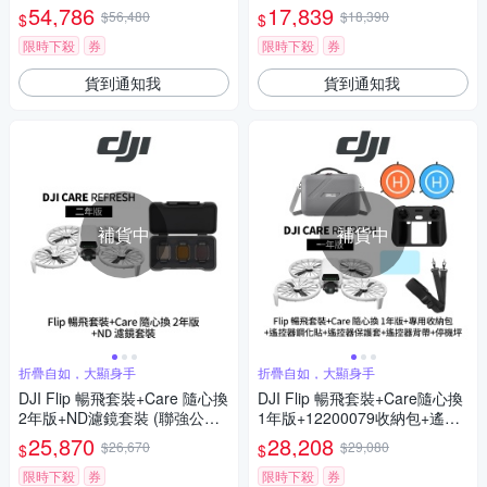
154931專用氣密箱+遙控器保
54,786
17,839
$56,480
$18,390
$
$
護套+遙控器鋼化貼+SP-850遙
控器背帶+110cm停機坪 (聯強
限時下殺
券
限時下殺
券
公司貨)
貨到通知我
貨到通知我
補貨中
補貨中
折疊自如，大顯身手
折疊自如，大顯身手
DJI Flip 暢飛套裝+Care 隨心換
DJI Flip 暢飛套裝+Care隨心換
2年版+ND濾鏡套裝 (聯強公司
1年版+12200079收納包+遙控
貨)
器保護套+遙控器鋼化貼+SP-85
25,870
28,208
$26,670
$29,080
$
$
0遙控器背帶+SunLight PK-075
75cm停機坪 (聯強公司貨)
限時下殺
券
限時下殺
券