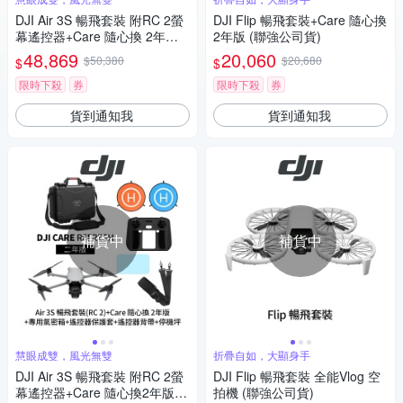
DJI Air 3S 暢飛套裝 附RC 2螢
DJI Flip 暢飛套裝+Care 隨心換
幕遙控器+Care 隨心換 2年版
2年版 (聯強公司貨)
(聯強公司貨)
48,869
20,060
$50,380
$20,680
$
$
限時下殺
券
限時下殺
券
貨到通知我
貨到通知我
補貨中
補貨中
慧眼成雙，風光無雙
折疊自如，大顯身手
DJI Air 3S 暢飛套裝 附RC 2螢
DJI Flip 暢飛套裝 全能Vlog 空
幕遙控器+Care 隨心換2年版+1
拍機 (聯強公司貨)