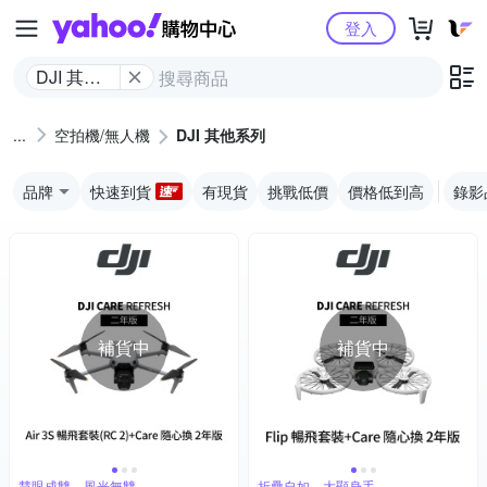
Yahoo購物中心
登入
DJI 其他
系列
空拍機/無人機
DJI 其他系列
品牌
快速到貨
有現貨
挑戰低價
價格低到高
錄影
補貨中
補貨中
慧眼成雙，風光無雙
折疊自如，大顯身手