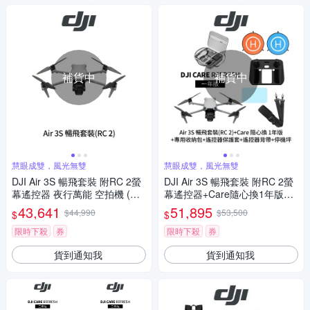
補貨中
補貨中
慧眼成雙，風光無雙
慧眼成雙，風光無雙
DJI Air 3S 暢飛套裝 附RC 2螢
DJI Air 3S 暢飛套裝 附RC 2螢
幕遙控器 夜行萬能 空拍機 (聯
幕遙控器+Care隨心換1年版+1
強公司貨)
154924專用收納包+遙控器保
43,641
51,895
$44,990
$53,500
$
$
護套+遙控器鋼化貼+SP-850遙
控器背帶+110cm停機坪(聯強
限時下殺
券
限時下殺
券
公司貨)
貨到通知我
貨到通知我