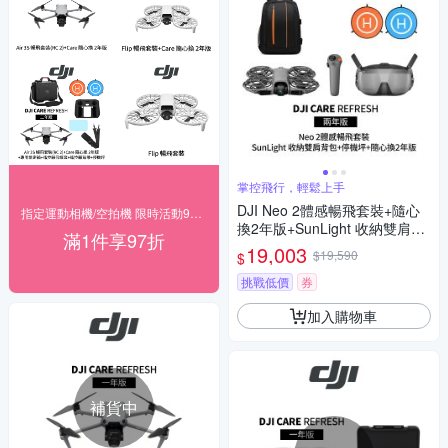
掌控飛行，輕鬆上手
DJI Neo 2體感暢飛套裝+隨心
指定運動相機/空拍機 限時活動97折◥ 下殺
換2年版+SunLight 收納雙肩背
滿1件享97折
包+SunLight PK-075 停機坪
19,003
$19,590
$
(聯強公司貨)
挑戰低價
券
加入購物車
補貨中