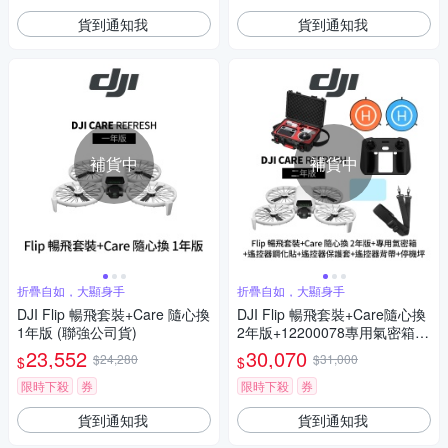
貨到通知我
貨到通知我
補貨中
補貨中
折疊自如，大顯身手
折疊自如，大顯身手
DJI Flip 暢飛套裝+Care 隨心換
DJI Flip 暢飛套裝+Care隨心換
1年版 (聯強公司貨)
2年版+12200078專用氣密箱
+遙控器保護套+遙控器鋼化貼+
23,552
30,070
$24,280
$31,000
$
$
SP-850遙控器背帶+SunLight P
K-075停機坪 (聯強公司貨)
限時下殺
券
限時下殺
券
貨到通知我
貨到通知我