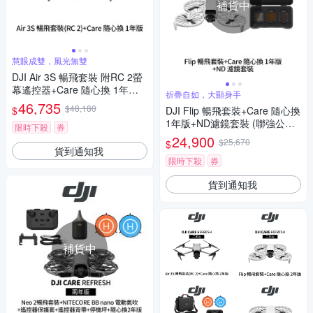
補貨中
慧眼成雙，風光無雙
DJI Air 3S 暢飛套裝 附RC 2螢
幕遙控器+Care 隨心換 1年版
折疊自如，大顯身手
(聯強公司貨)
46,735
$48,180
$
DJI Flip 暢飛套裝+Care 隨心換
1年版+ND濾鏡套裝 (聯強公司
限時下殺
券
貨)
24,900
$25,670
$
貨到通知我
限時下殺
券
貨到通知我
補貨中