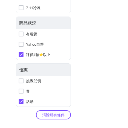
7-11冷凍
商品狀況
有現貨
Yahoo自營
評價4顆
以上
優惠
挑戰低價
券
活動
清除所有條件