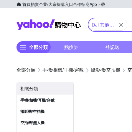
首頁
拍賣
企業/大宗採購入口
合作招商
App下載
Yahoo購物中心
DJI 其他系
列
全部分類
點換券
登記送
手機/相機/耳機/穿戴
攝影機/空拍機
空
相關分類
手機/相機/耳機/穿戴
攝影機/空拍機
空拍機/無人機