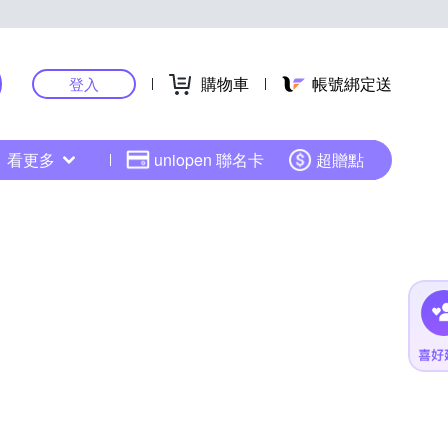
購物車
帳號綁定送
登入
看更多
uniopen 聯名卡
超贈點