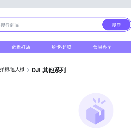
搜尋
必逛好店
刷卡/超取
會員專享
DJI 其他系列
拍機/無人機