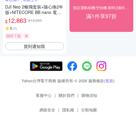
DJI Neo 2暢飛套裝+隨心換2年
指定運動相機/空拍機 限時活動97折◥ 下殺
版+NITECORE BB nano 電動
滿1件享97折
氣吹+遙控器保護套+SP-550遙
12,863
$13,260
$
控器背帶+SunLight PK-075 75
cm停機坪 (聯強公司貨)
5
(
1
)
限時下殺
券
貨到通知我
Yahoo台灣電子商務 版權所有 © 2026 服務條款(
更新
)
客服中心
|
關於我們
|
購物須知
網路安全
|
隱私權
|
分類地圖