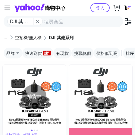
Yahoo購物中心
登入
DJI 其他
系列
空拍機/無人機
DJI 其他系列
品牌
快速到貨
有現貨
挑戰低價
價格低到高
排序
補貨中
掌控飛行，輕鬆上手