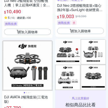
DJI Neo 2暢飛套裝 空拍機/無
人機 ｜掌上起飛4K畫質｜全向
DJI Neo 2體感暢飛套裝+隨心
避障最安心
換2年版+SunLight 收納雙肩背
10,490
$
包+SunLight PK-075 停機坪
19,003
$19,590
$
5
(
16
)
總銷量>100
(聯強公司貨)
挑戰低價
券
挑戰低價
加入購物車
加入購物車
DJI AVATA 2暢飛套裝(三電池
馬上比買最好
版)
相似商品比比看
27,790