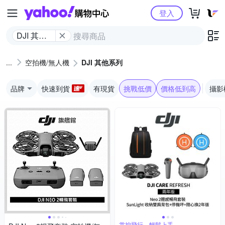
Yahoo購物中心
登入
DJI 其他
系列
空拍機/無人機
DJI 其他系列
品牌
快速到貨
有現貨
挑戰低價
價格低到高
攝影
掌控飛行，輕鬆上手