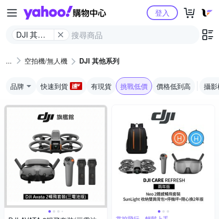
Yahoo購物中心
登入
DJI 其他
系列
空拍機/無人機
DJI 其他系列
品牌
快速到貨
有現貨
挑戰低價
價格低到高
攝影
掌控飛行，輕鬆上手