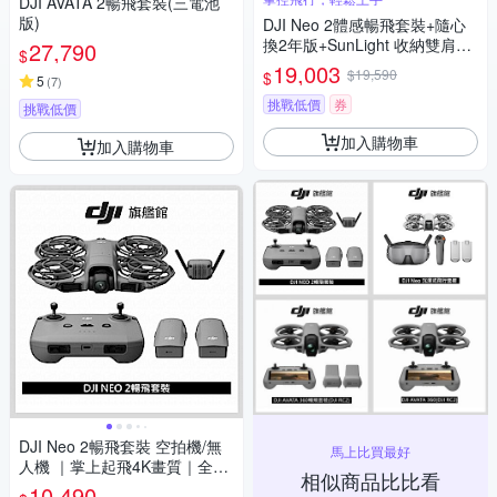
DJI AVATA 2暢飛套裝(三電池
版)
DJI Neo 2體感暢飛套裝+隨心
換2年版+SunLight 收納雙肩背
27,790
$
包+SunLight PK-075 停機坪
19,003
$19,590
$
5
(
7
)
(聯強公司貨)
挑戰低價
券
挑戰低價
加入購物車
加入購物車
DJI Neo 2暢飛套裝 空拍機/無
馬上比買最好
人機 ｜掌上起飛4K畫質｜全向
相似商品比比看
避障最安心
10,490