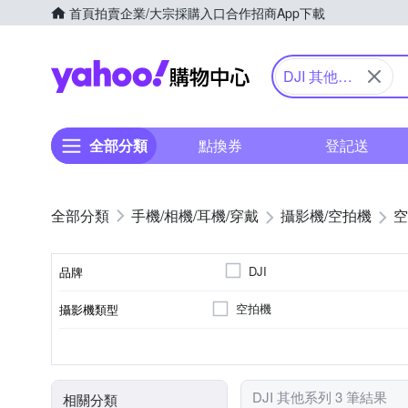
首頁
拍賣
企業/大宗採購入口
合作招商
App下載
Yahoo購物中心
DJI 其他系
列
全部分類
點換券
登記送
手機/相機/耳機/穿戴
攝影機/空拍機
空
DJI
品牌
空拍機
攝影機類型
品牌名稱
無
無
5倍以下
無光學變焦
內置記憶體
1080
microSD
R37924
4K
R31495
螢幕尺寸
螢幕類型
錄影品質
儲存媒介
光學變焦
BSMI許可字號
DJI 其他系列 3 筆結果
相關分類