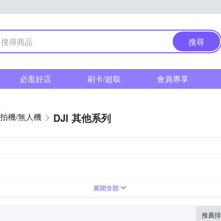
搜尋
必逛好店
刷卡/超取
會員專享
DJI 其他系列
拍機/無人機
展開全部
推薦排