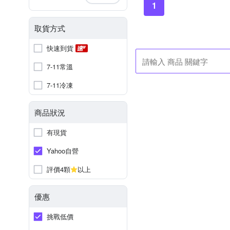
1
取貨方式
快速到貨
7-11常溫
7-11冷凍
商品狀況
有現貨
Yahoo自營
評價4顆
以上
優惠
挑戰低價