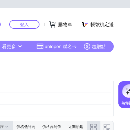
購物車
帳號綁定送
登入
看更多
uniopen 聯名卡
超贈點
序
價格低到高
價格高到低
近期熱銷