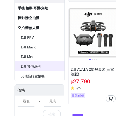
手機/相機/耳機/穿戴
攝影機/空拍機
空拍機/無人機
DJI FPV
DJI Mavic
DJI Mini
DJI 其他系列
DJI AVATA 2暢飛套裝(三電
池版)
其他品牌空拍機
27,790
$
5
(
7
)
價格
挑戰低價
-
確定