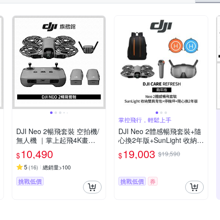
掌控飛行，輕鬆上手
DJI Neo 2暢飛套裝 空拍機/
DJI Neo 2體感暢飛套裝+隨
無人機 ｜掌上起飛4K畫質
心換2年版+SunLight 收納雙
｜全向避障最安心
肩背包+SunLight PK-075 停
10,490
19,003
$19,590
$
$
機坪 (聯強公司貨)
5
(
16
)
總銷量>100
挑戰低價
挑戰低價
券