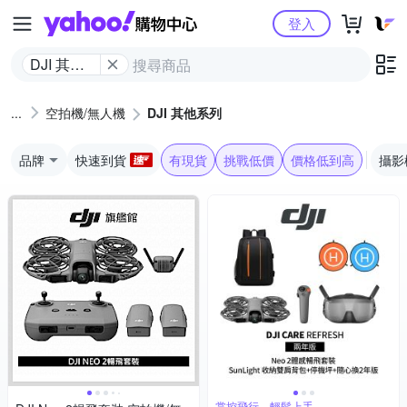
Yahoo購物中心
登入
DJI 其他
系列
空拍機/無人機
DJI 其他系列
品牌
快速到貨
有現貨
挑戰低價
價格低到高
攝影
掌控飛行，輕鬆上手