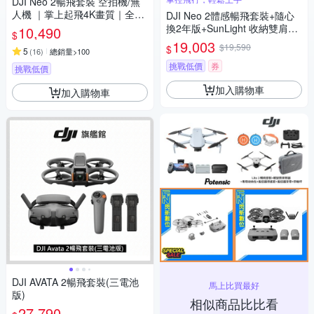
DJI Neo 2暢飛套裝 空拍機/無
人機 ｜掌上起飛4K畫質｜全向
DJI Neo 2體感暢飛套裝+隨心
避障最安心
換2年版+SunLight 收納雙肩背
10,490
$
包+SunLight PK-075 停機坪
19,003
$19,590
$
5
(
16
)
總銷量>100
(聯強公司貨)
挑戰低價
券
挑戰低價
加入購物車
加入購物車
DJI AVATA 2暢飛套裝(三電池
馬上比買最好
版)
相似商品比比看
27,790