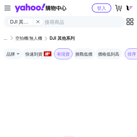
Yahoo購物中心
登入
DJI 其他
系列
空拍機/無人機
DJI 其他系列
品牌
快速到貨
有現貨
挑戰低價
價格低到高
排序