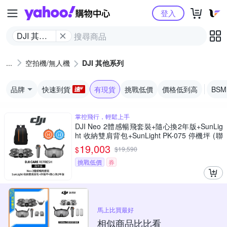
Yahoo購物中心
登入
DJI 其他
系列
空拍機/無人機
DJI 其他系列
品牌
快速到貨
有現貨
挑戰低價
價格低到高
BS
掌控飛行，輕鬆上手
DJI Neo 2體感暢飛套裝+隨心換2年版+SunLig
ht 收納雙肩背包+SunLight PK-075 停機坪 (聯
強公司貨)
19,003
$
$
19,590
挑戰低價
券
馬上比買最好
相似商品比比看