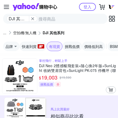
Yahoo購物中心
登入
DJI 其他
系列
空拍機/無人機
DJI 其他系列
品牌
快速到貨
有現貨
挑戰低價
價格低到高
BS
掌控飛行，輕鬆上手
DJI Neo 2體感暢飛套裝+隨心換2年版+SunLig
ht 收納雙肩背包+SunLight PK-075 停機坪 (聯
強公司貨)
19,003
$
$
19,590
挑戰低價
券
馬上比買最好
相似商品比比看